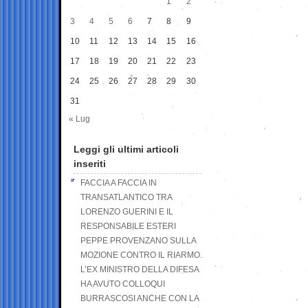
1
2
3
4
5
6
7
8
9
10
11
12
13
14
15
16
17
18
19
20
21
22
23
24
25
26
27
28
29
30
31
« Lug
Leggi gli ultimi articoli
inseriti
FACCIA A FACCIA IN
TRANSATLANTICO TRA
LORENZO GUERINI E IL
RESPONSABILE ESTERI
PEPPE PROVENZANO SULLA
MOZIONE CONTRO IL RIARMO.
L’EX MINISTRO DELLA DIFESA
HA AVUTO COLLOQUI
BURRASCOSI ANCHE CON LA