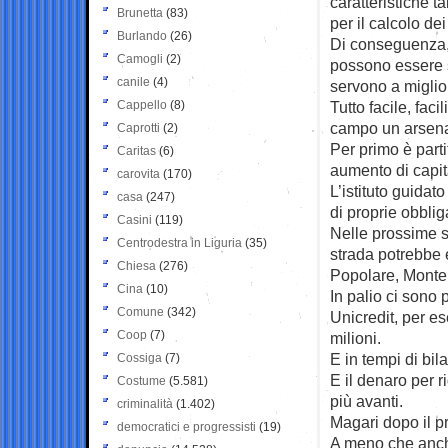
caratteristiche t
Brunetta
(83)
per il calcolo dei
Burlando
(26)
Di conseguenza, 
Camogli
(2)
possono essere so
canile
(4)
servono a miglior
Cappello
(8)
Tutto facile, fac
campo un arsenal
Caprotti
(2)
Per primo è part
Caritas
(6)
aumento di capita
carovita
(170)
L’istituto guida
casa
(247)
di proprie obblig
Casini
(119)
Nelle prossime se
Centrodestra in Liguria
(35)
strada potrebbe
Chiesa
(276)
Popolare, Monte
Cina
(10)
In palio ci sono p
Comune
(342)
Unicredit, per e
Coop
(7)
milioni.
E in tempi di bil
Cossiga
(7)
E il denaro per r
Costume
(5.581)
più avanti.
criminalità
(1.402)
Magari dopo il p
democratici e progressisti
(19)
A meno che anche