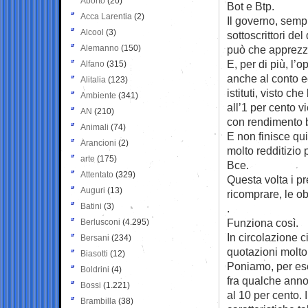
Aborto
(20)
Bot e Btp.
Acca Larentia
(2)
Il governo, semp
Alcool
(3)
sottoscrittori de
Alemanno
(150)
può che apprezza
E, per di più, l’
Alfano
(315)
anche al conto 
Alitalia
(123)
istituti, visto che
Ambiente
(341)
all’1 per cento vi
AN
(210)
con rendimento 
Animali
(74)
E non finisce qu
Arancioni
(2)
molto redditizio 
arte
(175)
Bce.
Attentato
(329)
Questa volta i pr
Auguri
(13)
ricomprare, le ob
Batini
(3)
.
Funziona così.
Berlusconi
(4.295)
In circolazione 
Bersani
(234)
quotazioni molto 
Biasotti
(12)
Poniamo, per esem
Boldrini
(4)
fra qualche anno
Bossi
(1.221)
al 10 per cento. 
Brambilla
(38)