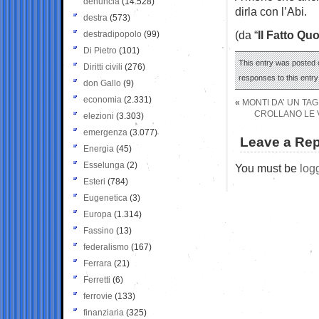
denuncia
(14.528)
dirla con l’Abi.
destra
(573)
(da “
Il Fatto Qu
destradipopolo
(99)
Di Pietro
(101)
This entry was posted o
Diritti civili
(276)
responses to this entr
don Gallo
(9)
economia
(2.331)
«
MONTI DA’ UN TAG
CROLLANO LE VE
elezioni
(3.303)
emergenza
(3.077)
Leave a Rep
Energia
(45)
Esselunga
(2)
You must be
log
Esteri
(784)
Eugenetica
(3)
Europa
(1.314)
Fassino
(13)
federalismo
(167)
Ferrara
(21)
Ferretti
(6)
ferrovie
(133)
finanziaria
(325)