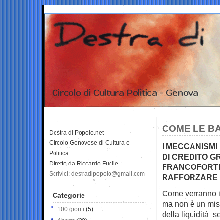
COME LE BA
Destra di Popolo.net
Circolo Genovese di Cultura e
I MECCANISMI
Politica
DI CREDITO GR
Diretto da Riccardo Fucile
FRANCOFORTE
Scrivici: destradipopolo@gmail.com
RAFFORZARE I
Come verranno im
Categorie
ma non è un mis
100 giorni
(5)
della liquidità s