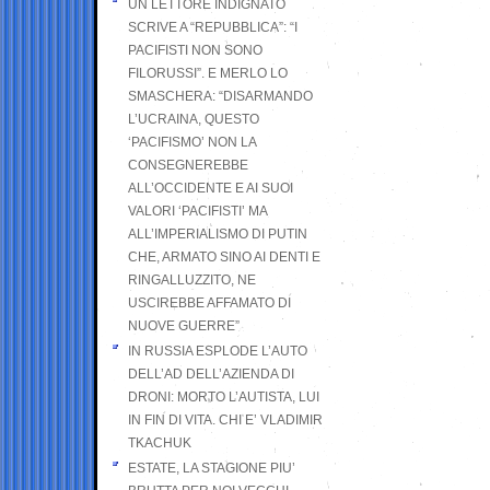
UN LETTORE INDIGNATO
SCRIVE A “REPUBBLICA”: “I
PACIFISTI NON SONO
FILORUSSI”. E MERLO LO
SMASCHERA: “DISARMANDO
L’UCRAINA, QUESTO
‘PACIFISMO’ NON LA
CONSEGNEREBBE
ALL’OCCIDENTE E AI SUOI
VALORI ‘PACIFISTI’ MA
ALL’IMPERIALISMO DI PUTIN
CHE, ARMATO SINO AI DENTI E
RINGALLUZZITO, NE
USCIREBBE AFFAMATO DI
NUOVE GUERRE”
IN RUSSIA ESPLODE L’AUTO
DELL’AD DELL’AZIENDA DI
DRONI: MORTO L’AUTISTA, LUI
IN FIN DI VITA. CHI E’ VLADIMIR
TKACHUK
ESTATE, LA STAGIONE PIU’