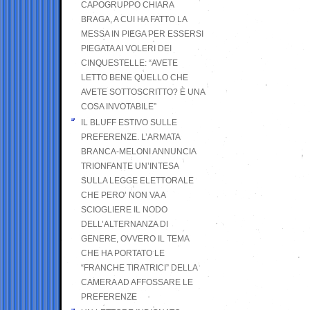
CAPOGRUPPO CHIARA
BRAGA, A CUI HA FATTO LA
MESSA IN PIEGA PER ESSERSI
PIEGATA AI VOLERI DEI
CINQUESTELLE: “AVETE
LETTO BENE QUELLO CHE
AVETE SOTTOSCRITTO? È UNA
COSA INVOTABILE”
IL BLUFF ESTIVO SULLE
PREFERENZE. L’ARMATA
BRANCA-MELONI ANNUNCIA
TRIONFANTE UN’INTESA
SULLA LEGGE ELETTORALE
CHE PERO’ NON VA A
SCIOGLIERE IL NODO
DELL’ALTERNANZA DI
GENERE, OVVERO IL TEMA
CHE HA PORTATO LE
“FRANCHE TIRATRICI” DELLA
CAMERA AD AFFOSSARE LE
PREFERENZE