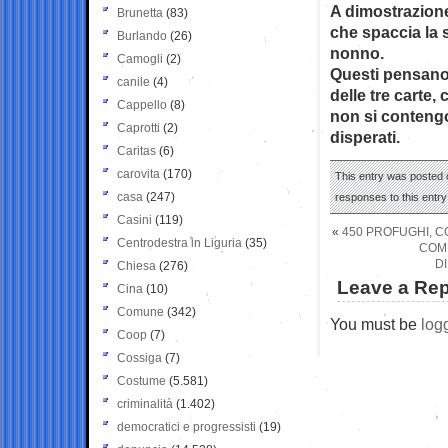
A dimostrazione
Brunetta
(83)
che spaccia la 
Burlando
(26)
nonno.
Camogli
(2)
Questi pensano 
canile
(4)
delle tre carte,
Cappello
(8)
non si conteng
Caprotti
(2)
disperati.
Caritas
(6)
carovita
(170)
This entry was posted o
casa
(247)
responses to this entr
Casini
(119)
«
450 PROFUGHI, C
Centrodestra in Liguria
(35)
COMP
D
Chiesa
(276)
Leave a Rep
Cina
(10)
Comune
(342)
You must be
log
Coop
(7)
Cossiga
(7)
Costume
(5.581)
criminalità
(1.402)
democratici e progressisti
(19)