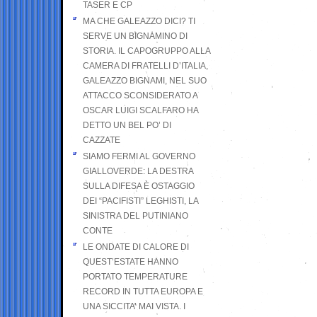
TASER E CP
MA CHE GALEAZZO DICI? TI
SERVE UN BIGNAMINO DI
STORIA. IL CAPOGRUPPO ALLA
CAMERA DI FRATELLI D’ITALIA,
GALEAZZO BIGNAMI, NEL SUO
ATTACCO SCONSIDERATO A
OSCAR LUIGI SCALFARO HA
DETTO UN BEL PO’ DI
CAZZATE
SIAMO FERMI AL GOVERNO
GIALLOVERDE: LA DESTRA
SULLA DIFESA È OSTAGGIO
DEI “PACIFISTI” LEGHISTI, LA
SINISTRA DEL PUTINIANO
CONTE
LE ONDATE DI CALORE DI
QUEST’ESTATE HANNO
PORTATO TEMPERATURE
RECORD IN TUTTA EUROPA E
UNA SICCITA’ MAI VISTA. I