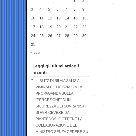
1
2
3
4
5
6
7
8
9
10
11
12
13
14
15
16
17
18
19
20
21
22
23
24
25
26
27
28
29
30
31
« Lug
Leggi gli ultimi articoli
inseriti
IL BLITZ DI SILVIA SALIS AL
VIMINALE CHE SPIAZZA LA
PROPAGANDA SULLA
“PERCEZIONE” DI IN-
SICUREZZA DEI SOVRANISTI:
SI FA RICEVERE DA
PIANTEDOSI E OTTIENE LA
COLLABORAZIONE DEL
MINISTRO SENZA CEDERE SU