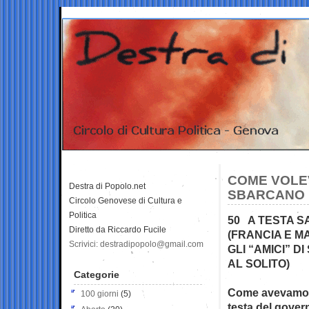
COME VOLEV
Destra di Popolo.net
SBARCANO I
Circolo Genovese di Cultura e
Politica
50 A TESTA S
Diretto da Riccardo Fucile
(FRANCIA E M
Scrivici: destradipopolo@gmail.com
GLI “AMICI” D
AL SOLITO)
Categorie
Come avevamo pr
100 giorni
(5)
testa del gover