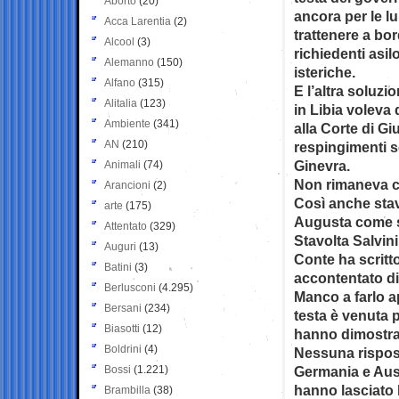
Aborto
(20)
ancora per le 
Acca Larentia
(2)
trattenere a bor
Alcool
(3)
richiedenti asi
Alemanno
(150)
isteriche.
Alfano
(315)
E l’altra soluzi
Alitalia
(123)
in Libia voleva 
Ambiente
(341)
alla Corte di Gi
AN
(210)
respingimenti s
Ginevra.
Animali
(74)
Non rimaneva ch
Arancioni
(2)
Così anche stav
arte
(175)
Augusta come si
Attentato
(329)
Stavolta Salvin
Auguri
(13)
Conte ha scritto
Batini
(3)
accontentato di
Berlusconi
(4.295)
Manco a farlo a
Bersani
(234)
testa è venuta p
Biasotti
(12)
hanno dimostrat
Boldrini
(4)
Nessuna rispost
Bossi
(1.221)
Germania e Austr
hanno lasciato l’
Brambilla
(38)