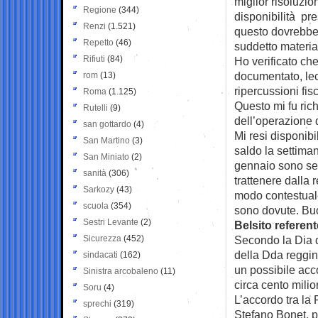
miglior risoluzi
Regione
(344)
disponibilità pr
Renzi
(1.521)
questo dovrebbe
Repetto
(46)
suddetto materia
Rifiuti
(84)
Ho verificato che
documentato, le
rom
(13)
ripercussioni fisc
Roma
(1.125)
Questo mi fu rich
Rutelli
(9)
dell’operazione 
san gottardo
(4)
Mi resi disponibi
San Martino
(3)
saldo la settima
San Miniato
(2)
gennaio sono ser
sanità
(306)
trattenere dalla 
Sarkozy
(43)
modo contestual
scuola
(354)
sono dovute. Buo
Sestri Levante
(2)
Belsito referent
Sicurezza
(452)
Secondo la Dia di
della Dda reggina
sindacati
(162)
un possibile acco
Sinistra arcobaleno
(11)
circa cento milion
Soru
(4)
L’accordo tra la 
sprechi
(319)
Stefano Bonet, p