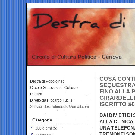
COSA CONTI
Destra di Popolo.net
SEQUESTRAT
Circolo Genovese di Cultura e
FINO ALLA 
Politica
GIRARDELLI
Diretto da Riccardo Fucile
ISCRITTO â
Scrivici: destradipopolo@gmail.com
DAI DIVIETI D
Categorie
ALLA CLINICA 
UNA TELEFONA
100 giorni
(5)
TREMONTI SO