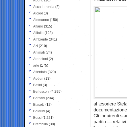
Aborto
(20)
Acca Larentia
(2)
Alcool
(3)
Alemanno
(150)
Alfano
(315)
Alitalia
(123)
Ambiente
(341)
AN
(210)
Animali
(74)
Arancioni
(2)
arte
(175)
Attentato
(329)
Auguri
(13)
Batini
(3)
Berlusconi
(4.295)
Bersani
(234)
al tesoriere Stef
Biasotti
(12)
documentazione re
Boldrini
(4)
Gli inquirenti st
Bossi
(1.221)
partito — relativ
Brambilla
(38)