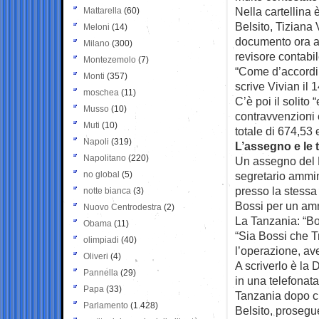
Nella cartellina 
Mattarella
(60)
Belsito, Tiziana 
Meloni
(14)
documento ora agl
Milano
(300)
revisore contabil
Montezemolo
(7)
“Come d’accordi c
Monti
(357)
scrive Vivian il 
moschea
(11)
C’è poi il solito
Musso
(10)
contravvenzioni 
Muti
(10)
totale di 674,53 
Napoli
(319)
L’assegno e le 
Napolitano
(220)
Un assegno del B
no global
(5)
segretario ammini
presso la stessa
notte bianca
(3)
Bossi per un amm
Nuovo Centrodestra
(2)
La Tanzania: “Bo
Obama
(11)
“Sia Bossi che T
olimpiadi
(40)
l’operazione, ave
Oliveri
(4)
A scriverlo è la 
Pannella
(29)
in una telefonata
Papa
(33)
Tanzania dopo ch
Parlamento
(1.428)
Belsito, prosegue