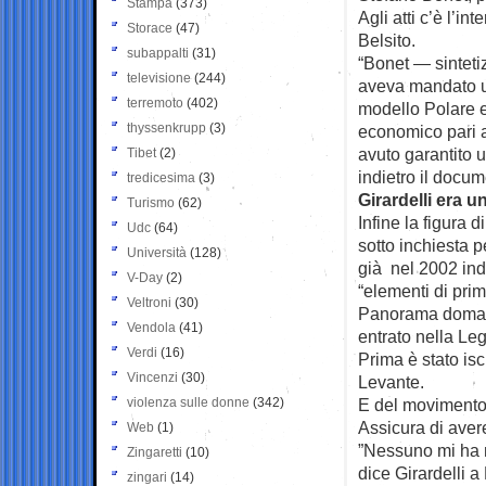
Stampa
(373)
Agli atti c’è l’i
Storace
(47)
Belsito.
subappalti
(31)
“Bonet — sintetiz
televisione
(244)
aveva mandato un
terremoto
(402)
modello Polare e
thyssenkrupp
(3)
economico pari a
avuto garantito u
Tibet
(2)
indietro il docu
tredicesima
(3)
Girardelli era un
Turismo
(62)
Infine la figura 
Udc
(64)
sotto inchiesta p
Università
(128)
già nel 2002 ind
V-Day
(2)
“elementi di pri
Veltroni
(30)
Panorama domani s
Vendola
(41)
entrato nella Leg
Verdi
(16)
Prima è stato isc
Vincenzi
(30)
Levante.
violenza sulle donne
(342)
E del movimento 
Assicura di avere 
Web
(1)
”Nessuno mi ha m
Zingaretti
(10)
dice Girardelli 
zingari
(14)