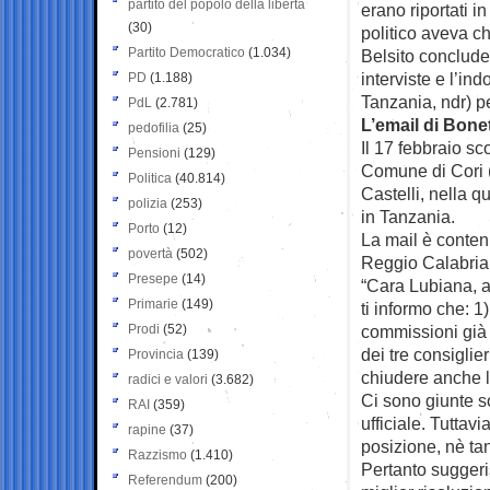
partito del popolo della libertà
erano riportati i
(30)
politico aveva ch
Partito Democratico
(1.034)
Belsito concludev
interviste e l’i
PD
(1.188)
Tanzania, ndr) pe
PdL
(2.781)
L’email di Bonet
pedofilia
(25)
Il 17 febbraio s
Pensioni
(129)
Comune di Cori (
Politica
(40.814)
Castelli, nella q
polizia
(253)
in Tanzania.
Porto
(12)
La mail è conten
povertà
(502)
Reggio Calabria
Presepe
(14)
“Cara Lubiana, ag
Primarie
(149)
ti informo che: 1
Prodi
(52)
commissioni già l
dei tre consiglie
Provincia
(139)
chiudere anche l
radici e valori
(3.682)
Ci sono giunte s
RAI
(359)
ufficiale. Tutta
rapine
(37)
posizione, nè tan
Razzismo
(1.410)
Pertanto suggeri
Referendum
(200)