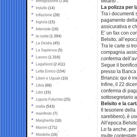
Milano”.
Immigrazione
(734)
La polizza per l
indulto
(14)
Tra i documenti 
inflazione
(26)
pagamento della 
Ingroia
(15)
assicurativa e c
Interviste
(16)
E’ un fax con co
la casta
(1.394)
Belsito, all’epo
La Destra
(45)
Tra le carte si t
La Sapienza
(5)
compagnia assicu
Lavoro
(1.316)
conferma dell’av
LegaNord
(2.411)
Segue il bonifico
presso la Banca 
Letta Enrico
(154)
Brianza: qui è i
Liberi e Uguali
(10)
Infine, il 22 dic
Libia
(68)
conferma di paga
Libri
(33)
sottosegretario a
Liguria Futurista
(25)
Belsito e la car
mafia
(543)
Il tesoriere dell
manifesto
(7)
sarebbero), è us
Margherita
(16)
All’epoca Belsito
Maroni
(171)
Lo fa anche, per
Mastella
(16)
multe contestate