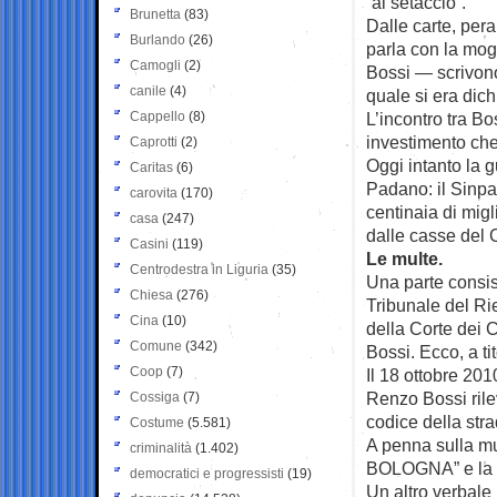
“al setaccio”.
Brunetta
(83)
Dalle carte, pera
Burlando
(26)
parla con la mog
Camogli
(2)
Bossi — scrivono
canile
(4)
quale si era dich
Cappello
(8)
L’incontro tra Bo
investimento che 
Caprotti
(2)
Oggi intanto la 
Caritas
(6)
Padano: il Sinpa 
carovita
(170)
centinaia di migl
casa
(247)
dalle casse del 
Casini
(119)
Le multe.
Centrodestra in Liguria
(35)
Una parte consis
Chiesa
(276)
Tribunale del Ri
Cina
(10)
della Corte dei 
Comune
(342)
Bossi. Ecco, a ti
Coop
(7)
Il 18 ottobre 20
Renzo Bossi rile
Cossiga
(7)
codice della stra
Costume
(5.581)
A penna sulla m
criminalità
(1.402)
BOLOGNA” e la s
democratici e progressisti
(19)
Un altro verbale