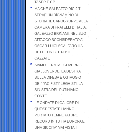
TASER E CP
MA CHE GALEAZZO DICI? TI
SERVE UN BIGNAMINO DI
STORIA. IL CAPOGRUPPO ALLA
CAMERA DI FRATELLI D’ITALIA,
GALEAZZO BIGNAMI, NEL SUO
ATTACCO SCONSIDERATO A
OSCAR LUIGI SCALFARO HA
DETTO UN BEL PO’ DI
CAZZATE
SIAMO FERMI AL GOVERNO
GIALLOVERDE: LA DESTRA
SULLA DIFESA È OSTAGGIO
DEI “PACIFISTI” LEGHISTI, LA
SINISTRA DEL PUTINIANO
CONTE
LE ONDATE DI CALORE DI
QUEST’ESTATE HANNO
PORTATO TEMPERATURE
RECORD IN TUTTA EUROPA E
UNA SICCITA’ MAI VISTA. I