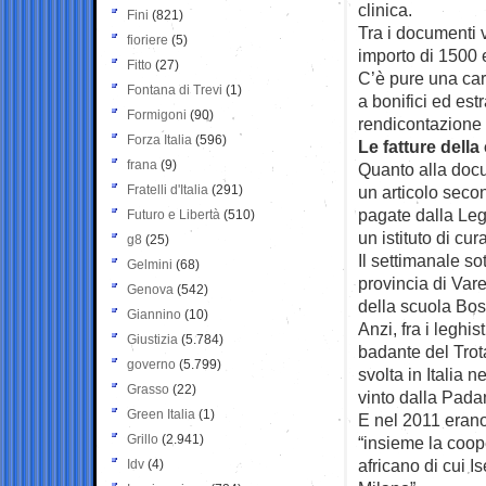
clinica.
Fini
(821)
Tra i documenti 
fioriere
(5)
importo di 1500 
Fitto
(27)
C’è pure una car
Fontana di Trevi
(1)
a bonifici ed est
Formigoni
(90)
rendicontazione 
Forza Italia
(596)
Le fatture della 
frana
(9)
Quanto alla doc
Fratelli d'Italia
(291)
un articolo seco
pagate dalla Leg
Futuro e Libertà
(510)
un istituto di cu
g8
(25)
Il settimanale sot
Gelmini
(68)
provincia di Vare
Genova
(542)
della scuola Bos
Giannino
(10)
Anzi, fra i leghi
Giustizia
(5.784)
badante del Trota
governo
(5.799)
svolta in Italia 
Grasso
(22)
vinto dalla Pada
Green Italia
(1)
E nel 2011 erano
Grillo
(2.941)
“insieme la coope
africano di cui I
Idv
(4)