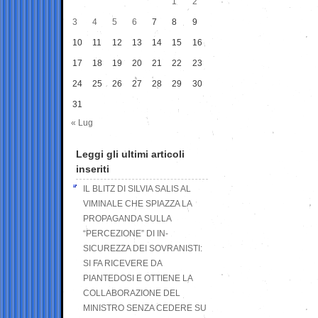
1
2
3
4
5
6
7
8
9
10
11
12
13
14
15
16
17
18
19
20
21
22
23
24
25
26
27
28
29
30
31
« Lug
Leggi gli ultimi articoli
inseriti
IL BLITZ DI SILVIA SALIS AL
VIMINALE CHE SPIAZZA LA
PROPAGANDA SULLA
“PERCEZIONE” DI IN-
SICUREZZA DEI SOVRANISTI:
SI FA RICEVERE DA
PIANTEDOSI E OTTIENE LA
COLLABORAZIONE DEL
MINISTRO SENZA CEDERE SU