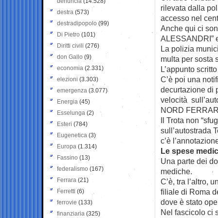
denuncia
(14.528)
rilevata dalla po
destra
(573)
accesso nel cent
destradipopolo
(99)
Anche qui ci s
Di Pietro
(101)
ALESSANDRI” e 
Diritti civili
(276)
La polizia munic
don Gallo
(9)
multa per sosta 
economia
(2.331)
L’appunto scritt
C’è poi una notif
elezioni
(3.303)
decurtazione di p
emergenza
(3.077)
velocità sull’a
Energia
(45)
NORD FERRAR
Esselunga
(2)
Il Trota non “sfu
Esteri
(784)
sull’autostrada 
Eugenetica
(3)
c’è l’annotaz
Europa
(1.314)
Le spese medic
Fassino
(13)
Una parte dei do
federalismo
(167)
mediche.
Ferrara
(21)
C’è, tra l’altro,
filiale di Roma d
Ferretti
(6)
dove è stato oper
ferrovie
(133)
Nel fascicolo ci
finanziaria
(325)