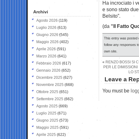
Ha incrociato i v
e sono stato due 
Archivi
Belsito”.
Agosto 2026
(119)
(da
“Il Fatto Qu
Luglio 2026
(613)
Giugno 2026
(545)
This entry was posted o
Maggio 2026
(402)
follow any responses to
Aprile 2026
(591)
own site.
Marzo 2026
(641)
«
RENZO BOSSI SI 
Febbraio 2026
(617)
PER LE DIMISSIONI
Gennaio 2026
(652)
LO ST
Dicembre 2025
(627)
Leave a Rep
Novembre 2025
(668)
You must be
log
Ottobre 2025
(651)
Settembre 2025
(662)
Agosto 2025
(669)
Luglio 2025
(671)
Giugno 2025
(573)
Maggio 2025
(591)
Aprile 2025
(622)