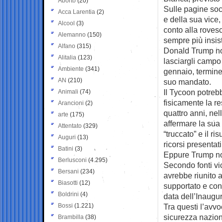
Aborto
(20)
Sulle pagine soc
Acca Larentia
(2)
e della sua vice,
Alcool
(3)
conto alla rovesc
Alemanno
(150)
sempre più insis
Alfano
(315)
Donald Trump no
Alitalia
(123)
lasciargli campo
Ambiente
(341)
gennaio, termine
AN
(210)
suo mandato.
Il Tycoon potrebbe
Animali
(74)
fisicamente la r
Arancioni
(2)
quattro anni, nel
arte
(175)
affermare la sua 
Attentato
(329)
“truccato” e il r
Auguri
(13)
ricorsi presentat
Batini
(3)
Eppure Trump non
Berlusconi
(4.295)
Secondo fonti vic
Bersani
(234)
avrebbe riunito a
Biasotti
(12)
supportato e cons
Boldrini
(4)
data dell’Inaugu
Bossi
(1.221)
Tra questi l’avvo
sicurezza naziona
Brambilla
(38)