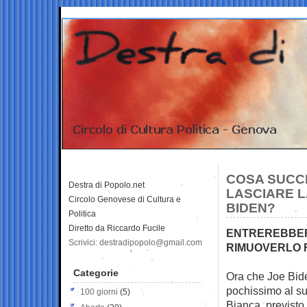
COSA SUCCE
Destra di Popolo.net
LASCIARE L
Circolo Genovese di Cultura e
BIDEN?
Politica
Diretto da Riccardo Fucile
ENTREREBBERO
Scrivici: destradipopolo@gmail.com
RIMUOVERLO 
Categorie
Ora che Joe Bide
pochissimo al
su
100 giorni
(5)
Bianca, previsto