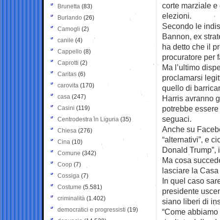
corte marziale e 
Brunetta
(83)
elezioni.
Burlando
(26)
Secondo le indis
Camogli
(2)
Bannon, ex strat
canile
(4)
ha detto che il
Cappello
(8)
procuratore per fa
Caprotti
(2)
Ma l’ultimo dispe
Caritas
(6)
proclamarsi legi
carovita
(170)
quello di barric
casa
(247)
Harris avranno g
potrebbe essere 
Casini
(119)
seguaci.
Centrodestra in Liguria
(35)
Anche su Faceboo
Chiesa
(276)
“alternativi”, e
Cina
(10)
Donald Trump”, i
Comune
(342)
Ma cosa succeder
Coop
(7)
lasciare la Cas
Cossiga
(7)
In quel caso sare
Costume
(5.581)
presidente uscen
criminalità
(1.402)
siano liberi di ins
democratici e progressisti
(19)
“Come abbiamo det