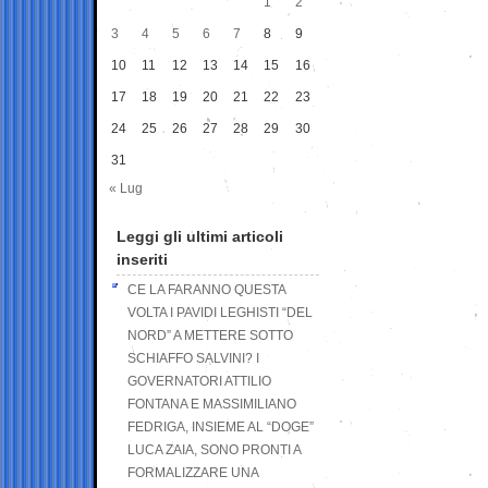
1
2
3
4
5
6
7
8
9
10
11
12
13
14
15
16
17
18
19
20
21
22
23
24
25
26
27
28
29
30
31
« Lug
Leggi gli ultimi articoli
inseriti
CE LA FARANNO QUESTA
VOLTA I PAVIDI LEGHISTI “DEL
NORD” A METTERE SOTTO
SCHIAFFO SALVINI? I
GOVERNATORI ATTILIO
FONTANA E MASSIMILIANO
FEDRIGA, INSIEME AL “DOGE”
LUCA ZAIA, SONO PRONTI A
FORMALIZZARE UNA