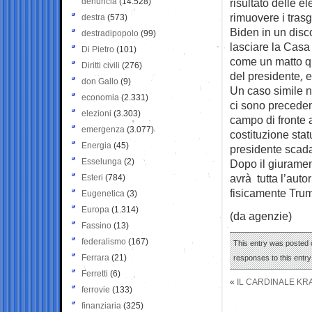
denuncia
(14.528)
risultato delle el
rimuovere i trasg
destra
(573)
Biden in un disc
destradipopolo
(99)
lasciare la Casa
Di Pietro
(101)
come un matto q
Diritti civili
(276)
del presidente, e
don Gallo
(9)
Un caso simile no
economia
(2.331)
ci sono preceden
elezioni
(3.303)
campo di fronte 
emergenza
(3.077)
costituzione sta
Energia
(45)
presidente scada
Esselunga
(2)
Dopo il giuramento
avrà tutta l’auto
Esteri
(784)
fisicamente Tru
Eugenetica
(3)
Europa
(1.314)
(da agenzie)
Fassino
(13)
federalismo
(167)
This entry was posted 
Ferrara
(21)
responses to this entr
Ferretti
(6)
«
IL CARDINALE KR
ferrovie
(133)
finanziaria
(325)