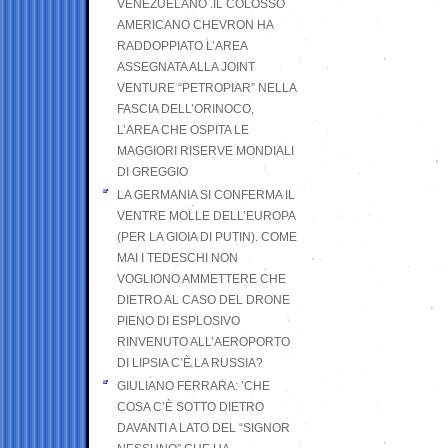
VENEZUELANO .IL COLOSSO
AMERICANO CHEVRON HA
RADDOPPIATO L’AREA
ASSEGNATA ALLA JOINT
VENTURE “PETROPIAR” NELLA
FASCIA DELL’ORINOCO,
L’AREA CHE OSPITA LE
MAGGIORI RISERVE MONDIALI
DI GREGGIO
LA GERMANIA SI CONFERMA IL
VENTRE MOLLE DELL’EUROPA
(PER LA GIOIA DI PUTIN). COME
MAI I TEDESCHI NON
VOGLIONO AMMETTERE CHE
DIETRO AL CASO DEL DRONE
PIENO DI ESPLOSIVO
RINVENUTO ALL’AEROPORTO
DI LIPSIA C’È LA RUSSIA?
GIULIANO FERRARA: ’CHE
COSA C’È SOTTO DIETRO
DAVANTI A LATO DEL “SIGNOR