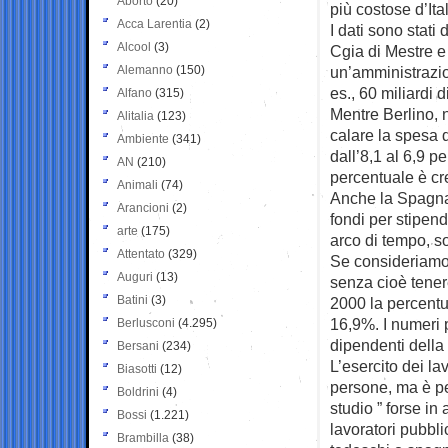
Aborto
(20)
più
costose d’Ital
Acca Larentia
(2)
I dati sono stati 
Alcool
(3)
Cgia di Mestre e
Alemanno
(150)
un’amministrazio
es., 60 miliardi 
Alfano
(315)
Mentre Berlino, n
Alitalia
(123)
calare la spesa 
Ambiente
(341)
dall’8,1 al 6,9 per
AN
(210)
percentuale è cre
Animali
(74)
Anche la Spagna 
Arancioni
(2)
fondi per stipend
arte
(175)
arco di tempo, so
Attentato
(329)
Se consideriamo 
Auguri
(13)
senza cioè tenere
Batini
(3)
2000 la percentu
16,9%. I numeri 
Berlusconi
(4.295)
dipendenti della
Bersani
(234)
L’esercito dei lav
Biasotti
(12)
persone, ma è pe
Boldrini
(4)
studio ” forse in 
Bossi
(1.221)
lavoratori pubbli
Brambilla
(38)