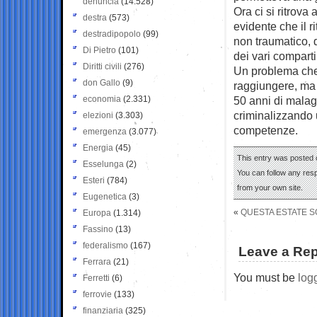
denuncia
(14.528)
Ora ci si ritrova
destra
(573)
evidente che il r
destradipopolo
(99)
non traumatico, 
Di Pietro
(101)
dei vari comparti
Diritti civili
(276)
Un problema che 
don Gallo
(9)
raggiungere, ma 
economia
(2.331)
50 anni di malag
criminalizzando u
elezioni
(3.303)
competenze.
emergenza
(3.077)
Energia
(45)
This entry was posted o
Esselunga
(2)
You can follow any res
Esteri
(784)
from your own site.
Eugenetica
(3)
«
QUESTA ESTATE S
Europa
(1.314)
Fassino
(13)
federalismo
(167)
Leave a Rep
Ferrara
(21)
You must be
log
Ferretti
(6)
ferrovie
(133)
finanziaria
(325)