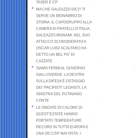
TASER E CP
MA CHE GALEAZZO DICI? TI
SERVE UN BIGNAMINO DI
STORIA. IL CAPOGRUPPO ALLA
CAMERA DI FRATELLI D’ITALIA,
GALEAZZO BIGNAMI, NEL SUO
ATTACCO SCONSIDERATO A
OSCAR LUIGI SCALFARO HA
DETTO UN BEL PO’ DI
CAZZATE
SIAMO FERMI AL GOVERNO
GIALLOVERDE: LA DESTRA
SULLA DIFESA È OSTAGGIO
DEI “PACIFISTI” LEGHISTI, LA
SINISTRA DEL PUTINIANO
CONTE
LE ONDATE DI CALORE DI
QUEST’ESTATE HANNO
PORTATO TEMPERATURE
RECORD IN TUTTA EUROPA E
UNA SICCITA’ MAI VISTA. I