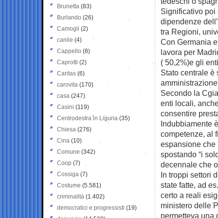
tedeschi o spagn
Brunetta
(83)
Significativo poi
Burlando
(26)
dipendenze dell’
Camogli
(2)
tra Regioni, univ
canile
(4)
Con Germania e S
Cappello
(8)
lavora per Madri
( 50,2%)e gli ent
Caprotti
(2)
Stato centrale è 
Caritas
(6)
amministrazione l
carovita
(170)
Secondo la Cgia 
casa
(247)
enti locali, anch
Casini
(119)
consentire presta
Centrodestra in Liguria
(35)
Indubbiamente è 
Chiesa
(276)
competenze, al fi
Cina
(10)
espansione che 
Comune
(342)
spostando “i sol
Coop
(7)
decennale che or
In troppi settor
Cossiga
(7)
state fatte, ad e
Costume
(5.581)
certo a reali esi
criminalità
(1.402)
ministero delle P
democratici e progressisti
(19)
permetteva una g