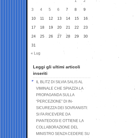
1
2
3
4
5
6
7
8
9
10
11
12
13
14
15
16
17
18
19
20
21
22
23
24
25
26
27
28
29
30
31
« Lug
Leggi gli ultimi articoli
inseriti
IL BLITZ DI SILVIA SALIS AL
VIMINALE CHE SPIAZZA LA
PROPAGANDA SULLA
“PERCEZIONE” DI IN-
SICUREZZA DEI SOVRANISTI:
SI FA RICEVERE DA
PIANTEDOSI E OTTIENE LA
COLLABORAZIONE DEL
MINISTRO SENZA CEDERE SU