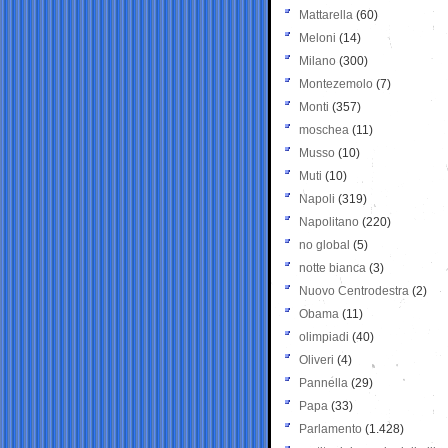
Mattarella
(60)
Meloni
(14)
Milano
(300)
Montezemolo
(7)
Monti
(357)
moschea
(11)
Musso
(10)
Muti
(10)
Napoli
(319)
Napolitano
(220)
no global
(5)
notte bianca
(3)
Nuovo Centrodestra
(2)
Obama
(11)
olimpiadi
(40)
Oliveri
(4)
Pannella
(29)
Papa
(33)
Parlamento
(1.428)