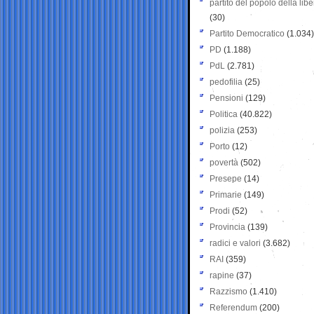
partito del popolo della libe
(30)
Partito Democratico
(1.034)
PD
(1.188)
PdL
(2.781)
pedofilia
(25)
Pensioni
(129)
Politica
(40.822)
polizia
(253)
Porto
(12)
povertà
(502)
Presepe
(14)
Primarie
(149)
Prodi
(52)
Provincia
(139)
radici e valori
(3.682)
RAI
(359)
rapine
(37)
Razzismo
(1.410)
Referendum
(200)