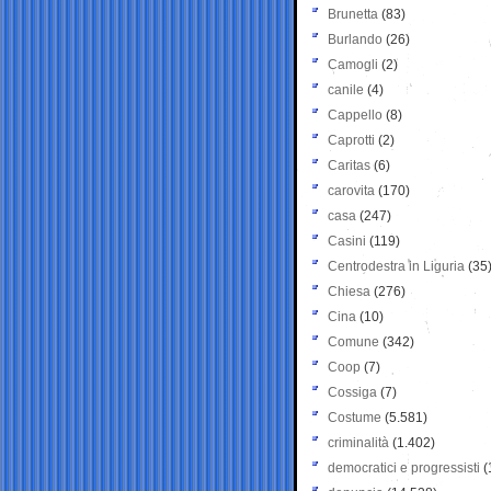
Brunetta
(83)
Burlando
(26)
Camogli
(2)
canile
(4)
Cappello
(8)
Caprotti
(2)
Caritas
(6)
carovita
(170)
casa
(247)
Casini
(119)
Centrodestra in Liguria
(35
Chiesa
(276)
Cina
(10)
Comune
(342)
Coop
(7)
Cossiga
(7)
Costume
(5.581)
criminalità
(1.402)
democratici e progressisti
(