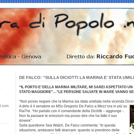
DE FALCO: “SULLA DICIOTTI LA MARINA E’ STATA UMIL
“IL PORTO E’ DELLA MARINA MILITARE, MI SAREI ASPETTATO U
STATO MAGGIORE”…”LE PERSONE SALVATE IN MARE VANNO S
“Non posso negare che la Marina sia stata umiliata nella vicenda Diciott
il.com
A dirlo è il senatore ex M5s Gregorio De Falco a Mezz’ora in più su
RaiTre. “Ho parlato con il comandante della Diciotti – aggiunge -.
Non fa passare le emozioni ma posso dire che ha fatto il suo
dovere”.
Sulla questione Sea Watch, De Falco commenta: “In questa
situazione, andavano fatti sbarcare: quando si prendono delle