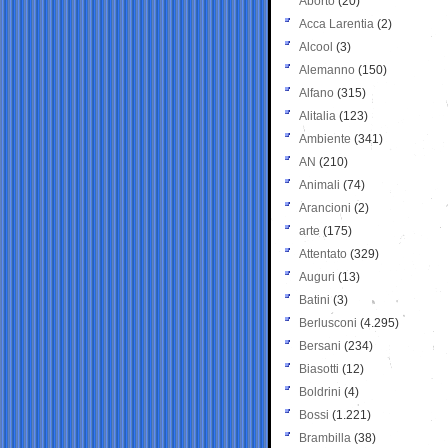
Aborto
(20)
Acca Larentia
(2)
Alcool
(3)
Alemanno
(150)
Alfano
(315)
Alitalia
(123)
Ambiente
(341)
AN
(210)
Animali
(74)
Arancioni
(2)
arte
(175)
Attentato
(329)
Auguri
(13)
Batini
(3)
Berlusconi
(4.295)
Bersani
(234)
Biasotti
(12)
Boldrini
(4)
Bossi
(1.221)
Brambilla
(38)