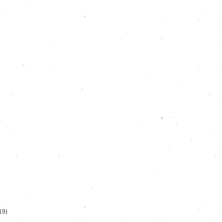
)
19)