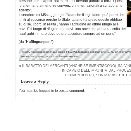
persone ‘per i capelli’ dal mare le si devono portare a terra. Questo
lo affermano almeno tre convenzioni internazionali a cui abbiamo
aderito”.
Il senatore ex M5s aggiunge: “Neanche il legislatore può porre dei
limiti al soccorso perchè lo Stato italiano ha preso questo obbligo
su di sè. I porti, in realtà , hanno l’attitudine ad offrire rifugio alle
navi. È il luogo di rifugio delle navi: una nave che abbia raccolto dei
naufraghi in mare deve potere accedere sempre ad un porto”.
(da “
Huffingtonpost”)
This entry was posted on domenica, Febbraio 3rd, 2019 at 22:22 and is filed under
denuncia
. You can follow any r
You can
leave a response
, or
trackback
from your own site.
«
IL BARATTO DEI MERCANTI (ANCHE SE SMENTISCONO): SALVINI 
IN CAMBIO DELL’IMPUNITA’ DAL PROCE
CONVENTION PD, SI INASPRISCE IL D
Leave a Reply
You must be
logged in
to post a comment.