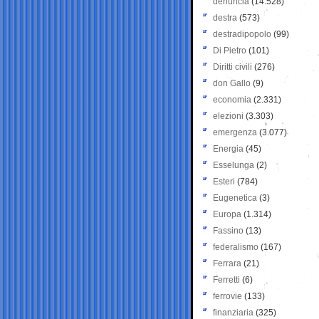
denuncia
(14.528)
destra
(573)
destradipopolo
(99)
Di Pietro
(101)
Diritti civili
(276)
don Gallo
(9)
economia
(2.331)
elezioni
(3.303)
emergenza
(3.077)
Energia
(45)
Esselunga
(2)
Esteri
(784)
Eugenetica
(3)
Europa
(1.314)
Fassino
(13)
federalismo
(167)
Ferrara
(21)
Ferretti
(6)
ferrovie
(133)
finanziaria
(325)