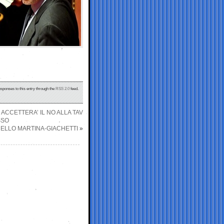
esponses to this entry through the
RSS 2.0
feed.
ACCETTERA’ IL NO ALLA TAV
SSO
UELLO MARTINA-GIACHETTI
»