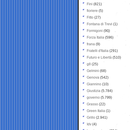
Fini
(821)
fioriere
(5)
Fitto
(27)
Fontana di Trevi
(1)
Formigoni
(90)
Forza Italia
(596)
frana
(9)
Fratelli d'Italia
(291)
Futuro e Libertà
(510)
g8
(25)
Gelmini
(68)
Genova
(542)
Giannino
(10)
Giustizia
(5.784)
governo
(5.799)
Grasso
(22)
Green Italia
(1)
Grillo
(2.941)
Idv
(4)