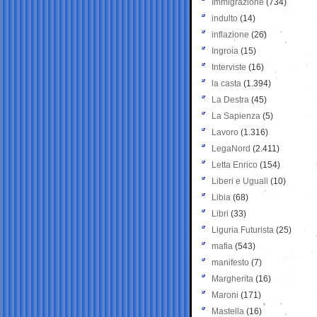
Immigrazione
(734)
indulto
(14)
inflazione
(26)
Ingroia
(15)
Interviste
(16)
la casta
(1.394)
La Destra
(45)
La Sapienza
(5)
Lavoro
(1.316)
LegaNord
(2.411)
Letta Enrico
(154)
Liberi e Uguali
(10)
Libia
(68)
Libri
(33)
Liguria Futurista
(25)
mafia
(543)
manifesto
(7)
Margherita
(16)
Maroni
(171)
Mastella
(16)