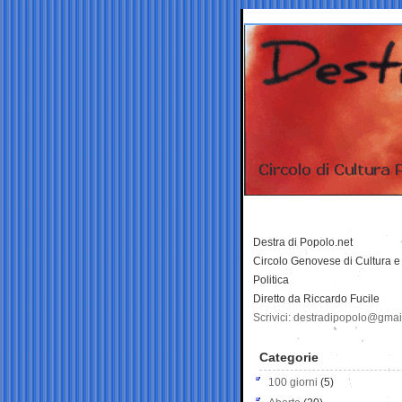
Destra di Popolo.net
Circolo Genovese di Cultura e
Politica
Diretto da Riccardo Fucile
Scrivici: destradipopolo@gma
Categorie
100 giorni
(5)