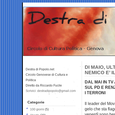
DI MAIO, UL
Destra di Popolo.net
NEMICO E’ 
Circolo Genovese di Cultura e
Politica
DAL MAI IN T
Diretto da Riccardo Fucile
SUL PD E REN
Scrivici: destradipopolo@gmail.com
I TERRONI
Categorie
Il leader del Mov
gelo che sta
flag
100 giorni
(5)
venerdì sono ben