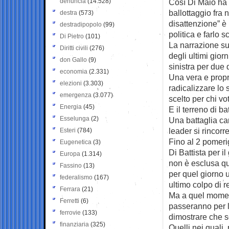
denuncia
(14.528)
Così Di Maio ha e
ballottaggio fra 
destra
(573)
disattenzione” è 
destradipopolo
(99)
politica e farlo s
Di Pietro
(101)
La narrazione su 
Diritti civili
(276)
degli ultimi gior
don Gallo
(9)
sinistra per due 
economia
(2.331)
Una vera e propri
elezioni
(3.303)
radicalizzare lo 
emergenza
(3.077)
scelto per chi vo
Energia
(45)
E il terreno di b
Esselunga
(2)
Una battaglia cam
leader si rincor
Esteri
(784)
Fino al 2 pomeri
Eugenetica
(3)
Di Battista per i
Europa
(1.314)
non è esclusa qu
Fassino
(13)
per quel giorno 
federalismo
(167)
ultimo colpo di r
Ferrara
(21)
Ma a quel momento
Ferretti
(6)
passeranno per l’
ferrovie
(133)
dimostrare che so
finanziaria
(325)
Quelli nei quali