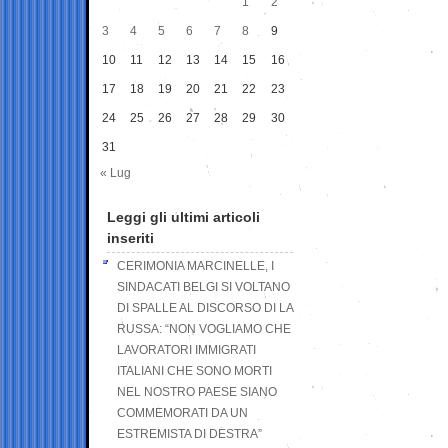
1
2
3
4
5
6
7
8
9
10
11
12
13
14
15
16
17
18
19
20
21
22
23
24
25
26
27
28
29
30
31
« Lug
Leggi gli ultimi articoli
inseriti
CERIMONIA MARCINELLE, I
SINDACATI BELGI SI VOLTANO
DI SPALLE AL DISCORSO DI LA
RUSSA: “NON VOGLIAMO CHE
LAVORATORI IMMIGRATI
ITALIANI CHE SONO MORTI
NEL NOSTRO PAESE SIANO
COMMEMORATI DA UN
ESTREMISTA DI DESTRA”