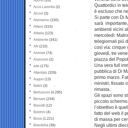
Aborto
(20)
Quattordici in te
Acca Larentia
(2)
è escluso che ne 
Alcool
(3)
Si parte con Di 
Alemanno
(150)
sarà importante,
Alfano
(315)
ambienti vicini 
Alitalia
(123)
mercoledì: Matrix
Ambiente
(341)
telegiornali più
AN
(210)
così via: cinque
giovedì, tre vene
Animali
(74)
piazza del Popo
Arancioni
(2)
Una vera full im
arte
(175)
pubblica di Di Ma
Attentato
(329)
primo marzo. Fat
Auguri
(13)
ministri, fissato
Batini
(3)
rimasta.
Berlusconi
(4.295)
Gli spazi sono s
Bersani
(234)
piccolo schermo. 
Biasotti
(12)
l’obiettivo è que
Boldrini
(4)
fatto del web il
Bossi
(1.221)
di massa per cerc
Negli ultimi diec
Brambilla
(38)