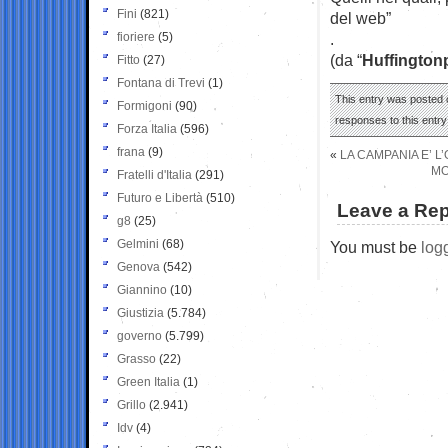
Fini
(821)
del web”
fioriere
(5)
.
(da “
Huffington
Fitto
(27)
Fontana di Trevi
(1)
This entry was posted o
Formigoni
(90)
responses to this entr
Forza Italia
(596)
frana
(9)
«
LA CAMPANIA E’ L’
MO
Fratelli d'Italia
(291)
Futuro e Libertà
(510)
Leave a Rep
g8
(25)
Gelmini
(68)
You must be
log
Genova
(542)
Giannino
(10)
Giustizia
(5.784)
governo
(5.799)
Grasso
(22)
Green Italia
(1)
Grillo
(2.941)
Idv
(4)