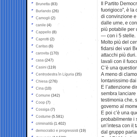
Il Partito Democ
Brunetta
(83)
fuorigioco”, è l
Burlando
(26)
di convinzione e 
Camogli
(2)
dalle urne, e con
canile
(4)
più potabile per
Cappello
(8)
— con i 5 stelle.
Caprotti
(2)
Molto più del cen
Caritas
(6)
fidarsi dei vari 
carovita
(170)
attacchi più duri
casa
(247)
lavali con il fuoco
C’è una question
Casini
(119)
A meno di clamo
Centrodestra in Liguria
(35)
lontanissimo dai
Chiesa
(276)
E l’attenzione di
Cina
(10)
sembra lanciare 
Comune
(342)
testimonia che, s
Coop
(7)
governo al momen
Cossiga
(7)
E poi c’è una que
Costume
(5.581)
probabilmente i
criminalità
(1.402)
un’intesa con il 
democratici e progressisti
(19)
dal gruppo parl