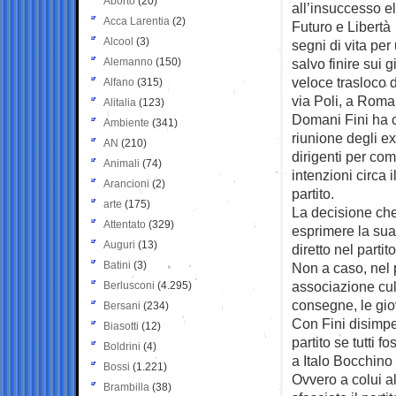
Aborto
(20)
all’insuccesso el
Acca Larentia
(2)
Futuro e Libertà
Alcool
(3)
segni di vita per
Alemanno
(150)
salvo finire sui gi
veloce trasloco 
Alfano
(315)
via Poli, a Roma
Alitalia
(123)
Domani Fini ha 
Ambiente
(341)
riunione degli e
AN
(210)
dirigenti per co
Animali
(74)
intenzioni circa i
Arancioni
(2)
partito.
arte
(175)
La decisione che
Attentato
(329)
esprimere la sua
Auguri
(13)
diretto nel partito
Batini
(3)
Non a caso, nel 
associazione cul
Berlusconi
(4.295)
consegne, le gio
Bersani
(234)
Con Fini disimpe
Biasotti
(12)
partito se tutti 
Boldrini
(4)
a Italo Bocchino 
Bossi
(1.221)
Ovvero a colui al
Brambilla
(38)