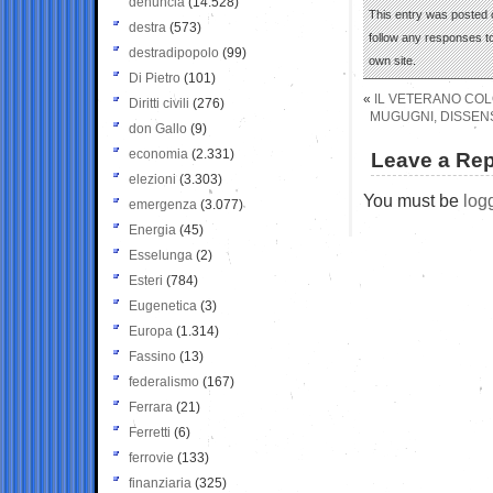
denuncia
(14.528)
This entry was posted 
destra
(573)
follow any responses to
destradipopolo
(99)
own site.
Di Pietro
(101)
«
IL VETERANO COLO
Diritti civili
(276)
MUGUGNI, DISSENSI
don Gallo
(9)
economia
(2.331)
Leave a Rep
elezioni
(3.303)
You must be
log
emergenza
(3.077)
Energia
(45)
Esselunga
(2)
Esteri
(784)
Eugenetica
(3)
Europa
(1.314)
Fassino
(13)
federalismo
(167)
Ferrara
(21)
Ferretti
(6)
ferrovie
(133)
finanziaria
(325)