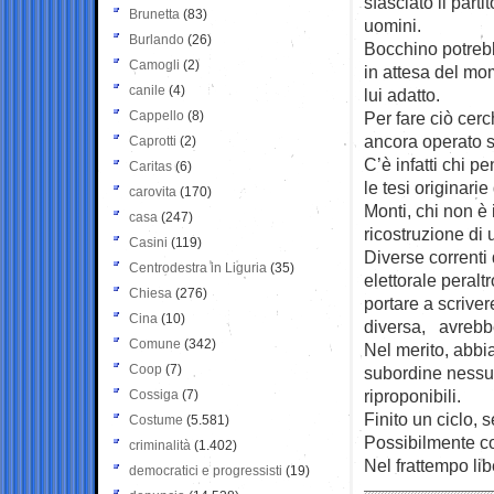
sfasciato il par
Brunetta
(83)
uomini.
Burlando
(26)
Bocchino potrebb
Camogli
(2)
in attesa del mo
canile
(4)
lui adatto.
Cappello
(8)
Per fare ciò cer
ancora operato sc
Caprotti
(2)
C’è infatti chi p
Caritas
(6)
le tesi originari
carovita
(170)
Monti, chi non è
casa
(247)
ricostruzione di
Casini
(119)
Diverse correnti
Centrodestra in Liguria
(35)
elettorale peralt
Chiesa
(276)
portare a scriver
Cina
(10)
diversa, avrebbe
Comune
(342)
Nel merito, abbia
Coop
(7)
subordine nessun
riproponibili.
Cossiga
(7)
Finito un ciclo, 
Costume
(5.581)
Possibilmente co
criminalità
(1.402)
Nel frattempo liber
democratici e progressisti
(19)