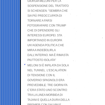
GIORGIA MELONI PER LA
SOSPENSIONE DEL TRATTATO
SI SCHENGEN: “SEMBRA CHE
SIA PIÙ PREOCCUPATA DI
TORNARE A FARSI
FOTOGRAFARE CON TRUMP
CHE DI DIFENDERE GLI
INTERESSI EUROPEI. STA
IMPORTANDO IN EUROPA
UN’AGENDA POLITICA CHE
MIRA A INDEBOLIRLA
DALL’INTERNO. MA È RIMASTA
PIUTTOSTO ISOLATA”
MELONI SI È INFILATA DA SOLA
NEL TUNNEL. L’ESCALATION
DI TENSIONE CON IL
GOVERNO SPAGNOLO ERA
PREVEDIBILE: TRE GIORNI FA
C’ERA STATO UNO SCONTRO
TRA LA LINEA MORBIDA DI
TAJANI E QUELLA DURA DELLA
PREMIER CON SALVINI E