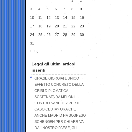
1
2
3
4
5
6
7
8
9
10
11
12
13
14
15
16
17
18
19
20
21
22
23
24
25
26
27
28
29
30
31
« Lug
Leggi gli ultimi articoli
inseriti
GRAZIE GIORGIA! L’UNICO
EFFETTO CONCRETO DELLA
CRISI DIPLOMATICA
SCATENATA DA MELONI
CONTRO SANCHEZ PER IL
CASO CEUTA? ORA CHE
ANCHE MADRID HA SOSPESO
SCHENGEN PER CHI ARRIVA
DAL NOSTRO PAESE, GLI