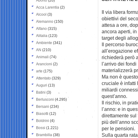
Aborto
(20)
Acca Larentia
(2)
Il via libera form
Alcool
(3)
obiettivi del se
Alemanno
(150)
attesa a ore, dop
Alfano
(315)
ancora aperti, in
Alitalia
(123)
target degli allog
Ambiente
(341)
Il percorso buroc
AN
(210)
all’erogazione e
richiederà però a
Animali
(74)
l’arrivo dei fond
Arancioni
(2)
materializzerà p
arte
(175)
Ma non è questo 
Attentato
(329)
cruciale è infatt
Auguri
(13)
miliardi connessi
Batini
(3)
quest’anno.
Berlusconi
(4.295)
Il rischio, in pra
Bersani
(234)
l’anno: e in ques
Biasotti
(12)
direttamente sul 
Boldrini
(4)
più dell’anno sco
Bossi
(1.221)
per le pensioni.
Sulla quarta rata
Brambilla
(38)