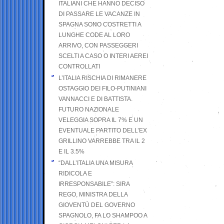
ITALIANI CHE HANNO DECISO
DI PASSARE LE VACANZE IN
SPAGNA SONO COSTRETTI A
LUNGHE CODE AL LORO
ARRIVO, CON PASSEGGERI
SCELTI A CASO O INTERI AEREI
CONTROLLATI
L’ITALIA RISCHIA DI RIMANERE
OSTAGGIO DEI FILO-PUTINIANI
VANNACCI E DI BATTISTA.
FUTURO NAZIONALE
VELEGGIA SOPRA IL 7% E UN
EVENTUALE PARTITO DELL’EX
GRILLINO VARREBBE TRA IL 2
E IL 3.5%
“DALL’ITALIA UNA MISURA
RIDICOLA E
IRRESPONSABILE”: SIRA
REGO, MINISTRA DELLA
GIOVENTÙ DEL GOVERNO
SPAGNOLO, FA LO SHAMPOO A