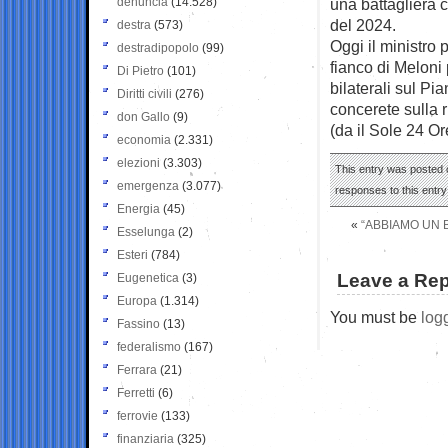
denuncia
(14.528)
una battagliera 
del 2024.
destra
(573)
Oggi il ministro 
destradipopolo
(99)
fianco di Meloni
Di Pietro
(101)
bilaterali sul Pi
Diritti civili
(276)
concerete sulla 
don Gallo
(9)
(da il Sole 24 Or
economia
(2.331)
elezioni
(3.303)
This entry was posted o
emergenza
(3.077)
responses to this entr
Energia
(45)
«
“ABBIAMO UN B
Esselunga
(2)
Esteri
(784)
Leave a Rep
Eugenetica
(3)
Europa
(1.314)
You must be
log
Fassino
(13)
federalismo
(167)
Ferrara
(21)
Ferretti
(6)
ferrovie
(133)
finanziaria
(325)