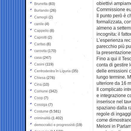
obiettivi ampiam
Brunetta
(83)
Commissione eur
Burlando
(26)
Il punto però è c
Camogli
(2)
formalizzata, co
canile
(4)
almeno a settembr
Cappello
(8)
incognita: il fatt
Caprotti
(2)
L’esperienza rec
Caritas
(6)
parecchio più pun
carovita
(170)
la presentazione 
casa
(247)
Fino a qui il Te
conta di gestire 
Casini
(119)
delle emissioni 
Centrodestra in Liguria
(35)
lungo termine. M
Chiesa
(276)
ulteriore da 16 mi
Cina
(10)
Il complicato int
Comune
(342)
e integrazione c
Coop
(7)
inserisce nel tav
Cossiga
(7)
spaziano dalla rat
Costume
(5.581)
regole di ingaggi
criminalità
(1.402)
come dimostrano t
democratici e progressisti
(19)
Meloni in Parlam