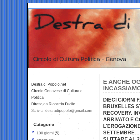
E ANCHE OG
Destra di Popolo.net
INCASSIAM
Circolo Genovese di Cultura e
Politica
DIECI GIORNI 
Diretto da Riccardo Fucile
BRUXELLES ST
Scrivici: destradipopolo@gmail.com
RECOVERY. IN
ARRIVATO E 
Categorie
L’EROGAZIONE
SETTEMBRE… 
100 giorni
(5)
SLITTARE AL 2