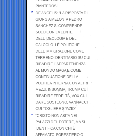
PIANTEDOSI
DE ANGELIS: “LA RISPOSTA DI
GIORGIA MELONI A PEDRO
SANCHEZ SI COMPRENDE
SOLO CON LA LENTE
DELL’IDEOLOGIA E DEL
CALCOLO: LE POLITICHE
DELL’IMMIGRAZIONE COME
TERRENO IDENTITARIO SU CUI
RIBADIRE L’APPARTENENZA
AL MONDO MAGA E COME
CONTINUAZIONE DELLA
POLITICA INTERNA CON ALTRI
MEZZI. INSOMMA, TRUMP CUI
RIBADIRE FEDELTÀ, VOX CUI
DARE SOSTEGNO, VANNACCI
CUI TOGLIERE SPAZIO”
“CRISTO NON ABITA NEI
PALAZZI DEL POTERE, MA SI
IDENTIFICA CON CHI È
AFFAMATO, FORESTIERO O