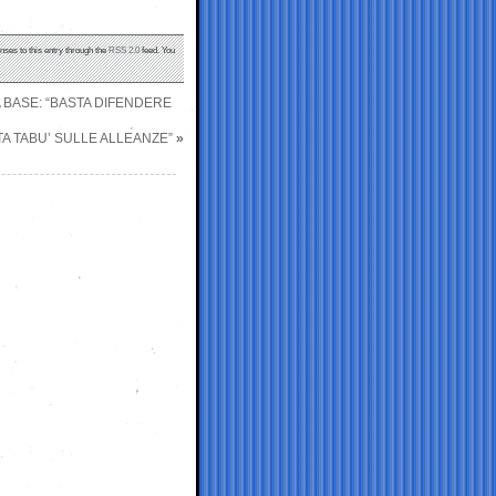
nses to this entry through the
RSS 2.0
feed. You
A BASE: “BASTA DIFENDERE
TA TABU’ SULLE ALLEANZE”
»