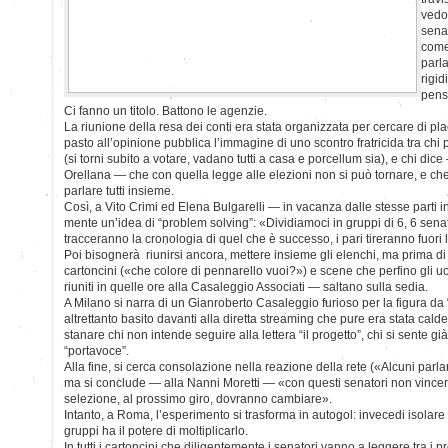
vedon
sena
come
parla
rigid
pens
Ci fanno un titolo. Battono le agenzie.
La riunione della resa dei conti era stata organizzata per cercare di pla
pasto all’opinione pubblica l’immagine di uno scontro fratricida tra chi
(si torni subito a votare, vadano tutti a casa e porcellum sia), e chi di
Orellana — che con quella legge alle elezioni non si può tornare, e che
parlare tutti insieme.
Così, a Vito Crimi ed Elena Bulgarelli — in vacanza dalle stesse parti 
mente un’idea di “problem solving”: «Dividiamoci in gruppi di 6, 6 senat
tracceranno la cronologia di quel che è successo, i pari tireranno fuori l
Poi bisognerà riunirsi ancora, mettere insieme gli elenchi, ma prima di t
cartoncini («che colore di pennarello vuoi?») e scene che perfino gli 
riuniti in quelle ore alla Casaleggio Associati — saltano sulla sedia.
A Milano si narra di un Gianroberto Casaleggio furioso per la figura da “d
altrettanto basito davanti alla diretta streaming che pure era stata cal
stanare chi non intende seguire alla lettera “il progetto”, chi si sente g
“portavoce”.
Alla fine, si cerca consolazione nella reazione della rete («Alcuni parl
ma si conclude — alla Nanni Moretti — «con questi senatori non vince
selezione, al prossimo giro, dovranno cambiare».
Intanto, a Roma, l’esperimento si trasforma in autogol: invecedi isolare i
gruppi ha il potere di moltiplicarlo.
In tutti i cartoncini che diligentemente i senatori vanno a leggere tra i 