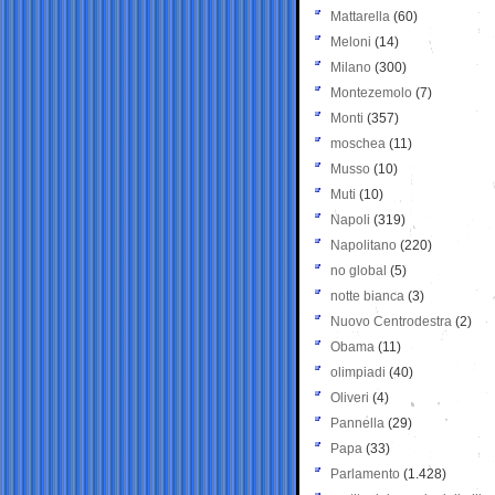
Mattarella
(60)
Meloni
(14)
Milano
(300)
Montezemolo
(7)
Monti
(357)
moschea
(11)
Musso
(10)
Muti
(10)
Napoli
(319)
Napolitano
(220)
no global
(5)
notte bianca
(3)
Nuovo Centrodestra
(2)
Obama
(11)
olimpiadi
(40)
Oliveri
(4)
Pannella
(29)
Papa
(33)
Parlamento
(1.428)