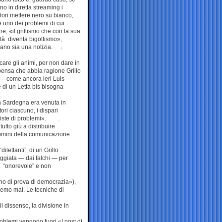
o in diretta streaming i
tori mettere nero su bianco,
 uno dei problemi di cui
re, «il grillismo che con la sua
ità diventa bigottismo»,
ano sia una notizia.
care gli animi, per non dare in
 pensa che abbia ragione Grillo
ce — come ancora ieri Luis
 di un Letta bis bisogna
in Sardegna era venuta in
ori ciascuno, i dispari
iste di problemi».
utto giù a distribuire
uomini della comunicazione
ilettanti”, di un Grillo
deggiata — dai falchi — per
ià “onorevole” e non
ano di prova di democrazia»),
remo mai. Le tecniche di
l dissenso, la divisione in
problemi vengono fuori «I post di