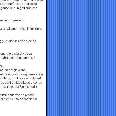
a prenderà con i giornalisti
agonabile al bigottismo che
esia in romanesco
.
 twittare ironico il link dello
oggi la discussione dice no,
ione » e parla di «poca
n abbiamo ben capito chi
se.
caduta del governo.
tampa e dice che «gli errori non
soltanto «tutti a casa », Alberto
ebbe contro Napolitano e contro
o, perchè «se la Rete chiede
alisti: andatevene a casa
llo che ci ha portati fino a