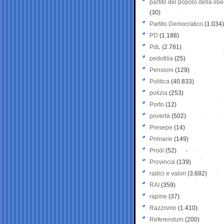
partito del popolo della libe
(30)
Partito Democratico
(1.034)
PD
(1.188)
PdL
(2.781)
pedofilia
(25)
Pensioni
(129)
Politica
(40.833)
polizia
(253)
Porto
(12)
povertà
(502)
Presepe
(14)
Primarie
(149)
Prodi
(52)
Provincia
(139)
radici e valori
(3.682)
RAI
(359)
rapine
(37)
Razzismo
(1.410)
Referendum
(200)