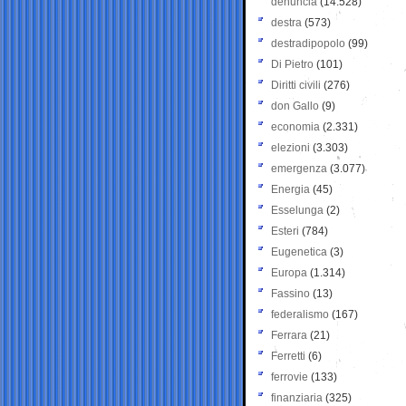
denuncia
(14.528)
destra
(573)
destradipopolo
(99)
Di Pietro
(101)
Diritti civili
(276)
don Gallo
(9)
economia
(2.331)
elezioni
(3.303)
emergenza
(3.077)
Energia
(45)
Esselunga
(2)
Esteri
(784)
Eugenetica
(3)
Europa
(1.314)
Fassino
(13)
federalismo
(167)
Ferrara
(21)
Ferretti
(6)
ferrovie
(133)
finanziaria
(325)