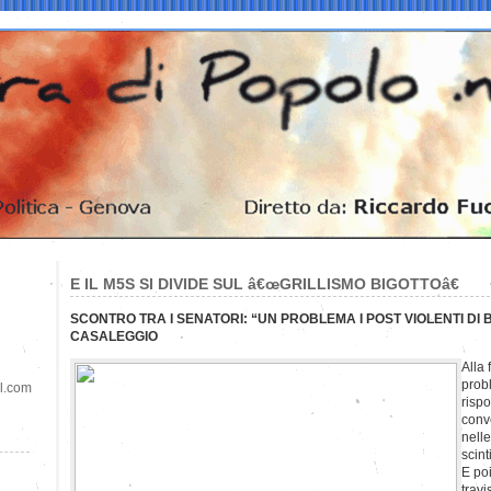
E IL M5S SI DIVIDE SUL â€œGRILLISMO BIGOTTOâ€
SCONTRO TRA I SENATORI: “UN PROBLEMA I POST VIOLENTI DI B
CASALEGGIO
Alla 
prob
il.com
risp
conve
nelle
scinti
E poi
travi