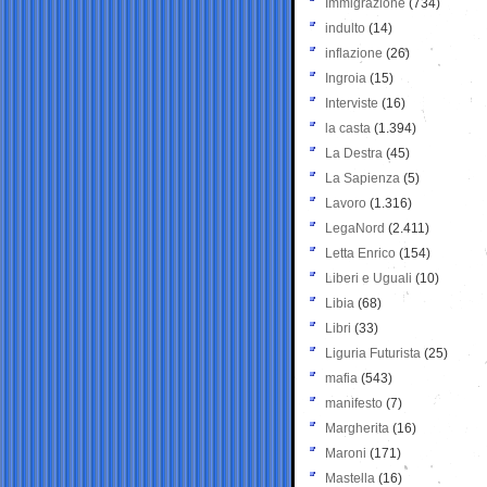
Immigrazione
(734)
indulto
(14)
inflazione
(26)
Ingroia
(15)
Interviste
(16)
la casta
(1.394)
La Destra
(45)
La Sapienza
(5)
Lavoro
(1.316)
LegaNord
(2.411)
Letta Enrico
(154)
Liberi e Uguali
(10)
Libia
(68)
Libri
(33)
Liguria Futurista
(25)
mafia
(543)
manifesto
(7)
Margherita
(16)
Maroni
(171)
Mastella
(16)