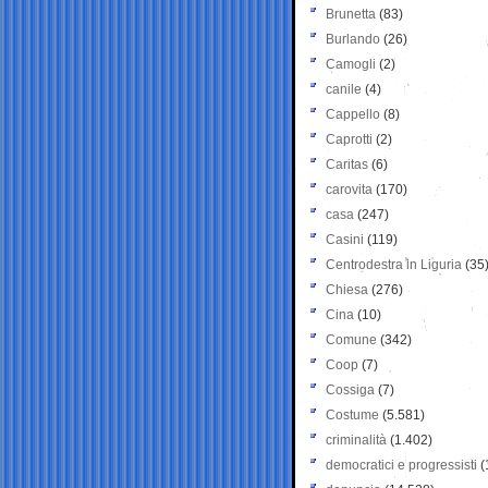
Brunetta
(83)
Burlando
(26)
Camogli
(2)
canile
(4)
Cappello
(8)
Caprotti
(2)
Caritas
(6)
carovita
(170)
casa
(247)
Casini
(119)
Centrodestra in Liguria
(35
Chiesa
(276)
Cina
(10)
Comune
(342)
Coop
(7)
Cossiga
(7)
Costume
(5.581)
criminalità
(1.402)
democratici e progressisti
(