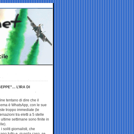
EPPE”… L’IRA DI
fine tentano di dire che il
lema è WhatsApp, con le sue
oste troppo immediate (le
rsazioni tra eletti a 5 stelle
 ultime settimane sono finite in
lle).
 i soliti giornalisti, che
sano tutto e, guarda caso, se