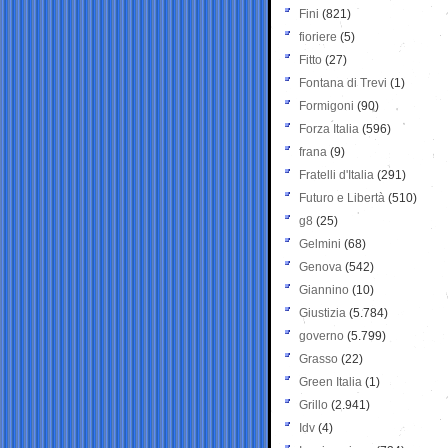
Fini
(821)
fioriere
(5)
Fitto
(27)
Fontana di Trevi
(1)
Formigoni
(90)
Forza Italia
(596)
frana
(9)
Fratelli d'Italia
(291)
Futuro e Libertà
(510)
g8
(25)
Gelmini
(68)
Genova
(542)
Giannino
(10)
Giustizia
(5.784)
governo
(5.799)
Grasso
(22)
Green Italia
(1)
Grillo
(2.941)
Idv
(4)