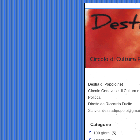
Destra di Popolo.net
Circolo Genovese di Cultura e
Politica
Diretto da Riccardo Fucile
Scrivici: destradipopolo@gma
Categorie
100 giorni
(5)