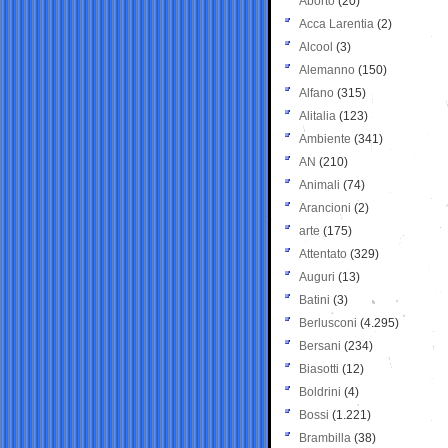
Aborto
(20)
Acca Larentia
(2)
Alcool
(3)
Alemanno
(150)
Alfano
(315)
Alitalia
(123)
Ambiente
(341)
AN
(210)
Animali
(74)
Arancioni
(2)
arte
(175)
Attentato
(329)
Auguri
(13)
Batini
(3)
Berlusconi
(4.295)
Bersani
(234)
Biasotti
(12)
Boldrini
(4)
Bossi
(1.221)
Brambilla
(38)