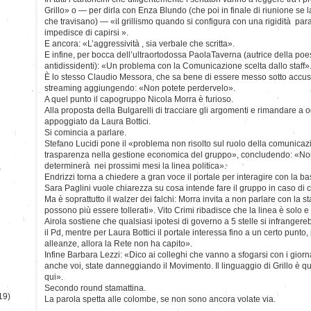
Grillo» o — per dirla con Enza Blundo (che poi in finale di riunione se l
che travisano) — «il grillismo quando si configura con una rigidità par
impedisce di capirsi ».
E ancora: «L’aggressività , sia verbale che scritta».
E infine, per bocca dell’ultraortodossa PaolaTaverna (autrice della po
antidissidenti): «Un problema con la Comunicazione scelta dallo staff»
È lo stesso Claudio Messora, che sa bene di essere messo sotto accusa, a
streaming aggiungendo: «Non potete perdervelo».
A quel punto il capogruppo Nicola Morra è furioso.
Alla proposta della Bulgarelli di tracciare gli argomenti e rimandare a 
appoggiato da Laura Bottici.
Si comincia a parlare.
Stefano Lucidi pone il «problema non risolto sul ruolo della comunicaz
trasparenza nella gestione economica del gruppo», concludendo: «No
determinerà nei prossimi mesi la linea politica».
)
Endrizzi torna a chiedere a gran voce il portale per interagire con la ba
Sara Paglini vuole chiarezza su cosa intende fare il gruppo in caso di 
Ma è soprattutto il walzer dei falchi: Morra invita a non parlare con la s
possono più essere tollerati». Vito Crimi ribadisce che la linea è solo e 
Airola sostiene che qualsiasi ipotesi di governo a 5 stelle si infranger
il Pd, mentre per Laura Bottici il portale interessa fino a un certo punt
alleanze, allora la Rete non ha capito».
Infine Barbara Lezzi: «Dico ai colleghi che vanno a sfogarsi con i giorn
anche voi, state danneggiando il Movimento. Il linguaggio di Grillo è que
qui».
Secondo round stamattina.
19)
La parola spetta alle colombe, se non sono ancora volate via.