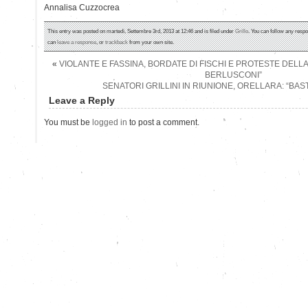
Annalisa Cuzzocrea
This entry was posted on martedì, Settembre 3rd, 2013 at 12:46 and is filed under
Grillo
. You can follow any respo
can
leave a response
, or
trackback
from your own site.
«
VIOLANTE E FASSINA, BORDATE DI FISCHI E PROTESTE DELL
BERLUSCONI”
SENATORI GRILLINI IN RIUNIONE, ORELLARA: “BAS
Leave a Reply
You must be
logged in
to post a comment.