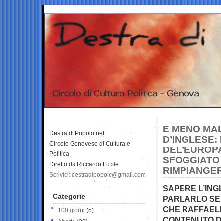
E MENO MAL
Destra di Popolo.net
D’INGLESE:
Circolo Genovese di Cultura e
DEL’EUROP
Politica
SFOGGIATO 
Diretto da Riccardo Fucile
RIMPIANGER
Scrivici: destradipopolo@gmail.com
SAPERE L’ING
Categorie
PARLARLO SEN
CHE RAFFAELE
100 giorni
(5)
CONTENUTO D