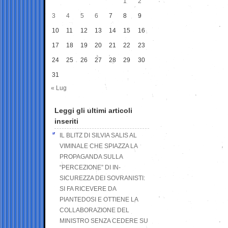
1
2
3
4
5
6
7
8
9
10
11
12
13
14
15
16
17
18
19
20
21
22
23
24
25
26
27
28
29
30
31
« Lug
Leggi gli ultimi articoli
inseriti
IL BLITZ DI SILVIA SALIS AL
VIMINALE CHE SPIAZZA LA
PROPAGANDA SULLA
“PERCEZIONE” DI IN-
SICUREZZA DEI SOVRANISTI:
SI FA RICEVERE DA
PIANTEDOSI E OTTIENE LA
COLLABORAZIONE DEL
MINISTRO SENZA CEDERE SU