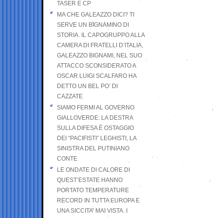
TASER E CP
MA CHE GALEAZZO DICI? TI
SERVE UN BIGNAMINO DI
STORIA. IL CAPOGRUPPO ALLA
CAMERA DI FRATELLI D’ITALIA,
GALEAZZO BIGNAMI, NEL SUO
ATTACCO SCONSIDERATO A
OSCAR LUIGI SCALFARO HA
DETTO UN BEL PO’ DI
CAZZATE
SIAMO FERMI AL GOVERNO
GIALLOVERDE: LA DESTRA
SULLA DIFESA È OSTAGGIO
DEI “PACIFISTI” LEGHISTI, LA
SINISTRA DEL PUTINIANO
CONTE
LE ONDATE DI CALORE DI
QUEST’ESTATE HANNO
PORTATO TEMPERATURE
RECORD IN TUTTA EUROPA E
UNA SICCITA’ MAI VISTA. I