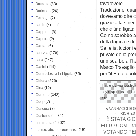
favorevole”.
Brunetta
(83)
Traduzione: quan
Burlando
(26)
dovevamo dire ch
Camogli
(2)
grazie alla sme
canile
(4)
che è una figata.
Cappello
(8)
Ce ne sarebbe ab
Caprotti
(2)
della logica e d
Caritas
(6)
Se le istituzioni 
carovita
(170)
private della pr
casa
(247)
uno sgarbo all’It
Marco Travaglio
Casini
(119)
per “il Fatto quo
Centrodestra in Liguria
(35)
Chiesa
(276)
This entry was posted 
Cina
(10)
any responses to this 
Comune
(342)
site.
Coop
(7)
Cossiga
(7)
«
VANNACCI SOSP
RICHIEST
Costume
(5.581)
È STATA GI
criminalità
(1.402)
FITTO COME 
democratici e progressisti
(19)
VOTANDO PER 