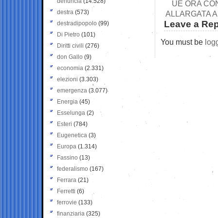
denuncia
(14.528)
UE ORA CO
destra
(573)
ALLARGATA A
Leave a Rep
destradipopolo
(99)
Di Pietro
(101)
You must be
log
Diritti civili
(276)
don Gallo
(9)
economia
(2.331)
elezioni
(3.303)
emergenza
(3.077)
Energia
(45)
Esselunga
(2)
Esteri
(784)
Eugenetica
(3)
Europa
(1.314)
Fassino
(13)
federalismo
(167)
Ferrara
(21)
Ferretti
(6)
ferrovie
(133)
finanziaria
(325)