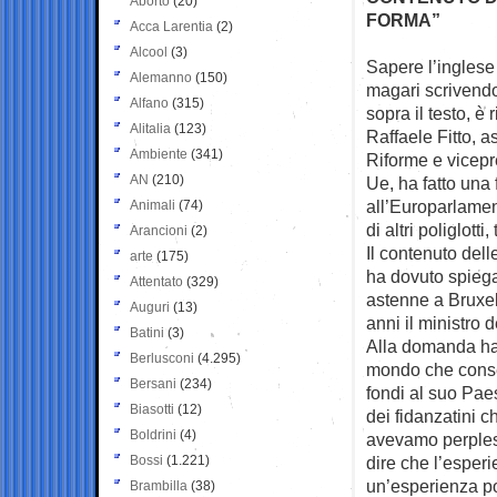
Aborto
(20)
FORMA”
Acca Larentia
(2)
Alcool
(3)
Sapere l’inglese 
Alemanno
(150)
magari scrivend
Alfano
(315)
sopra il testo, è
Alitalia
(123)
Raffaele Fitto, 
Ambiente
(341)
Riforme e vicep
AN
(210)
Ue, ha fatto una f
all’Europarlamen
Animali
(74)
di altri poliglotti
Arancioni
(2)
Il contenuto dell
arte
(175)
ha dovuto spiega
Attentato
(329)
astenne a Bruxel
Auguri
(13)
anni il ministro
Batini
(3)
Alla domanda ha 
Berlusconi
(4.295)
mondo che consen
Bersani
(234)
fondi al suo Pae
Biasotti
(12)
dei fidanzatini ch
Boldrini
(4)
avevamo perpless
Bossi
(1.221)
dire che l’esperi
un’esperienza po
Brambilla
(38)