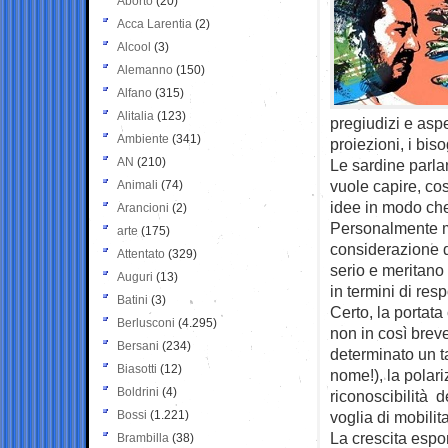
Aborto
(20)
Acca Larentia
(2)
Alcool
(3)
Alemanno
(150)
Alfano
(315)
Alitalia
(123)
pregiudizi e aspet
Ambiente
(341)
proiezioni, i bis
AN
(210)
Le sardine parla
vuole capire, cos
Animali
(74)
idee in modo che 
Arancioni
(2)
Personalmente mi
arte
(175)
considerazione d
Attentato
(329)
serio e meritano
Auguri
(13)
in termini di resp
Batini
(3)
Certo, la portat
Berlusconi
(4.295)
non in così brev
Bersani
(234)
determinato un ta
Biasotti
(12)
nome!), la polari
Boldrini
(4)
riconoscibilità d
Bossi
(1.221)
voglia di mobilita
La crescita espo
Brambilla
(38)