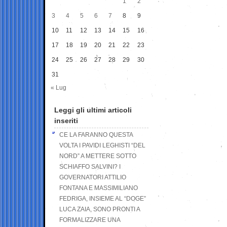
1
2
3
4
5
6
7
8
9
10
11
12
13
14
15
16
17
18
19
20
21
22
23
24
25
26
27
28
29
30
31
« Lug
Leggi gli ultimi articoli
inseriti
CE LA FARANNO QUESTA
VOLTA I PAVIDI LEGHISTI “DEL
NORD” A METTERE SOTTO
SCHIAFFO SALVINI? I
GOVERNATORI ATTILIO
FONTANA E MASSIMILIANO
FEDRIGA, INSIEME AL “DOGE”
LUCA ZAIA, SONO PRONTI A
FORMALIZZARE UNA