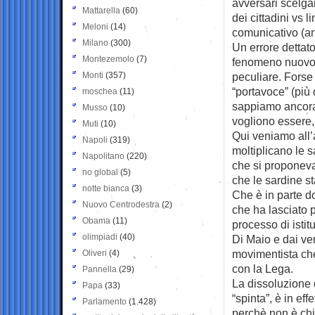
avversari scelgan
Mattarella
(60)
dei cittadini vs l
Meloni
(14)
comunicativo (a
Milano
(300)
Un errore dettat
Montezemolo
(7)
fenomeno nuovo,
Monti
(357)
peculiare. Forse
“portavoce” (più 
moschea
(11)
sappiamo ancora
Musso
(10)
vogliono essere,
Muti
(10)
Qui veniamo all’
Napoli
(319)
moltiplicano le s
Napolitano
(220)
che si proponeva
no global
(5)
che le sardine 
notte bianca
(3)
Che è in parte d
Nuovo Centrodestra
(2)
che ha lasciato 
Obama
(11)
processo di istit
olimpiadi
(40)
Di Maio e dai ver
movimentista che
Oliveri
(4)
con la Lega.
Pannella
(29)
La dissoluzione 
Papa
(33)
“spinta”, è in eff
Parlamento
(1.428)
perchè non è chi