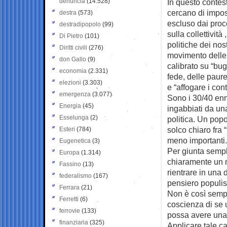
denuncia
(14.528)
In questo contes
cercano di impo
destra
(573)
escluso dai proces
destradipopolo
(99)
sulla collettività
Di Pietro
(101)
politiche dei nos
Diritti civili
(276)
movimento delle 
don Gallo
(9)
calibrato su “bug
economia
(2.331)
fede, delle paur
elezioni
(3.303)
e “affogare i con
emergenza
(3.077)
Sono i 30/40 enni
Energia
(45)
ingabbiati da un
Esselunga
(2)
politica. Un pop
solco chiaro fra 
Esteri
(784)
meno importanti.
Eugenetica
(3)
Per giunta sempl
Europa
(1.314)
chiaramente un n
Fassino
(13)
rientrare in una 
federalismo
(167)
pensiero populis
Ferrara
(21)
Non è così sempl
Ferretti
(6)
coscienza di se
ferrovie
(133)
possa avere una
finanziaria
(325)
Applicare tale 