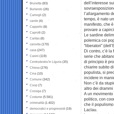
dell’interesse su
Brunetta
(83)
sovraesposizione
Burlando
(26)
l’allargamento de
Camogli
(2)
tempo, è nato un
canile
(4)
manifesto, che è
Cappello
(8)
provare a capirc
Caprotti
(2)
Le sardine delim
Caritas
(6)
polemica coi pop
carovita
(170)
“liberatori” (del
casa
(247)
Di contro, c’è la
serie che abitano
Casini
(119)
di principio è pr
Centrodestra in Liguria
(35)
chiarire subito d
Chiesa
(276)
populista, si pre
Cina
(10)
incidere in mani
Comune
(342)
Non c’è da stupir
Coop
(7)
altro dei drammi
Cossiga
(7)
A un movimento c
Costume
(5.581)
politico, con coo
criminalità
(1.402)
che il populismo 
democratici e progressisti
(19)
Laclau.