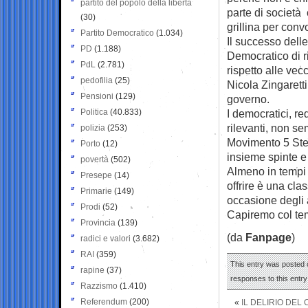
partito del popolo della libertà
parte di società
(30)
grillina per conv
Partito Democratico
(1.034)
Il successo dell
PD
(1.188)
Democratico di r
PdL
(2.781)
rispetto alle ve
pedofilia
(25)
Nicola Zingaretti
Pensioni
(129)
governo.
Politica
(40.833)
I democratici, re
rilevanti, non se
polizia
(253)
Movimento 5 Stel
Porto
(12)
insieme spinte e 
povertà
(502)
Almeno in tempi b
Presepe
(14)
offrire è una cla
Primarie
(149)
occasione degli 
Prodi
(52)
Capiremo col tem
Provincia
(139)
(da
Fanpage
)
radici e valori
(3.682)
RAI
(359)
This entry was posted 
rapine
(37)
responses to this entr
Razzismo
(1.410)
Referendum
(200)
«
IL DELIRIO DEL