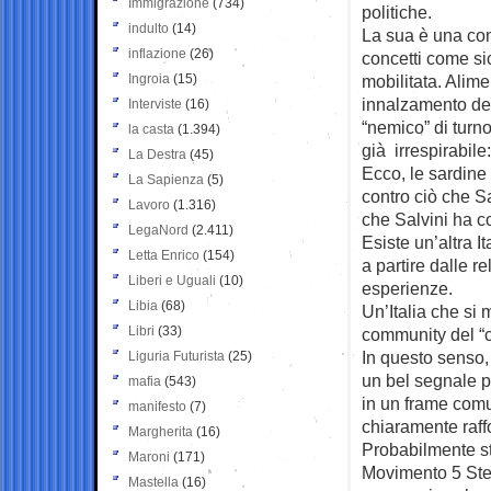
Immigrazione
(734)
politiche.
indulto
(14)
La sua è una com
inflazione
(26)
concetti come sic
Ingroia
(15)
mobilitata. Alim
innalzamento del
Interviste
(16)
“nemico” di turno
la casta
(1.394)
già irrespirabile
La Destra
(45)
Ecco, le sardine
La Sapienza
(5)
contro ciò che Sa
Lavoro
(1.316)
che Salvini ha co
LegaNord
(2.411)
Esiste un’altra I
Letta Enrico
(154)
a partire dalle re
Liberi e Uguali
(10)
esperienze.
Libia
(68)
Un’Italia che si 
Libri
(33)
community del “c
In questo senso, 
Liguria Futurista
(25)
un bel segnale pe
mafia
(543)
in un frame comu
manifesto
(7)
chiaramente raffo
Margherita
(16)
Probabilmente st
Maroni
(171)
Movimento 5 Stell
Mastella
(16)