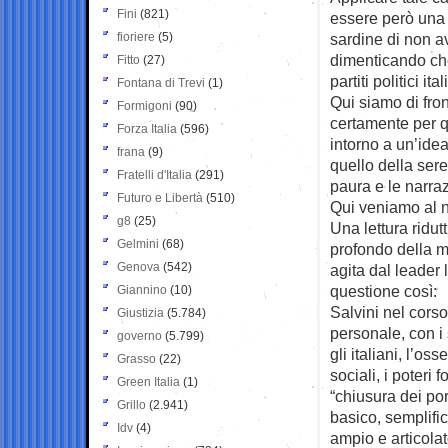
Fini
(821)
essere però una f
fioriere
(5)
sardine di non a
dimenticando che
Fitto
(27)
partiti politici ital
Fontana di Trevi
(1)
Qui siamo di fro
Formigoni
(90)
certamente per qu
Forza Italia
(596)
intorno a un’ide
frana
(9)
quello della sere
Fratelli d'Italia
(291)
paura e le narraz
Futuro e Libertà
(510)
Qui veniamo al n
g8
(25)
Una lettura ridut
Gelmini
(68)
profondo della m
Genova
(542)
agita dal leader
questione così:
Giannino
(10)
Salvini nel cors
Giustizia
(5.784)
personale, con i s
governo
(5.799)
gli italiani, l’os
Grasso
(22)
sociali, i poteri 
Green Italia
(1)
“chiusura dei po
Grillo
(2.941)
basico, semplific
Idv
(4)
ampio e articola