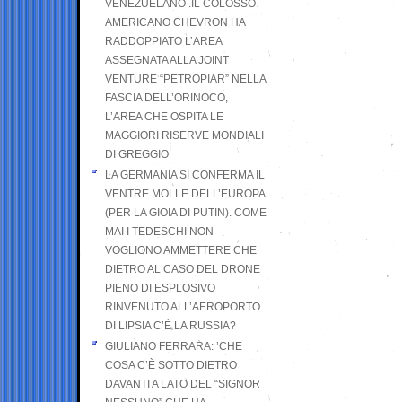
VENEZUELANO .IL COLOSSO
AMERICANO CHEVRON HA
RADDOPPIATO L’AREA
ASSEGNATA ALLA JOINT
VENTURE “PETROPIAR” NELLA
FASCIA DELL’ORINOCO,
L’AREA CHE OSPITA LE
MAGGIORI RISERVE MONDIALI
DI GREGGIO
LA GERMANIA SI CONFERMA IL
VENTRE MOLLE DELL’EUROPA
(PER LA GIOIA DI PUTIN). COME
MAI I TEDESCHI NON
VOGLIONO AMMETTERE CHE
DIETRO AL CASO DEL DRONE
PIENO DI ESPLOSIVO
RINVENUTO ALL’AEROPORTO
DI LIPSIA C’È LA RUSSIA?
GIULIANO FERRARA: ’CHE
COSA C’È SOTTO DIETRO
DAVANTI A LATO DEL “SIGNOR