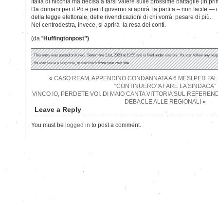
Italia di nicchia ma decisa a farsi valere sulle prossime battaglie (in pri
Da domani per il Pd e per il governo si aprirà la partita – non facile — d
della legge elettorale, delle rivendicazioni di chi vorrà pesare di più.
Nel centrodestra, invece, si aprirà la resa dei conti.
(da “
Huffingtonpost”)
This entry was posted on lunedì, Settembre 21st, 2020 at 19:55 and is filed under
elezioni
. You can follow any resp
You can
leave a response
, or
trackback
from your own site.
«
CASO REAM, APPENDINO CONDANNATA A 6 MESI PER FALS
“CONTINUERO’ A FARE LA SINDACA”
VINCO IO, PERDETE VOI. DI MAIO CANTA VITTORIA SUL REFEREN
DEBACLE ALLE REGIONALI
»
Leave a Reply
You must be
logged in
to post a comment.