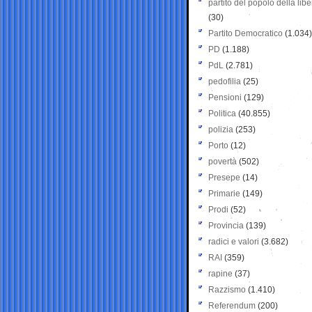
partito del popolo della libe
(30)
Partito Democratico
(1.034)
PD
(1.188)
PdL
(2.781)
pedofilia
(25)
Pensioni
(129)
Politica
(40.855)
polizia
(253)
Porto
(12)
povertà
(502)
Presepe
(14)
Primarie
(149)
Prodi
(52)
Provincia
(139)
radici e valori
(3.682)
RAI
(359)
rapine
(37)
Razzismo
(1.410)
Referendum
(200)