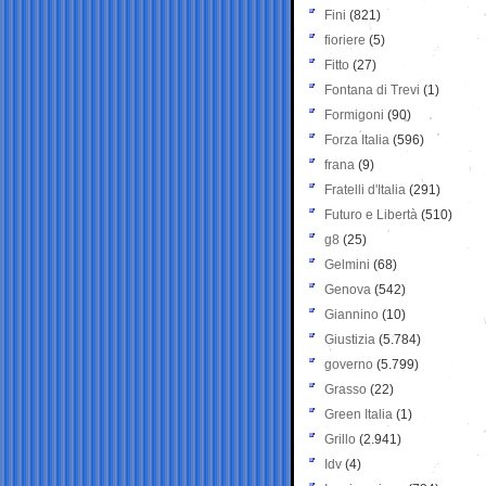
Fini
(821)
fioriere
(5)
Fitto
(27)
Fontana di Trevi
(1)
Formigoni
(90)
Forza Italia
(596)
frana
(9)
Fratelli d'Italia
(291)
Futuro e Libertà
(510)
g8
(25)
Gelmini
(68)
Genova
(542)
Giannino
(10)
Giustizia
(5.784)
governo
(5.799)
Grasso
(22)
Green Italia
(1)
Grillo
(2.941)
Idv
(4)