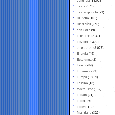
denuncia
(14.528)
destra
(573)
destradipopolo
(99)
Di Pietro
(101)
Diritti civili
(276)
don Gallo
(9)
economia
(2.331)
elezioni
(3.303)
emergenza
(3.077)
Energia
(45)
Esselunga
(2)
Esteri
(784)
Eugenetica
(3)
Europa
(1.314)
Fassino
(13)
federalismo
(167)
Ferrara
(21)
Ferretti
(6)
ferrovie
(133)
finanziaria
(325)