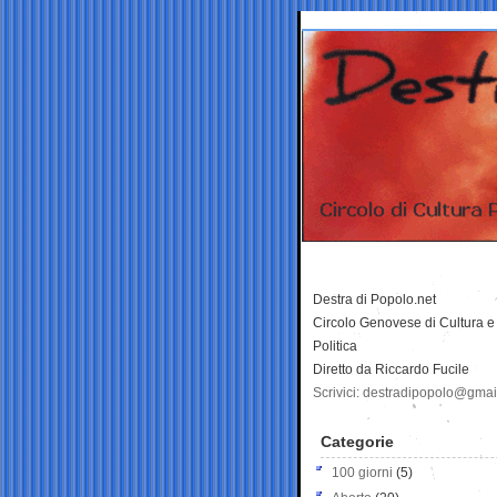
Destra di Popolo.net
Circolo Genovese di Cultura e
Politica
Diretto da Riccardo Fucile
Scrivici: destradipopolo@gma
Categorie
100 giorni
(5)