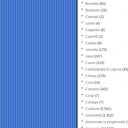
Brunetta
(83)
Burlando
(26)
Camogli
(2)
canile
(4)
Cappello
(8)
Caprotti
(2)
Caritas
(6)
carovita
(170)
casa
(247)
Casini
(119)
Centrodestra in Liguria
(35
Chiesa
(276)
Cina
(10)
Comune
(342)
Coop
(7)
Cossiga
(7)
Costume
(5.581)
criminalità
(1.402)
democratici e progressisti
(