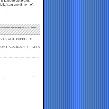
mis la legge elettorale).
ella “stagione di riforme”,
onses to this entry through the
RSS 2.0
feed.
O IN ATTO PUBBLICO:
DUM E SCARICA SU CRIMI LA