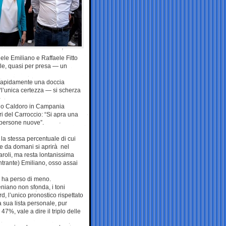
hele Emiliano e Raffaele Fitto
ile, quasi per presa — un
a rapidamente una doccia
“l’unica certezza — si scherza
fano Caldoro in Campania
ri del Carroccio: “Si apra una
 persone nuove”.
 la stessa percentuale di cui
he da domani si aprirà nel
aroli, ma resta lontanissima
ntrante) Emiliano, osso assai
i ha perso di meno.
niano non sfonda, i toni
d, l’unico pronostico rispettato
 sua lista personale, pur
47%, vale a dire il triplo delle