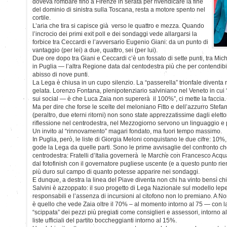
doveva rombare fino a Firenze in serata per rivendicare la fine
del dominio di sinistra sulla Toscana, resta a motore spento nel
cortile.
L’aria che tira si capisce già verso le quattro e mezza. Quando
l’incrocio dei primi exit poll e dei sondaggi vede allargarsi la
forbice tra Ceccardi e l’avversario Eugenio Giani: da un punto di
vantaggio (per lei) a due, quattro, sei (per lui).
Due ore dopo tra Giani e Ceccardi c’è un fossato di sette punti, tra Mic
in Puglia — l’altra Regione data dal centodestra più che per contendib
abisso di nove punti.
La Lega è chiusa in un cupo silenzio. La “passerella” trionfale divent
gelata. Lorenzo Fontana, plenipotenziario salviniano nel Veneto in cui 
sui social — è che Luca Zaia non supererà il 100%”, ci mette la faccia.
Ma per dire che forse le scelte del meloniano Fitto e dell’azzurro Ste
(peraltro, due eterni ritorni) non sono state apprezzatissime dagli eletto
riflessione nel centrodestra, nel Mezzogiorno servono un linguaggio e
Un invito al “rinnovamento” magari fondato, ma fuori tempo massimo.
In Puglia, però, le liste di Giorgia Meloni conquistano le due cifre: 10%,
gode la Lega da quelle parti. Sono le prime avvisaglie del confronto c
centrodestra: Fratelli d’Italia governerà le Marche con Francesco Acqu
dal fotofinish con il governatore pugliese uscente (e a questo punto rie
più duro sul campo di quanto potesse apparire nei sondaggi.
E dunque, a destra la linea del Piave diventa non chi ha vinto bensì ch
Salvini è azzoppato: il suo progetto di Lega Nazionale sul modello lepe
responsabili e l’assenza di incursioni al citofono non lo premiano. A Nor
è quello che vede Zaia oltre il 70% – al momento intorno al 75 — con la
“scippata” dei pezzi più pregiati come consiglieri e assessori, intorno al 
liste ufficiali del partito boccheggianti intorno al 15%.