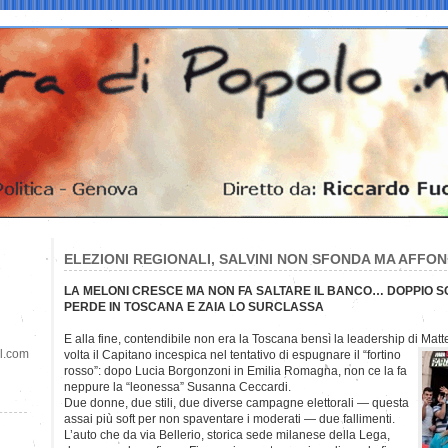
ELEZIONI REGIONALI, SALVINI NON SFONDA MA AFFO
LA MELONI CRESCE MA NON FA SALTARE IL BANCO… DOPPIO SC
PERDE IN TOSCANA E ZAIA LO SURCLASSA
E alla fine, contendibile non era la Toscana bensì la leadership di Matt
il.com
volta il Capitano incespica nel tentativo di espugnare il “fortino
rosso”: dopo Lucia Borgonzoni in Emilia Romagna, non ce la fa
neppure la “leonessa” Susanna Ceccardi.
Due donne, due stili, due diverse campagne elettorali — questa
assai più soft per non spaventare i moderati — due fallimenti.
L’auto che da via Bellerio, storica sede milanese della Lega,