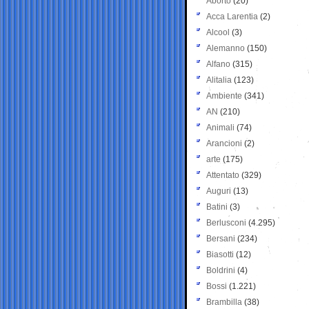
Aborto
(20)
Acca Larentia
(2)
Alcool
(3)
Alemanno
(150)
Alfano
(315)
Alitalia
(123)
Ambiente
(341)
AN
(210)
Animali
(74)
Arancioni
(2)
arte
(175)
Attentato
(329)
Auguri
(13)
Batini
(3)
Berlusconi
(4.295)
Bersani
(234)
Biasotti
(12)
Boldrini
(4)
Bossi
(1.221)
Brambilla
(38)