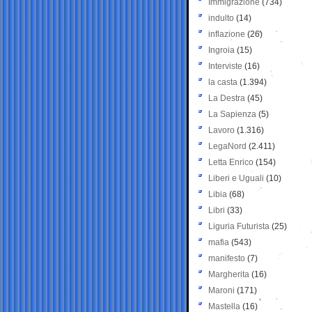
Immigrazione
(734)
indulto
(14)
inflazione
(26)
Ingroia
(15)
Interviste
(16)
la casta
(1.394)
La Destra
(45)
La Sapienza
(5)
Lavoro
(1.316)
LegaNord
(2.411)
Letta Enrico
(154)
Liberi e Uguali
(10)
Libia
(68)
Libri
(33)
Liguria Futurista
(25)
mafia
(543)
manifesto
(7)
Margherita
(16)
Maroni
(171)
Mastella
(16)