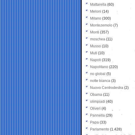
Mattarella
(60)
Meloni
(14)
Milano
(300)
Montezemolo
(7)
Monti
(357)
moschea
(11)
Musso
(10)
Muti
(10)
Napoli
(319)
Napolitano
(220)
no global
(5)
notte bianca
(3)
Nuovo Centrodestra
(2)
Obama
(11)
olimpiadi
(40)
Oliveri
(4)
Pannella
(29)
Papa
(33)
Parlamento
(1.428)