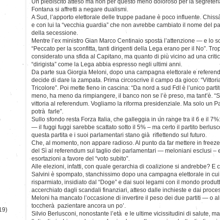
Un plebiscito atteso ma non per questo meno doloroso per la segreteri
Fontana si affretti a negare dualismi.
A Sud, l’apporto elettorale delle truppe padane è poco influente. Chi
e con lui la “vecchia guardia” che non avrebbe cambiato il nome del part
della secessione.
Mentre l’ex ministro Gian Marco Centinaio sposta l’attenzione — e lo s
“Peccato per la sconfitta, tanti dirigenti della Lega erano per il No”. T
considerato una sfida al Capitano, ma quanto di più vicino ad una critic
“dirigista” come la Lega abbia espresso negli ultimi anni.
Da parte sua Giorgia Meloni, dopo una campagna elettorale e referenda
decide di dare la zampata. Prima circoscrive il campo da gioco: “Vittori
Tricolore”. Poi mette fieno in cascina: “Da nord a sud FdI è l’unico parti
meno, ha meno da rimpiangere, il banco non se l’è preso, ma tant’è. “S
vittoria al referendum. Vogliamo la riforma presidenziale. Ma solo un P
potrà farle”.
)
Sullo sfondo resta Forza Italia, che galleggia in un range tra il 6 e il 7%
— il fuggi fuggi sarebbe scattato sotto il 5% – ma certo il partito berlu
questa partita e i suoi parlamentari stano già riflettendo sul futuro.
Che, al momento, non appare radioso. Al punto da far mettere in freezer 
del Sì al referendum sul taglio dei parlamentari — meloniani esclusi – 
esortazioni a favore del “voto subito”.
Alle elezioni, infatti, con quale gerarchia di coalizione si andrebbe? 
Salvini è spompato, stanchissimo dopo una campagna elettorale in cui
risparmiato, insidiato dal “Doge” e dai suoi legami con il mondo produtt
accerchiato dagli scandali finanziari, atteso dalle inchieste e dai proces
Meloni ha mancato l’occasione di invertire il peso dei due partiti — o a
toccherà pazientare ancora un po’.
19)
Silvio Berlusconi, nonostante l’età e le ultime vicissitudini di salute, 