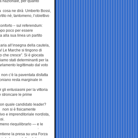
a nazionale, per quanto
ssà cosa ne dirà Umberto Bossi,
ito nè, tantomeno, l’obiettivo
conforto – sul referendum:
roppo poco per essere
a alla sua linea un partito
ria all’insegna della cautela,
a! Le Marche si tingono di
to che cresce”. Si è giocata
iamo stati determinanti per la
arlamento legittimato dal voto
: non c’è la paventata disfatta
sconiano resta marginale in
gli entusiasmi per la vittoria
e stroncare le prime
E con quale candidato leader?
 non si è fisicamente
ivo e imprenditoriale nordista,
si.
lmeno riequilibrarlo — e le
mantiene la presa su una Forza