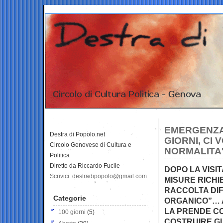
EMERGENZA 
Destra di Popolo.net
GIORNI, CI
Circolo Genovese di Cultura e
NORMALITA
Politica
Diretto da Riccardo Fucile
DOPO LA VISI
Scrivici: destradipopolo@gmail.com
MISURE RICHI
RACCOLTA DIF
Categorie
ORGANICO”… 
LA PRENDE CO
100 giorni
(5)
COSTRUIRE GL