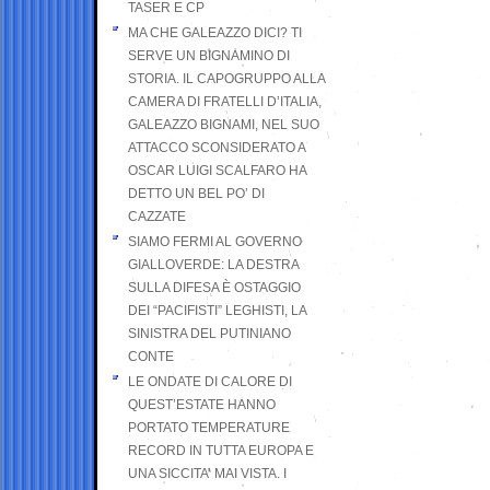
TASER E CP
MA CHE GALEAZZO DICI? TI
SERVE UN BIGNAMINO DI
STORIA. IL CAPOGRUPPO ALLA
CAMERA DI FRATELLI D’ITALIA,
GALEAZZO BIGNAMI, NEL SUO
ATTACCO SCONSIDERATO A
OSCAR LUIGI SCALFARO HA
DETTO UN BEL PO’ DI
CAZZATE
SIAMO FERMI AL GOVERNO
GIALLOVERDE: LA DESTRA
SULLA DIFESA È OSTAGGIO
DEI “PACIFISTI” LEGHISTI, LA
SINISTRA DEL PUTINIANO
CONTE
LE ONDATE DI CALORE DI
QUEST’ESTATE HANNO
PORTATO TEMPERATURE
RECORD IN TUTTA EUROPA E
UNA SICCITA’ MAI VISTA. I