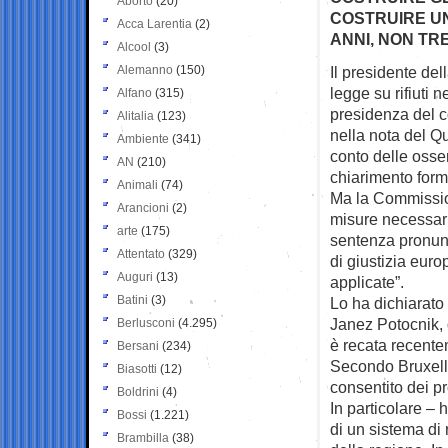
Aborto
(20)
COSTRUIRE U
Acca Larentia
(2)
ANNI, NON TRE
Alcool
(3)
Alemanno
(150)
Il presidente de
legge su rifiuti
ne
Alfano
(315)
presidenza del co
Alitalia
(123)
nella nota del Qu
Ambiente
(341)
conto delle osser
AN
(210)
chiarimento form
Animali
(74)
Ma la Commissio
Arancioni
(2)
misure necessari
arte
(175)
sentenza pronunc
Attentato
(329)
di giustizia eur
Auguri
(13)
applicate”.
Batini
(3)
Lo ha dichiarato
Janez Potocnik, 
Berlusconi
(4.295)
è recata recente
Bersani
(234)
Secondo Bruxelle
Biasotti
(12)
consentito dei pr
Boldrini
(4)
In particolare –
Bossi
(1.221)
di un sistema di
Brambilla
(38)