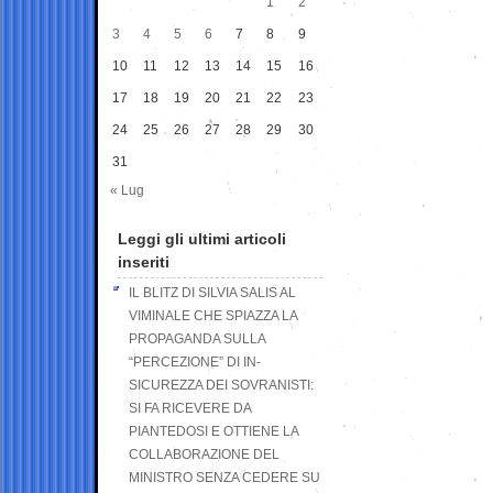
1
2
3
4
5
6
7
8
9
10
11
12
13
14
15
16
17
18
19
20
21
22
23
24
25
26
27
28
29
30
31
« Lug
Leggi gli ultimi articoli
inseriti
IL BLITZ DI SILVIA SALIS AL
VIMINALE CHE SPIAZZA LA
PROPAGANDA SULLA
“PERCEZIONE” DI IN-
SICUREZZA DEI SOVRANISTI:
SI FA RICEVERE DA
PIANTEDOSI E OTTIENE LA
COLLABORAZIONE DEL
MINISTRO SENZA CEDERE SU