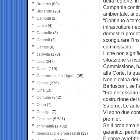
della regione. In
Brunetta
(83)
Campania continu
Burlando
(26)
ambientale, ai qu
Camogli
(2)
“Continuo a teme
canile
(4)
infrastrutture nec
Cappello
(8)
domestici prodot
scongiurare l’ins
Caprotti
(2)
commissario.
Caritas
(6)
Il che non signi
carovita
(170)
situazione si ris
casa
(247)
Commissione, ha
Casini
(119)
alla Corte, la q
Centrodestra in Liguria
(35)
Non è colpa del 
Chiesa
(276)
Berlusconi, se l’
Cina
(10)
“Era necessario 
Comune
(342)
costruzione dei t
Coop
(7)
Salerno. Le autor
Vi sono due contr
Cossiga
(7)
premier.
Costume
(5.581)
Se il problema er
criminalità
(1.402)
garantito, perchè
democratici e progressisti
(19)
E come avrebbero