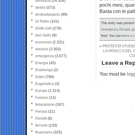
denuncia
(14.528)
pochi mesi, quan
destra
(573)
Basta con le pal
destradipopolo
(99)
Di Pietro
(101)
This entry was posted 
Diritti civili
(276)
emergenza
,
Europa
,
g
don Gallo
(9)
feed. You can
leave a 
economia
(2.331)
«
PROTESTA STUDENT
elezioni
(3.303)
LA PATACCA DEL 
CO
emergenza
(3.077)
Leave a Rep
Energia
(45)
Esselunga
(2)
You must be
log
Esteri
(784)
Eugenetica
(3)
Europa
(1.314)
Fassino
(13)
federalismo
(167)
Ferrara
(21)
Ferretti
(6)
ferrovie
(133)
finanziaria
(325)