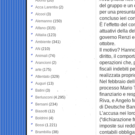
Aborto
(20)
del gruppo e un 
Acca Larentia
(2)
per una presunta 
Alcool
(3)
concluso ieri con
Alemanno
(150)
È l’effetto del c
Alfano
(315)
attuativi della d
Alitalia
(123)
governo Renzi ed 
Ambiente
(341)
ottobre.
AN
(210)
Il motivo? Hanno
diritto, il compo
Animali
(74)
operazioni che, 
Arancioni
(2)
fiscali indebiti 
arte
(175)
realizzata propr
Attentato
(329)
Nel febbraio dell
Auguri
(13)
processo Mario T
Batini
(3)
finanziario e re
Berlusconi
(4.295)
Riva, e Angelo M
Bersani
(234)
di Deutsche Bank 
Biasotti
(12)
L’accusa nei loro
Boldrini
(4)
(“dichiarazione fr
Bossi
(1.221)
imposte sui reddi
contabili obbliga
Brambilla
(38)