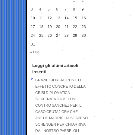
1
2
3
4
5
6
7
8
9
10
11
12
13
14
15
16
17
18
19
20
21
22
23
24
25
26
27
28
29
30
31
« Lug
Leggi gli ultimi articoli
inseriti
GRAZIE GIORGIA! L’UNICO
EFFETTO CONCRETO DELLA
CRISI DIPLOMATICA
SCATENATA DA MELONI
CONTRO SANCHEZ PER IL
CASO CEUTA? ORA CHE
ANCHE MADRID HA SOSPESO
SCHENGEN PER CHI ARRIVA
DAL NOSTRO PAESE, GLI