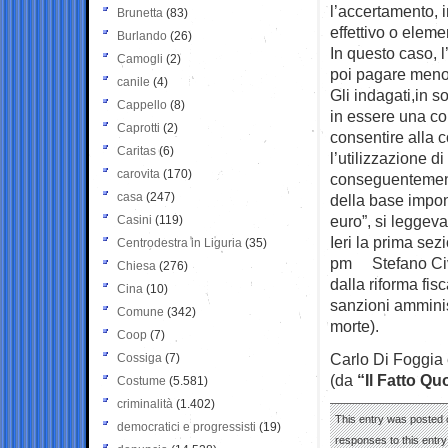
l’accertamento, i
Brunetta
(83)
effettivo o element
Burlando
(26)
In questo caso, l
Camogli
(2)
poi pagare meno
canile
(4)
Gli indagati,in s
Cappello
(8)
in essere una co
Caprotti
(2)
consentire alla 
Caritas
(6)
l’utilizzazione di
carovita
(170)
conseguentemente
casa
(247)
della base imponi
euro”, si leggev
Casini
(119)
Ieri la prima sez
Centrodestra in Liguria
(35)
pm Stefano Civa
Chiesa
(276)
dalla riforma fis
Cina
(10)
sanzioni amminis
Comune
(342)
morte).
Coop
(7)
Carlo Di Foggia 
Cossiga
(7)
(da
“Il Fatto Qu
Costume
(5.581)
criminalità
(1.402)
This entry was posted o
democratici e progressisti
(19)
responses to this entr