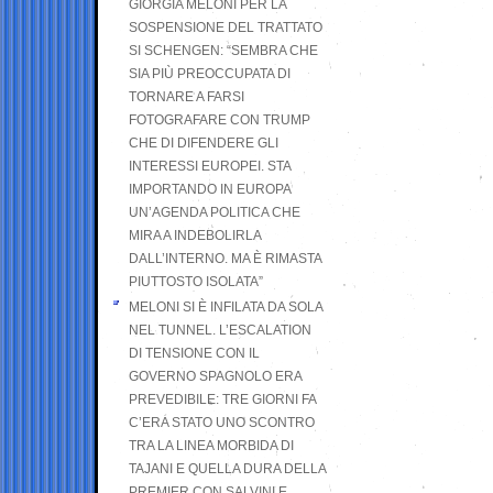
GIORGIA MELONI PER LA
SOSPENSIONE DEL TRATTATO
SI SCHENGEN: “SEMBRA CHE
SIA PIÙ PREOCCUPATA DI
TORNARE A FARSI
FOTOGRAFARE CON TRUMP
CHE DI DIFENDERE GLI
INTERESSI EUROPEI. STA
IMPORTANDO IN EUROPA
UN’AGENDA POLITICA CHE
MIRA A INDEBOLIRLA
DALL’INTERNO. MA È RIMASTA
PIUTTOSTO ISOLATA”
MELONI SI È INFILATA DA SOLA
NEL TUNNEL. L’ESCALATION
DI TENSIONE CON IL
GOVERNO SPAGNOLO ERA
PREVEDIBILE: TRE GIORNI FA
C’ERA STATO UNO SCONTRO
TRA LA LINEA MORBIDA DI
TAJANI E QUELLA DURA DELLA
PREMIER CON SALVINI E