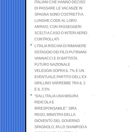
ITALIANI CHE HANNO DECISO
DI PASSARE LE VACANZE IN
SPAGNA SONO COSTRETTI A
LUNGHE CODE AL LORO
ARRIVO, CON PASSEGGERI
SCELTI A CASO O INTERI AEREI
CONTROLLATI
L’ITALIA RISCHIA DI RIMANERE
OSTAGGIO DEI FILO-PUTINIANI
VANNACCI E DI BATTISTA.
FUTURO NAZIONALE
VELEGGIA SOPRA IL 7% E UN
EVENTUALE PARTITO DELL’EX
GRILLINO VARREBBE TRA IL 2
E IL 3.5%
“DALL’ITALIA UNA MISURA
RIDICOLA E
IRRESPONSABILE”: SIRA
REGO, MINISTRA DELLA
GIOVENTÙ DEL GOVERNO
SPAGNOLO, FA LO SHAMPOO A