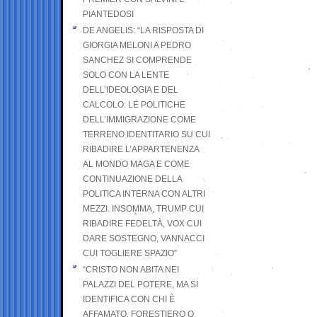
PIANTEDOSI
DE ANGELIS: “LA RISPOSTA DI
GIORGIA MELONI A PEDRO
SANCHEZ SI COMPRENDE
SOLO CON LA LENTE
DELL’IDEOLOGIA E DEL
CALCOLO: LE POLITICHE
DELL’IMMIGRAZIONE COME
TERRENO IDENTITARIO SU CUI
RIBADIRE L’APPARTENENZA
AL MONDO MAGA E COME
CONTINUAZIONE DELLA
POLITICA INTERNA CON ALTRI
MEZZI. INSOMMA, TRUMP CUI
RIBADIRE FEDELTÀ, VOX CUI
DARE SOSTEGNO, VANNACCI
CUI TOGLIERE SPAZIO”
“CRISTO NON ABITA NEI
PALAZZI DEL POTERE, MA SI
IDENTIFICA CON CHI È
AFFAMATO, FORESTIERO O