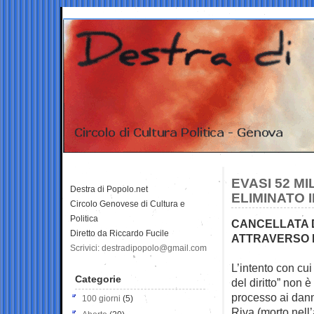
EVASI 52 MI
Destra di Popolo.net
ELIMINATO 
Circolo Genovese di Cultura e
Politica
CANCELLATA D
Diretto da Riccardo Fucile
ATTRAVERSO L
Scrivici: destradipopolo@gmail.com
L’intento con cui
Categorie
del diritto” non
è
processo ai danni
100 giorni
(5)
Riva (morto nell