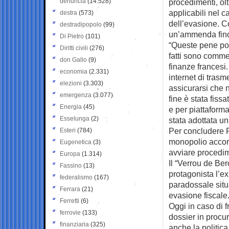
denuncia
(14.528)
procedimenti, ol
applicabili nel ca
destra
(573)
dell’evasione. Co
destradipopolo
(99)
un’ammenda fino 
Di Pietro
(101)
“Queste pene poss
Diritti civili
(276)
fatti sono commes
don Gallo
(9)
finanze francesi. 
economia
(2.331)
internet di trasmet
elezioni
(3.303)
assicurarsi che n
emergenza
(3.077)
fine è stata fiss
Energia
(45)
e per piattaforma
Esselunga
(2)
stata adottata una
Per concludere Pa
Esteri
(784)
monopolio accorda
Eugenetica
(3)
avviare procedime
Europa
(1.314)
Il “Verrou de Ber
Fassino
(13)
protagonista l’ex
federalismo
(167)
paradossale situ
Ferrara
(21)
evasione fiscale
Ferretti
(6)
Oggi in caso di f
ferrovie
(133)
dossier in procu
finanziaria
(325)
anche la politica