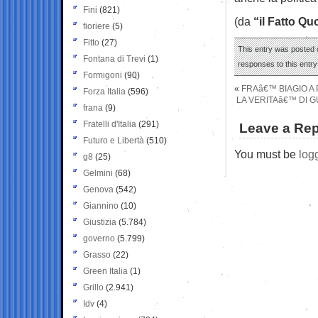
Fini
(821)
(da
“il Fatto Qu
fioriere
(5)
Fitto
(27)
This entry was posted 
Fontana di Trevi
(1)
responses to this entr
Formigoni
(90)
«
FRAâ€™ BIAGIO A 
Forza Italia
(596)
LA VERITAâ€™ DI G
frana
(9)
Fratelli d'Italia
(291)
Leave a Rep
Futuro e Libertà
(510)
You must be
log
g8
(25)
Gelmini
(68)
Genova
(542)
Giannino
(10)
Giustizia
(5.784)
governo
(5.799)
Grasso
(22)
Green Italia
(1)
Grillo
(2.941)
Idv
(4)