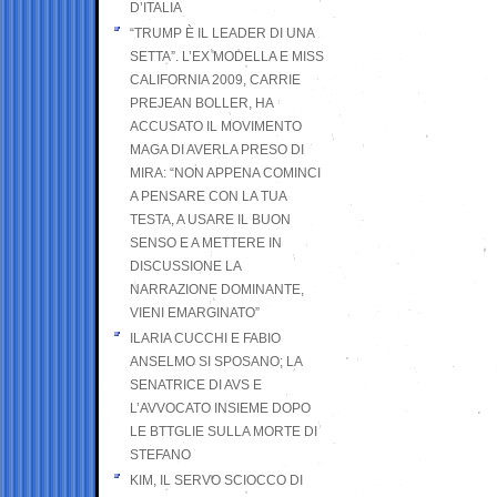
D’ITALIA
“TRUMP È IL LEADER DI UNA
SETTA”. L’EX MODELLA E MISS
CALIFORNIA 2009, CARRIE
PREJEAN BOLLER, HA
ACCUSATO IL MOVIMENTO
MAGA DI AVERLA PRESO DI
MIRA: “NON APPENA COMINCI
A PENSARE CON LA TUA
TESTA, A USARE IL BUON
SENSO E A METTERE IN
DISCUSSIONE LA
NARRAZIONE DOMINANTE,
VIENI EMARGINATO”
ILARIA CUCCHI E FABIO
ANSELMO SI SPOSANO; LA
SENATRICE DI AVS E
L’AVVOCATO INSIEME DOPO
LE BTTGLIE SULLA MORTE DI
STEFANO
KIM, IL SERVO SCIOCCO DI