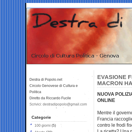
EVASIONE F
Destra di Popolo.net
MACRON HA
Circolo Genovese di Cultura e
Politica
NUOVA POLIZIA
Diretto da Riccardo Fucile
ONLINE
Scrivici: destradipopolo@gmail.com
Mentre il governo
Categorie
Francia raccogli
contro le frodi fi
100 giorni
(5)
La ricetta? Una n