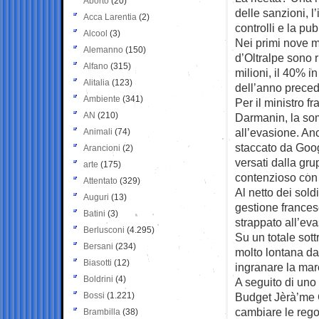
Aborto
(20)
delle sanzioni, l’
Acca Larentia
(2)
controlli e la p
Alcool
(3)
Nei primi nove m
Alemanno
(150)
d’Oltralpe sono r
Alfano
(315)
milioni, il 40% i
Alitalia
(123)
dell’anno preced
Ambiente
(341)
Per il ministro f
AN
(210)
Darmanin, la som
all’evasione. An
Animali
(74)
staccato da Googl
Arancioni
(2)
versati dalla g
arte
(175)
contenzioso con 
Attentato
(329)
Al netto dei sold
Auguri
(13)
gestione francese
Batini
(3)
strappato all’eva
Berlusconi
(4.295)
Su un totale sottr
Bersani
(234)
molto lontana da 
Biasotti
(12)
ingranare la mar
Boldrini
(4)
A seguito di uno 
Bossi
(1.221)
Budget Jèrà’me C
cambiare le reg
Brambilla
(38)