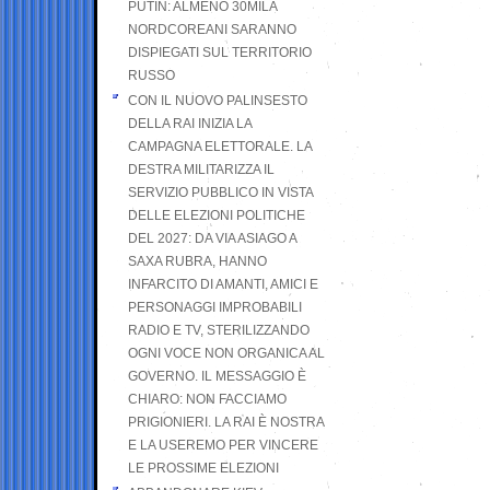
PUTIN: ALMENO 30MILA
NORDCOREANI SARANNO
DISPIEGATI SUL TERRITORIO
RUSSO
CON IL NUOVO PALINSESTO
DELLA RAI INIZIA LA
CAMPAGNA ELETTORALE. LA
DESTRA MILITARIZZA IL
SERVIZIO PUBBLICO IN VISTA
DELLE ELEZIONI POLITICHE
DEL 2027: DA VIA ASIAGO A
SAXA RUBRA, HANNO
INFARCITO DI AMANTI, AMICI E
PERSONAGGI IMPROBABILI
RADIO E TV, STERILIZZANDO
OGNI VOCE NON ORGANICA AL
GOVERNO. IL MESSAGGIO È
CHIARO: NON FACCIAMO
PRIGIONIERI. LA RAI È NOSTRA
E LA USEREMO PER VINCERE
LE PROSSIME ELEZIONI