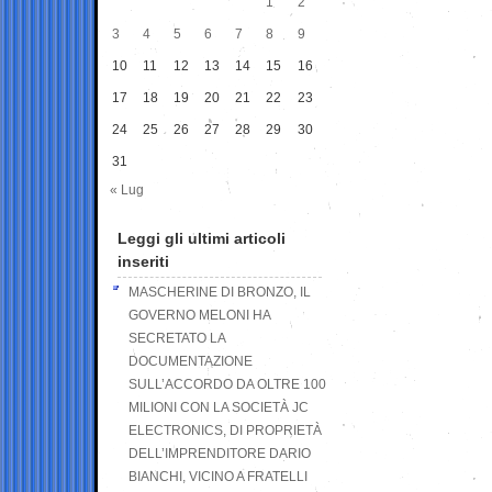
1
2
3
4
5
6
7
8
9
10
11
12
13
14
15
16
17
18
19
20
21
22
23
24
25
26
27
28
29
30
31
« Lug
Leggi gli ultimi articoli
inseriti
MASCHERINE DI BRONZO, IL
GOVERNO MELONI HA
SECRETATO LA
DOCUMENTAZIONE
SULL’ACCORDO DA OLTRE 100
MILIONI CON LA SOCIETÀ JC
ELECTRONICS, DI PROPRIETÀ
DELL’IMPRENDITORE DARIO
BIANCHI, VICINO A FRATELLI