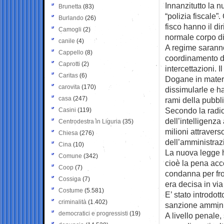
Innanzitutto la n
Brunetta
(83)
“polizia fiscale”
Burlando
(26)
fisco hanno il di
Camogli
(2)
normale corpo di
canile
(4)
A regime saranno
Cappello
(8)
coordinamento di
Caprotti
(2)
intercettazioni. I
Caritas
(6)
Dogane in materia
carovita
(170)
dissimularle e ha
casa
(247)
rami della pubbl
Secondo la radio
Casini
(119)
dell’intelligenza
Centrodestra in Liguria
(35)
milioni attravers
Chiesa
(276)
dell’amministraz
Cina
(10)
La nuova legge h
Comune
(342)
cioè la pena acc
Coop
(7)
condanna per fro
Cossiga
(7)
era decisa in via
Costume
(5.581)
E’ stato introdot
criminalità
(1.402)
sanzione amminist
democratici e progressisti
(19)
A livello penale,