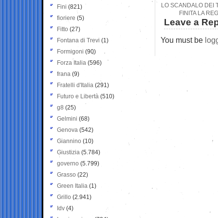
LO SCANDALO DEI T
Fini
(821)
FINITA LA RE
fioriere
(5)
Leave a Rep
Fitto
(27)
You must be
log
Fontana di Trevi
(1)
Formigoni
(90)
Forza Italia
(596)
frana
(9)
Fratelli d'Italia
(291)
Futuro e Libertà
(510)
g8
(25)
Gelmini
(68)
Genova
(542)
Giannino
(10)
Giustizia
(5.784)
governo
(5.799)
Grasso
(22)
Green Italia
(1)
Grillo
(2.941)
Idv
(4)