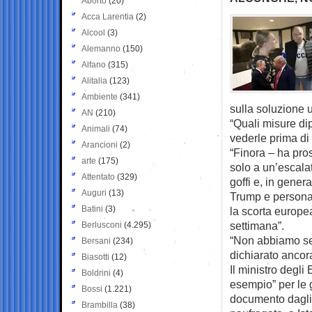
Aborto
(20)
Acca Larentia
(2)
Alcool
(3)
Alemanno
(150)
Alfano
(315)
Alitalia
(123)
Ambiente
(341)
sulla soluzione u
AN
(210)
“Quali misure di
Animali
(74)
vederle prima di
Arancioni
(2)
“Finora – ha pro
arte
(175)
solo a un’escalat
Attentato
(329)
goffi e, in gener
Auguri
(13)
Trump e persona
Batini
(3)
la scorta europe
settimana”.
Berlusconi
(4.295)
“Non abbiamo sen
Bersani
(234)
dichiarato ancora
Biasotti
(12)
Il ministro degli
Boldrini
(4)
esempio” per le 
Bossi
(1.221)
documento dagli s
Brambilla
(38)