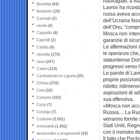
naufragate, a Ist
Brunetta
(83)
Lavrov ha ricord
Burlando
(26)
russa aveva accet
Camogli
(2)
dell’Ucraina fos
canile
(4)
dell’Onu, “compr
Cappello
(8)
Mosca non intend
garanzie di sicur
Caprotti
(2)
Le affermazioni 
Caritas
(6)
le speranze che, 
carovita
(170)
statunitense Don
casa
(247)
progressi verso l
Casini
(119)
Le parole di Lav
Centrodestra in Liguria
(35)
proprie posizioni
Chiesa
(276)
ridotto; ridimen
Cina
(10)
aspirazioni di a
Comune
(342)
sua offensiva.
Coop
(7)
«Mosca non accet
Russia… La Russi
Cossiga
(7)
verranno fornite
Costume
(5.581)
Stati Uniti, Reg
criminalità
(1.402)
con il ministro d
democratici e progressisti
(19)
Il fatto che Pec