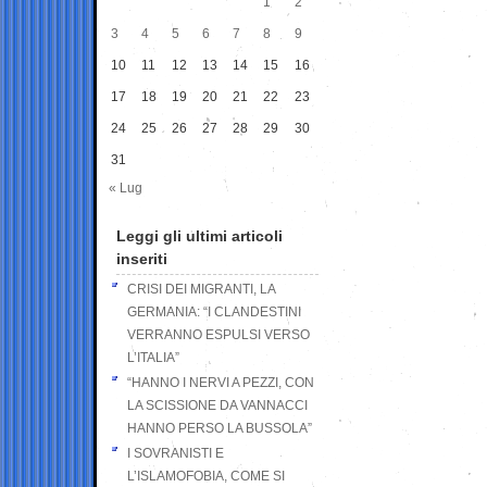
1
2
3
4
5
6
7
8
9
10
11
12
13
14
15
16
17
18
19
20
21
22
23
24
25
26
27
28
29
30
31
« Lug
Leggi gli ultimi articoli
inseriti
CRISI DEI MIGRANTI, LA
GERMANIA: “I CLANDESTINI
VERRANNO ESPULSI VERSO
L’ITALIA”
“HANNO I NERVI A PEZZI, CON
LA SCISSIONE DA VANNACCI
HANNO PERSO LA BUSSOLA”
I SOVRANISTI E
L’ISLAMOFOBIA, COME SI