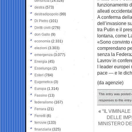
denuncia
(14.528)
funzionamento de
destra
(573)
alleati occidental
destradipopolo
(99)
A conferma della
Di Pietro
(101)
dell’invasione su
Diritti civili
(276)
tra Putin e il p
don Gallo
(9)
lontana, come La
economia
(2.331)
«Sono convinto c
comprendano perf
elezioni
(3.303)
senza la Federaz
emergenza
(3.077)
Lavrov in confe
Energia
(45)
I leader europei
Esselunga
(2)
pace — e le dich
Esteri
(784)
Eugenetica
(3)
(da agenzie)
Europa
(1.314)
This entry was posted o
Fassino
(13)
responses to this entr
federalismo
(167)
Ferrara
(21)
«
“IL VIMINAL
Ferretti
(6)
DELLE IMP
ferrovie
(133)
MINISTERO DE
finanziaria
(325)