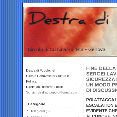
FINE DELLA
Destra di Popolo.net
SERGEI LAV
Circolo Genovese di Cultura e
SICUREZZA 
Politica
UN MODO PE
Diretto da Riccardo Fucile
DI DISCUSS
Scrivici: destradipopolo@gmail.com
POI ATTACCA 
Categorie
ESCALATION E
EVIDENTE CHE
100 giorni
(5)
ALCUNCHÉ, NO