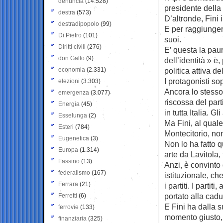
denuncia
(14.528)
presidente dell
destra
(573)
D’altronde, Fini
destradipopolo
(99)
E per raggiungerl
Di Pietro
(101)
suoi.
Diritti civili
(276)
E’ questa la paur
don Gallo
(9)
dell’identità » e
economia
(2.331)
politica attiva de
I protagonisti sop
elezioni
(3.303)
Ancora lo stesso
emergenza
(3.077)
riscossa del par
Energia
(45)
in tutta Italia. G
Esselunga
(2)
Ma Fini, al qual
Esteri
(784)
Montecitorio, no
Eugenetica
(3)
Non lo ha fatto q
Europa
(1.314)
arte da Lavitola,
Fassino
(13)
Anzi, è convinto 
federalismo
(167)
istituzionale, ch
Ferrara
(21)
i partiti. I part
portato alla cadu
Ferretti
(6)
E Fini ha dalla su
ferrovie
(133)
momento giusto, 
finanziaria
(325)