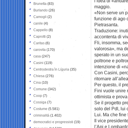
l’idea di «andare
Brunetta
(83)
maggio.
Burlando
(26)
«Non serve un par
Camogli
(2)
funzione di ago 
canile
(4)
Pietrasanta.
Cappello
(8)
Traduzione: inutil
accontenta di vi
Caprotti
(2)
Fli, insomma, se
Caritas
(6)
valorosa», ma de
carovita
(170)
sperato in un suo
casa
(247)
poltrone e poltr
Casini
(119)
intenzione di «n
Centrodestra in Liguria
(35)
Con Casini, per
Chiesa
(276)
ritornare all’alle
Cina
(10)
Per questo, il p
Comune
(342)
Fini vuole unire 
Coop
(7)
ottimista e prov
Se il progetto pre
Cossiga
(7)
solo del Pdl, lui 
Costume
(5.581)
Lui. Ma che fine 
criminalità
(1.402)
Il vice president
democratici e progressisti
(19)
l’Api e Lombardo