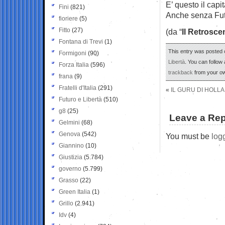
E’ questo il capi
Fini
(821)
Anche senza Futu
fioriere
(5)
Fitto
(27)
(da “
Il Retrosce
Fontana di Trevi
(1)
This entry was posted o
Formigoni
(90)
Libertà
. You can follow
Forza Italia
(596)
trackback
from your ow
frana
(9)
Fratelli d'Italia
(291)
«
IL GURU DI HOLLAN
Futuro e Libertà
(510)
g8
(25)
Leave a Rep
Gelmini
(68)
Genova
(542)
You must be
log
Giannino
(10)
Giustizia
(5.784)
governo
(5.799)
Grasso
(22)
Green Italia
(1)
Grillo
(2.941)
Idv
(4)