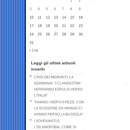
1
2
3
4
5
6
7
8
9
10
11
12
13
14
15
16
17
18
19
20
21
22
23
24
25
26
27
28
29
30
31
« Lug
Leggi gli ultimi articoli
inseriti
CRISI DEI MIGRANTI, LA
GERMANIA: “I CLANDESTINI
VERRANNO ESPULSI VERSO
L’ITALIA”
“HANNO I NERVI A PEZZI, CON
LA SCISSIONE DA VANNACCI
HANNO PERSO LA BUSSOLA”
I SOVRANISTI E
L’ISLAMOFOBIA, COME SI