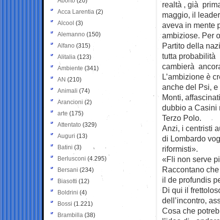
Aborto
(20)
realtà , già prim
Acca Larentia
(2)
maggio, il leade
Alcool
(3)
aveva in mente p
Alemanno
(150)
ambiziose. Per o
Partito della na
Alfano
(315)
tutta probabilità
Alitalia
(123)
cambierà ancor
Ambiente
(341)
L’ambizione è cr
AN
(210)
anche del Psi, e g
Animali
(74)
Monti, affascinat
Arancioni
(2)
dubbio a Casini 
arte
(175)
Terzo Polo.
Attentato
(329)
Anzi, i centristi
Auguri
(13)
di Lombardo vogl
Batini
(3)
riformisti».
«Fli non serve p
Berlusconi
(4.295)
Raccontano che F
Bersani
(234)
il de profundis p
Biasotti
(12)
Di qui il frettolo
Boldrini
(4)
dell’incontro, as
Bossi
(1.221)
Cosa che potrebbe
Brambilla
(38)