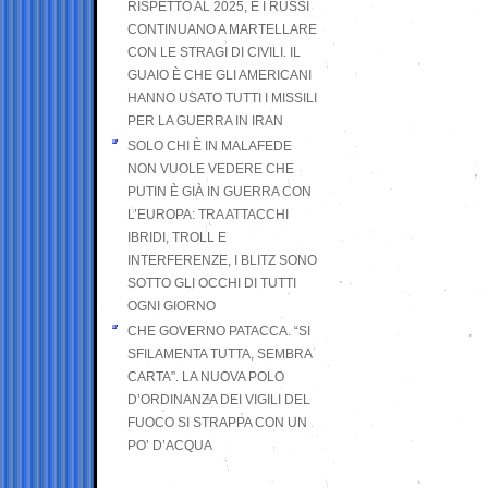
RISPETTO AL 2025, E I RUSSI
CONTINUANO A MARTELLARE
CON LE STRAGI DI CIVILI. IL
GUAIO È CHE GLI AMERICANI
HANNO USATO TUTTI I MISSILI
PER LA GUERRA IN IRAN
SOLO CHI È IN MALAFEDE
NON VUOLE VEDERE CHE
PUTIN È GIÀ IN GUERRA CON
L’EUROPA: TRA ATTACCHI
IBRIDI, TROLL E
INTERFERENZE, I BLITZ SONO
SOTTO GLI OCCHI DI TUTTI
OGNI GIORNO
CHE GOVERNO PATACCA. “SI
SFILAMENTA TUTTA, SEMBRA
CARTA”. LA NUOVA POLO
D’ORDINANZA DEI VIGILI DEL
FUOCO SI STRAPPA CON UN
PO’ D’ACQUA