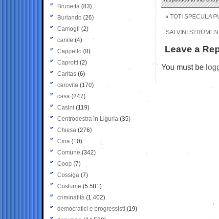
Brunetta
(83)
«
TOTI SPECULA P
Burlando
(26)
Camogli
(2)
SALVINI STRUMEN
canile
(4)
Leave a Rep
Cappello
(8)
Caprotti
(2)
You must be
log
Caritas
(6)
carovita
(170)
casa
(247)
Casini
(119)
Centrodestra in Liguria
(35)
Chiesa
(276)
Cina
(10)
Comune
(342)
Coop
(7)
Cossiga
(7)
Costume
(5.581)
criminalità
(1.402)
democratici e progressisti
(19)