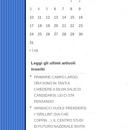
1
2
3
4
5
6
7
8
9
10
11
12
13
14
15
16
17
18
19
20
21
22
23
24
25
26
27
28
29
30
31
« Lug
Leggi gli ultimi articoli
inseriti
PRIMARIE CAMPO LARGO,
ORA SONO IN TANTI A
CHIEDERE A SILVIA SALIS DI
CANDIDARSI: LEI CI STA
PENSANDO
VANNACCI VUOLE PRENDERSI
I “GRILLINI” (SAI CHE
COPPIA…). IL CENTRO STUDI
DI FUTURO NAZIONALE INVITA