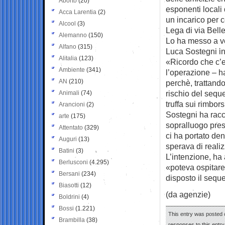
Aborto
(20)
esponenti locali 
Acca Larentia
(2)
un incarico per 
Alcool
(3)
Lega di via Belle
Alemanno
(150)
Lo ha messo a v
Alfano
(315)
Luca Sostegni in 
Alitalia
(123)
«Ricordo che c’e
Ambiente
(341)
l’operazione – h
AN
(210)
perchè, trattando
rischio del seque
Animali
(74)
truffa sui rimbors
Arancioni
(2)
Sostegni ha racco
arte
(175)
sopralluogo pres
Attentato
(329)
ci ha portato den
Auguri
(13)
sperava di reali
Batini
(3)
L’intenzione, ha
Berlusconi
(4.295)
«poteva ospitare
Bersani
(234)
disposto il seque
Biasotti
(12)
(da agenzie)
Boldrini
(4)
Bossi
(1.221)
This entry was posted o
Brambilla
(38)
responses to this entr