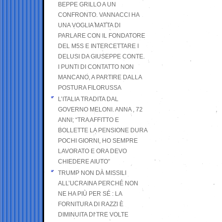
BEPPE GRILLO A UN
CONFRONTO. VANNACCI HA
UNA VOGLIA MATTA DI
PARLARE CON IL FONDATORE
DEL M5S E INTERCETTARE I
DELUSI DA GIUSEPPE CONTE.
I PUNTI DI CONTATTO NON
MANCANO, A PARTIRE DALLA
POSTURA FILORUSSA
L’ITALIA TRADITA DAL
GOVERNO MELONI. ANNA , 72
ANNI; “TRA AFFITTO E
BOLLETTE LA PENSIONE DURA
POCHI GIORNI, HO SEMPRE
LAVORATO E ORA DEVO
CHIEDERE AIUTO”
TRUMP NON DÀ MISSILI
ALL’UCRAINA PERCHÉ NON
NE HA PIÙ PER SÉ : LA
FORNITURA DI RAZZI È
DIMINUITA DI TRE VOLTE