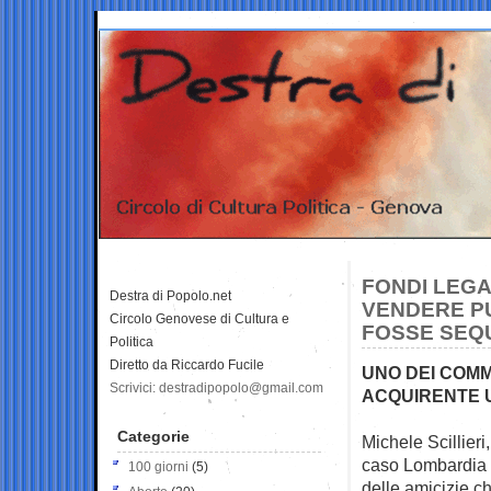
FONDI LEGA
Destra di Popolo.net
VENDERE PU
Circolo Genovese di Cultura e
FOSSE SEQ
Politica
Diretto da Riccardo Fucile
UNO DEI COMM
Scrivici: destradipopolo@gmail.com
ACQUIRENTE 
Categorie
Michele Scillieri
caso Lombardia
100 giorni
(5)
delle amicizie c