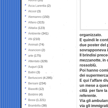
Aborto
(20)
Acca Larentia
(2)
Alcool
(3)
Alemanno
(150)
Alfano
(315)
Alitalia
(123)
Ambiente
(341)
organizzato.
AN
(210)
E quindi le cont
due poster del p
Animali
(74)
sovrapponeva il
Arancioni
(2)
Il brindisi prece
arte
(175)
mezzanotte, in 
Attentato
(329)
rossoblù.
Auguri
(13)
Poi hanno cominc
Batini
(3)
dei supermercati
Berlusconi
(4.295)
E qui l’affare 
Bersani
(234)
un mese a quest
Biasotti
(12)
città per fare l
Boldrini
(4)
referente.
Bossi
(1.221)
Via gli ambulan
via gli immigra
Brambilla
(38)