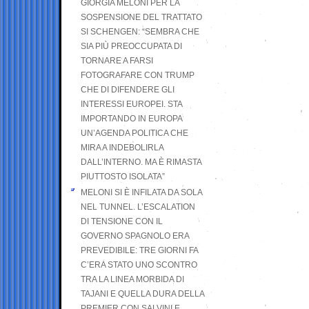
GIORGIA MELONI PER LA
SOSPENSIONE DEL TRATTATO
SI SCHENGEN: “SEMBRA CHE
SIA PIÙ PREOCCUPATA DI
TORNARE A FARSI
FOTOGRAFARE CON TRUMP
CHE DI DIFENDERE GLI
INTERESSI EUROPEI. STA
IMPORTANDO IN EUROPA
UN’AGENDA POLITICA CHE
MIRA A INDEBOLIRLA
DALL’INTERNO. MA È RIMASTA
PIUTTOSTO ISOLATA”
MELONI SI È INFILATA DA SOLA
NEL TUNNEL. L’ESCALATION
DI TENSIONE CON IL
GOVERNO SPAGNOLO ERA
PREVEDIBILE: TRE GIORNI FA
C’ERA STATO UNO SCONTRO
TRA LA LINEA MORBIDA DI
TAJANI E QUELLA DURA DELLA
PREMIER CON SALVINI E