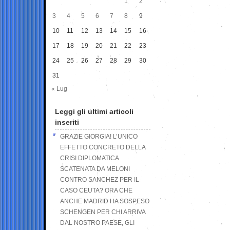
1
2
3
4
5
6
7
8
9
10
11
12
13
14
15
16
17
18
19
20
21
22
23
24
25
26
27
28
29
30
31
« Lug
Leggi gli ultimi articoli
inseriti
GRAZIE GIORGIA! L’UNICO
EFFETTO CONCRETO DELLA
CRISI DIPLOMATICA
SCATENATA DA MELONI
CONTRO SANCHEZ PER IL
CASO CEUTA? ORA CHE
ANCHE MADRID HA SOSPESO
SCHENGEN PER CHI ARRIVA
DAL NOSTRO PAESE, GLI