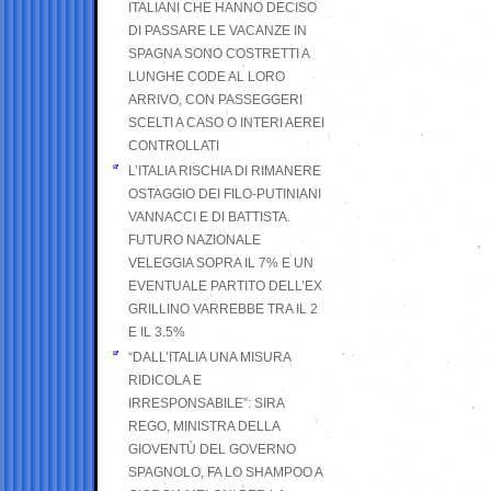
ITALIANI CHE HANNO DECISO
DI PASSARE LE VACANZE IN
SPAGNA SONO COSTRETTI A
LUNGHE CODE AL LORO
ARRIVO, CON PASSEGGERI
SCELTI A CASO O INTERI AEREI
CONTROLLATI
L’ITALIA RISCHIA DI RIMANERE
OSTAGGIO DEI FILO-PUTINIANI
VANNACCI E DI BATTISTA.
FUTURO NAZIONALE
VELEGGIA SOPRA IL 7% E UN
EVENTUALE PARTITO DELL’EX
GRILLINO VARREBBE TRA IL 2
E IL 3.5%
“DALL’ITALIA UNA MISURA
RIDICOLA E
IRRESPONSABILE”: SIRA
REGO, MINISTRA DELLA
GIOVENTÙ DEL GOVERNO
SPAGNOLO, FA LO SHAMPOO A