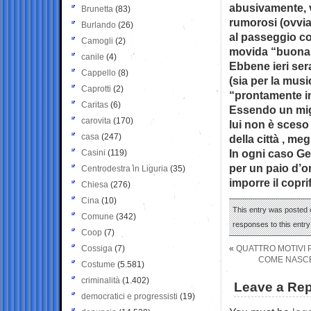
abusivamente, vi
Brunetta
(83)
rumorosi (ovviam
Burlando
(26)
al passeggio con
Camogli
(2)
movida “buona e
canile
(4)
Ebbene ieri ser
Cappello
(8)
(sia per la musi
Caprotti
(2)
“prontamente in
Caritas
(6)
Essendo un miglia
carovita
(170)
lui non è sceso 
casa
(247)
della città , me
In ogni caso Ge
Casini
(119)
per un paio d’
Centrodestra in Liguria
(35)
imporre il copri
Chiesa
(276)
Cina
(10)
This entry was posted o
Comune
(342)
responses to this entr
Coop
(7)
Cossiga
(7)
«
QUATTRO MOTIVI P
COME NASCE 
Costume
(5.581)
criminalità
(1.402)
Leave a Rep
democratici e progressisti
(19)