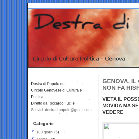
GENOVA, I
Destra di Popolo.net
NON FA RIS
Circolo Genovese di Cultura e
Politica
VIETA IL POSS
Diretto da Riccardo Fucile
MOVIDA MA SE 
Scrivici: destradipopolo@gmail.com
VEDERE
Categorie
100 giorni
(5)