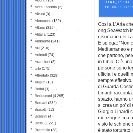
Aborto
(20)
Acca Larentia
(2)
Alcool
(3)
Alemanno
(150)
Così a L’Aria che
Alfano
(315)
ong SeaWatch in I
Alitalia
(123)
disumane nei cam
Ambiente
(341)
E spiega: “Non c
AN
(210)
Mediterraneo e 
che partono, per
Animali
(74)
in Libia. C’è una
Arancioni
(2)
persone sono tenu
arte
(175)
ufficiali e quelli
Attentato
(329)
sempre effettivo
Auguri
(13)
di Guarda Costie
Batini
(3)
Linardi racconta:
Berlusconi
(4.295)
spazio, hanno un
Bersani
(234)
si crea un po’ di
Biasotti
(12)
Giorgia Linardi 
Boldrini
(4)
menzogne, ma no
Bossi
(1.221)
visto le schiene
è stato torturato
Brambilla
(38)