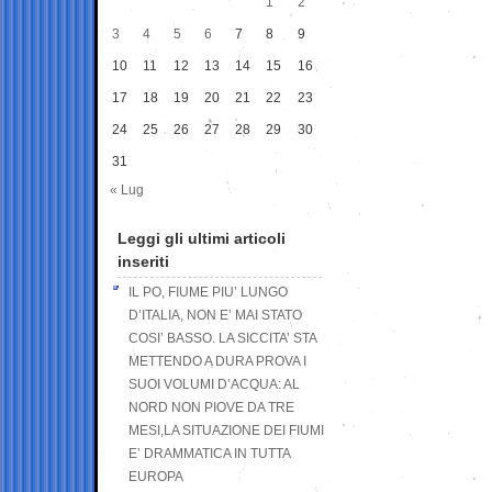
1
2
3
4
5
6
7
8
9
10
11
12
13
14
15
16
17
18
19
20
21
22
23
24
25
26
27
28
29
30
31
« Lug
Leggi gli ultimi articoli
inseriti
IL PO, FIUME PIU’ LUNGO
D’ITALIA, NON E’ MAI STATO
COSI’ BASSO. LA SICCITA’ STA
METTENDO A DURA PROVA I
SUOI VOLUMI D’ACQUA: AL
NORD NON PIOVE DA TRE
MESI,LA SITUAZIONE DEI FIUMI
E’ DRAMMATICA IN TUTTA
EUROPA