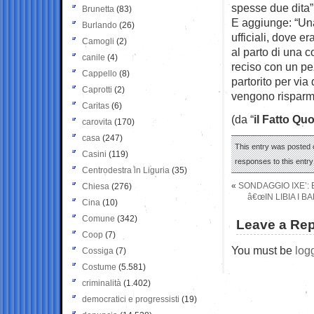
spesse due dita”
Brunetta
(83)
E aggiunge: “Una
Burlando
(26)
ufficiali, dove e
Camogli
(2)
al parto di una 
canile
(4)
reciso con un pe
Cappello
(8)
partorito per vi
Caprotti
(2)
vengono risparmi
Caritas
(6)
(da “
il Fatto Qu
carovita
(170)
casa
(247)
This entry was posted o
Casini
(119)
responses to this entr
Centrodestra in Liguria
(35)
«
SONDAGGIO IXE’: 
Chiesa
(276)
â€œIN LIBIA I 
Cina
(10)
Comune
(342)
Leave a Rep
Coop
(7)
You must be
log
Cossiga
(7)
Costume
(5.581)
criminalità
(1.402)
democratici e progressisti
(19)