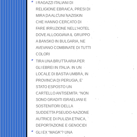
I RAGAZZI ITALIANI DI
RELIGIONE EBRAICA, PRESI DI
MIRA DA ALCUNI NAZISKIN
CHE HANNO CERCATO DI
FARE IRRUZIONE NELL’HOTEL
DOVE ALLOGGIAVA IL GRUPPO
A BANSKO IN BULGARIA, NE
AVEVANO COMBINATE DI TUTTI
COLORI
TIRA UNA BRUTTA ARIA PER
GLI EBREI IN ITALIA. IN UN
LOCALE DI BASTIA UMBRA, IN
PROVINCIA DI PERUGIA, E’
STATO ESPOSTO UN
CARTELLO ANTISEMITA: “NON
SONO GRADITI ISRAELIANI E
SOSTENITORI DELLA
SUDDETTA PSEUDO-NAZIONE
AUTRICE DI PULIZIA ETNICA,
DEPORTAZIONE E GENOCIDI
GLI EX “MAGA”? UNA