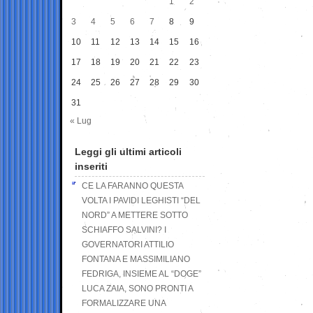
1
2
3
4
5
6
7
8
9
10
11
12
13
14
15
16
17
18
19
20
21
22
23
24
25
26
27
28
29
30
31
« Lug
Leggi gli ultimi articoli
inseriti
CE LA FARANNO QUESTA
VOLTA I PAVIDI LEGHISTI “DEL
NORD” A METTERE SOTTO
SCHIAFFO SALVINI? I
GOVERNATORI ATTILIO
FONTANA E MASSIMILIANO
FEDRIGA, INSIEME AL “DOGE”
LUCA ZAIA, SONO PRONTI A
FORMALIZZARE UNA