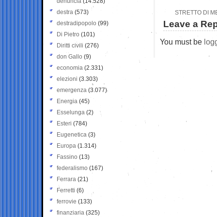
denuncia
(14.528)
destra
(573)
STRETTO DI ME
Leave a Rep
destradipopolo
(99)
Di Pietro
(101)
You must be
log
Diritti civili
(276)
don Gallo
(9)
economia
(2.331)
elezioni
(3.303)
emergenza
(3.077)
Energia
(45)
Esselunga
(2)
Esteri
(784)
Eugenetica
(3)
Europa
(1.314)
Fassino
(13)
federalismo
(167)
Ferrara
(21)
Ferretti
(6)
ferrovie
(133)
finanziaria
(325)