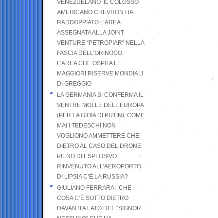
VENEZUELANO .IL COLOSSO
AMERICANO CHEVRON HA
RADDOPPIATO L’AREA
ASSEGNATA ALLA JOINT
VENTURE “PETROPIAR” NELLA
FASCIA DELL’ORINOCO,
L’AREA CHE OSPITA LE
MAGGIORI RISERVE MONDIALI
DI GREGGIO
LA GERMANIA SI CONFERMA IL
VENTRE MOLLE DELL’EUROPA
(PER LA GIOIA DI PUTIN). COME
MAI I TEDESCHI NON
VOGLIONO AMMETTERE CHE
DIETRO AL CASO DEL DRONE
PIENO DI ESPLOSIVO
RINVENUTO ALL’AEROPORTO
DI LIPSIA C’È LA RUSSIA?
GIULIANO FERRARA: ’CHE
COSA C’È SOTTO DIETRO
DAVANTI A LATO DEL “SIGNOR