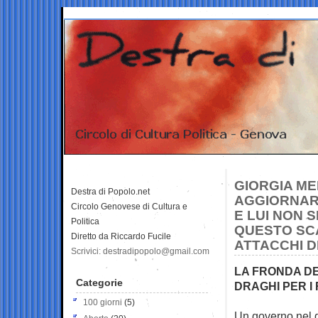
GIORGIA ME
Destra di Popolo.net
AGGIORNARL
Circolo Genovese di Cultura e
E LUI NON 
Politica
QUESTO SCA
Diretto da Riccardo Fucile
ATTACCHI DE
Scrivici: destradipopolo@gmail.com
LA FRONDA DE
Categorie
DRAGHI PER I
100 giorni
(5)
Un governo nel 