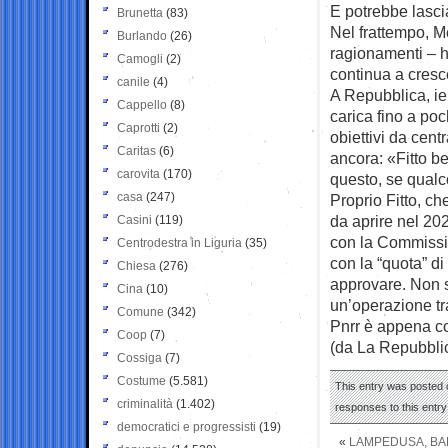
E potrebbe lasci
Brunetta
(83)
Nel frattempo, M
Burlando
(26)
ragionamenti – ho
Camogli
(2)
continua a cresc
canile
(4)
A Repubblica, ier
Cappello
(8)
carica fino a poc
Caprotti
(2)
obiettivi da cent
Caritas
(6)
ancora: «Fitto be
carovita
(170)
questo, se qualc
casa
(247)
Proprio Fitto, ch
da aprire nel 20
Casini
(119)
con la Commissio
Centrodestra in Liguria
(35)
con la “quota” di
Chiesa
(276)
approvare. Non s
Cina
(10)
un’operazione tr
Comune
(342)
Pnrr è appena c
Coop
(7)
(da La Repubbli
Cossiga
(7)
Costume
(5.581)
This entry was posted o
criminalità
(1.402)
responses to this entr
democratici e progressisti
(19)
«
LAMPEDUSA, BAR