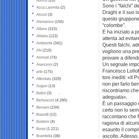
Aborto
(20)
Sono i “falchi” d
Acca Larentia
(2)
Draghi e il suo l
Alcool
(3)
questo gruppone 
Alemanno
(150)
“colombe”.
Alfano
(315)
E ha iniziato a 
Alitalia
(123)
attenta ad evitar
Ambiente
(341)
Questi falchi, a
AN
(210)
vogliono una pre
provare a difend
Animali
(74)
Un segnale impor
Arancioni
(2)
Francesco Lollobr
arte
(175)
toni inediti: «Il 
Attentato
(329)
non per farlo ben
Auguri
(13)
riscontriamo che 
Batini
(3)
adeguata».
Berlusconi
(4.295)
È un passaggio c
Bersani
(234)
certo non lo semp
Biasotti
(12)
raccontano che M
Boldrini
(4)
ragiona di alcun
Bossi
(1.221)
esaurito il compi
ascolto. Adesso, 
Brambilla
(38)