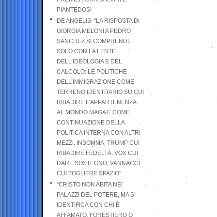
PIANTEDOSI
DE ANGELIS: “LA RISPOSTA DI
GIORGIA MELONI A PEDRO
SANCHEZ SI COMPRENDE
SOLO CON LA LENTE
DELL’IDEOLOGIA E DEL
CALCOLO: LE POLITICHE
DELL’IMMIGRAZIONE COME
TERRENO IDENTITARIO SU CUI
RIBADIRE L’APPARTENENZA
AL MONDO MAGA E COME
CONTINUAZIONE DELLA
POLITICA INTERNA CON ALTRI
MEZZI. INSOMMA, TRUMP CUI
RIBADIRE FEDELTÀ, VOX CUI
DARE SOSTEGNO, VANNACCI
CUI TOGLIERE SPAZIO”
“CRISTO NON ABITA NEI
PALAZZI DEL POTERE, MA SI
IDENTIFICA CON CHI È
AFFAMATO, FORESTIERO O