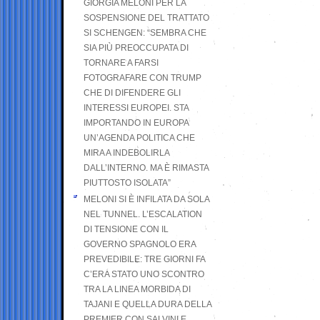
GIORGIA MELONI PER LA
SOSPENSIONE DEL TRATTATO
SI SCHENGEN: “SEMBRA CHE
SIA PIÙ PREOCCUPATA DI
TORNARE A FARSI
FOTOGRAFARE CON TRUMP
CHE DI DIFENDERE GLI
INTERESSI EUROPEI. STA
IMPORTANDO IN EUROPA
UN’AGENDA POLITICA CHE
MIRA A INDEBOLIRLA
DALL’INTERNO. MA È RIMASTA
PIUTTOSTO ISOLATA”
MELONI SI È INFILATA DA SOLA
NEL TUNNEL. L’ESCALATION
DI TENSIONE CON IL
GOVERNO SPAGNOLO ERA
PREVEDIBILE: TRE GIORNI FA
C’ERA STATO UNO SCONTRO
TRA LA LINEA MORBIDA DI
TAJANI E QUELLA DURA DELLA
PREMIER CON SALVINI E