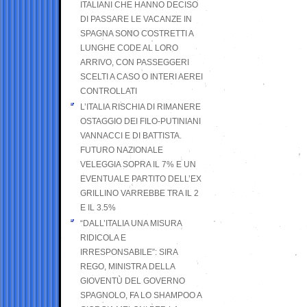
ITALIANI CHE HANNO DECISO
DI PASSARE LE VACANZE IN
SPAGNA SONO COSTRETTI A
LUNGHE CODE AL LORO
ARRIVO, CON PASSEGGERI
SCELTI A CASO O INTERI AEREI
CONTROLLATI
L’ITALIA RISCHIA DI RIMANERE
OSTAGGIO DEI FILO-PUTINIANI
VANNACCI E DI BATTISTA.
FUTURO NAZIONALE
VELEGGIA SOPRA IL 7% E UN
EVENTUALE PARTITO DELL’EX
GRILLINO VARREBBE TRA IL 2
E IL 3.5%
“DALL’ITALIA UNA MISURA
RIDICOLA E
IRRESPONSABILE”: SIRA
REGO, MINISTRA DELLA
GIOVENTÙ DEL GOVERNO
SPAGNOLO, FA LO SHAMPOO A