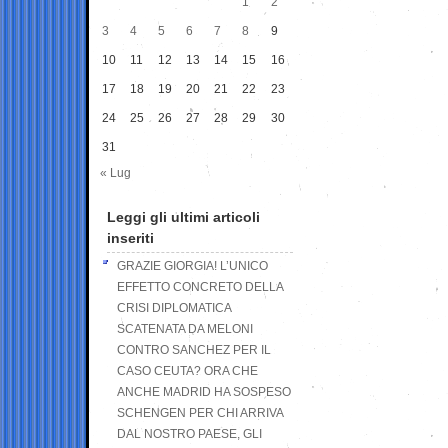
1
2
3
4
5
6
7
8
9
10
11
12
13
14
15
16
17
18
19
20
21
22
23
24
25
26
27
28
29
30
31
« Lug
Leggi gli ultimi articoli
inseriti
GRAZIE GIORGIA! L’UNICO
EFFETTO CONCRETO DELLA
CRISI DIPLOMATICA
SCATENATA DA MELONI
CONTRO SANCHEZ PER IL
CASO CEUTA? ORA CHE
ANCHE MADRID HA SOSPESO
SCHENGEN PER CHI ARRIVA
DAL NOSTRO PAESE, GLI