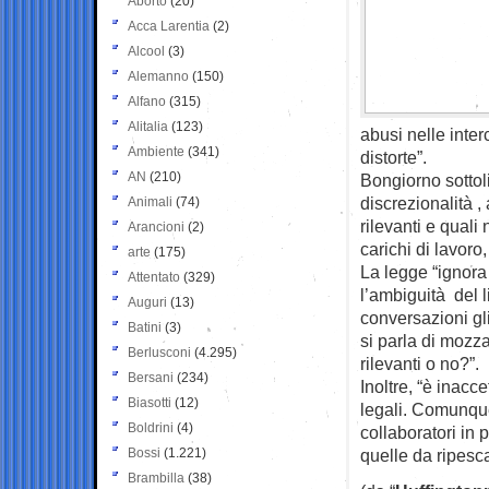
Aborto
(20)
Acca Larentia
(2)
Alcool
(3)
Alemanno
(150)
Alfano
(315)
Alitalia
(123)
abusi nelle inter
Ambiente
(341)
distorte”.
AN
(210)
Bongiorno sottol
discrezionalità , 
Animali
(74)
rilevanti e quali
Arancioni
(2)
carichi di lavoro
arte
(175)
La legge “ignora 
Attentato
(329)
l’ambiguità del 
Auguri
(13)
conversazioni gl
Batini
(3)
si parla di mozz
Berlusconi
(4.295)
rilevanti o no?”.
Bersani
(234)
Inoltre, “è inacce
Biasotti
(12)
legali. Comunque 
Boldrini
(4)
collaboratori in 
Bossi
(1.221)
quelle da ripesca
Brambilla
(38)