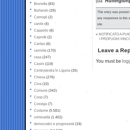
(da “
Huffington
Brunetta
(83)
Burlando
(26)
This entry was posted 
Camogli
(2)
any responses to this 
canile
(4)
site.
Cappello
(8)
«
NOTIFICATO A PU
Caprotti
(2)
I PROFUGHI VINC
Caritas
(6)
Leave a Rep
carovita
(170)
casa
(247)
You must be
log
Casini
(119)
Centrodestra in Liguria
(35)
Chiesa
(276)
Cina
(10)
Comune
(342)
Coop
(7)
Cossiga
(7)
Costume
(5.581)
criminalità
(1.402)
democratici e progressisti
(19)