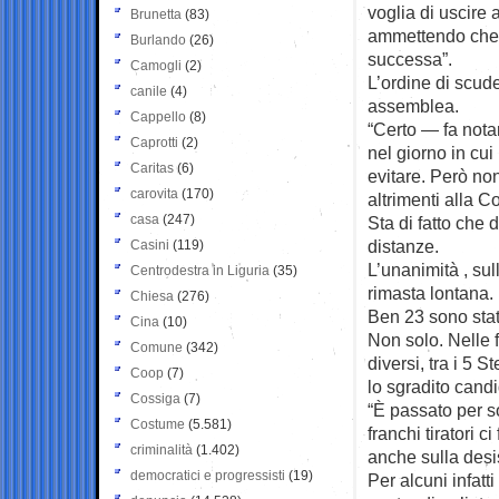
voglia di uscire 
Brunetta
(83)
ammettendo che “
Burlando
(26)
successa”.
Camogli
(2)
L’ordine di scude
canile
(4)
assemblea.
Cappello
(8)
“Certo — fa not
Caprotti
(2)
nel giorno in cu
Caritas
(6)
evitare. Però n
carovita
(170)
altrimenti alla 
casa
(247)
Sta di fatto che
distanze.
Casini
(119)
L’unanimità , su
Centrodestra in Liguria
(35)
rimasta lontana.
Chiesa
(276)
Ben 23 sono stati
Cina
(10)
Non solo. Nelle 
Comune
(342)
diversi, tra i 5 
Coop
(7)
lo sgradito cand
Cossiga
(7)
“È passato per so
Costume
(5.581)
franchi tiratori 
criminalità
(1.402)
anche sulla desis
democratici e progressisti
(19)
Per alcuni infatt