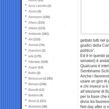
Aborto
(20)
Acca Larentia
(2)
Alcool
(3)
Alemanno
(150)
Alfano
(315)
Alitalia
(123)
Ambiente
(341)
AN
(210)
gettato tutti nel
giudici della Co
Animali
(74)
politico”.
Arancioni
(2)
Ed è in questo pr
arte
(175)
senatori) è anda
Attentato
(329)
Qualcuno è inter
Auguri
(13)
Sembriamo Scilip
Batini
(3)
Anche i favorevo
Berlusconi
(4.295)
usare un giro di
Bersani
(234)
e chi invece si è
Biasotti
(12)
all’elezione di B
Boldrini
(4)
per la base che è
Bossi
(1.221)
divisi tra favorev
Nel day after si 
Brambilla
(38)