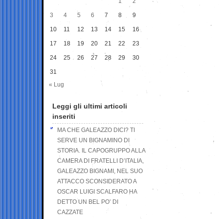
1
2
3
4
5
6
7
8
9
10
11
12
13
14
15
16
17
18
19
20
21
22
23
24
25
26
27
28
29
30
31
« Lug
Leggi gli ultimi articoli
inseriti
MA CHE GALEAZZO DICI? TI
SERVE UN BIGNAMINO DI
STORIA. IL CAPOGRUPPO ALLA
CAMERA DI FRATELLI D’ITALIA,
GALEAZZO BIGNAMI, NEL SUO
ATTACCO SCONSIDERATO A
OSCAR LUIGI SCALFARO HA
DETTO UN BEL PO’ DI
CAZZATE