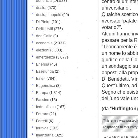
denuncia
(14.528)
centro di un’inte
universitario’.
destra
(573)
Qualche scettico
destradipopolo
(99)
riversato “palat
Di Pietro
(101)
votarlo?”.
Diritti civili
(276)
Alcuni hanno inv
don Gallo
(9)
passare per la Re
economia
(2.331)
“Teoricamente è
elezioni
(3.303)
un nome lo abbia
emergenza
(3.077)
giudice della Con
Energia
(45)
un sondaggio sul
Esselunga
(2)
opposti alla pro
Di Benedetti, V
Esteri
(784)
Quest’ultimo, ad
Eugenetica
(3)
Segno che esiste
Europa
(1.314)
dell’uno vale un
Fassino
(13)
federalismo
(167)
(da “
Huffington
Ferrara
(21)
This entry was posted 
Ferretti
(6)
responses to this entr
ferrovie
(133)
finanziaria
(325)
«
“MARINE LE PEN 