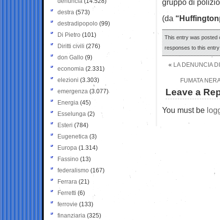
denuncia
(14.528)
gruppo di polizio
destra
(573)
(da
“Huffington
destradipopolo
(99)
Di Pietro
(101)
This entry was posted o
Diritti civili
(276)
responses to this entr
don Gallo
(9)
«
LA DENUNCIA DI
economia
(2.331)
elezioni
(3.303)
FUMATA NERA
Leave a Rep
emergenza
(3.077)
Energia
(45)
You must be
log
Esselunga
(2)
Esteri
(784)
Eugenetica
(3)
Europa
(1.314)
Fassino
(13)
federalismo
(167)
Ferrara
(21)
Ferretti
(6)
ferrovie
(133)
finanziaria
(325)