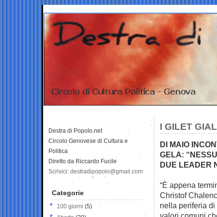
I GILET GI
Destra di Popolo.net
Circolo Genovese di Cultura e
DI MAIO INCO
Politica
GELA: “NESS
Diretto da Riccardo Fucile
DUE LEADER 
Scrivici: destradipopolo@gmail.com
“È appena termina
Categorie
Christof Chalen
nella periferia di
100 giorni
(5)
valori comuni ch