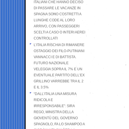
ITALIANI CHE HANNO DECISO
DI PASSARE LE VACANZE IN
SPAGNA SONO COSTRETTI A
LUNGHE CODE AL LORO
ARRIVO, CON PASSEGGERI
SCELTI A CASO O INTERI AEREI
CONTROLLATI
L’ITALIA RISCHIA DI RIMANERE
OSTAGGIO DEI FILO-PUTINIANI
VANNACCI E DI BATTISTA.
FUTURO NAZIONALE
VELEGGIA SOPRA IL 7% E UN
EVENTUALE PARTITO DELL’EX
GRILLINO VARREBBE TRA IL 2
E IL 3.5%
“DALL’ITALIA UNA MISURA
RIDICOLA E
IRRESPONSABILE”: SIRA
REGO, MINISTRA DELLA
GIOVENTÙ DEL GOVERNO
SPAGNOLO, FA LO SHAMPOO A