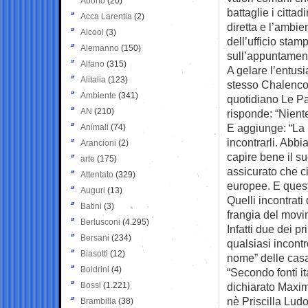
Aborto
(20)
battaglie i cittadi
Acca Larentia
(2)
diretta e l’ambi
Alcool
(3)
dell’ufficio stam
Alemanno
(150)
sull’appuntament
Alfano
(315)
A gelare l’entusi
Alitalia
(123)
stesso Chalenco
Ambiente
(341)
quotidiano Le Pa
AN
(210)
risponde: “Niente
E aggiunge: “La n
Animali
(74)
incontrarli. Abb
Arancioni
(2)
capire bene il su
arte
(175)
assicurato che ci
Attentato
(329)
europee. E quest
Auguri
(13)
Quelli incontrati
Batini
(3)
frangia del movim
Berlusconi
(4.295)
Infatti due dei p
Bersani
(234)
qualsiasi incontro
Biasotti
(12)
nome” delle casa
Boldrini
(4)
“Secondo fonti it
Bossi
(1.221)
dichiarato Maxime
nè Priscilla Ludo
Brambilla
(38)