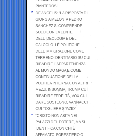
PIANTEDOSI
DE ANGELIS: “LA RISPOSTA DI
GIORGIA MELONI A PEDRO
SANCHEZ SI COMPRENDE
SOLO CON LA LENTE
DELL’IDEOLOGIA E DEL
CALCOLO: LE POLITICHE
DELL’IMMIGRAZIONE COME
TERRENO IDENTITARIO SU CUI
RIBADIRE L’APPARTENENZA
AL MONDO MAGA E COME
CONTINUAZIONE DELLA
POLITICA INTERNA CON ALTRI
MEZZI. INSOMMA, TRUMP CUI
RIBADIRE FEDELTÀ, VOX CUI
DARE SOSTEGNO, VANNACCI
CUI TOGLIERE SPAZIO”
“CRISTO NON ABITA NEI
PALAZZI DEL POTERE, MA SI
IDENTIFICA CON CHI È
AFFAMATO, FORESTIERO O