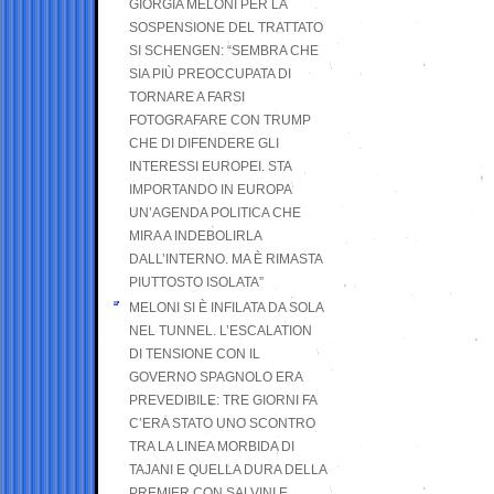
GIORGIA MELONI PER LA
SOSPENSIONE DEL TRATTATO
SI SCHENGEN: “SEMBRA CHE
SIA PIÙ PREOCCUPATA DI
TORNARE A FARSI
FOTOGRAFARE CON TRUMP
CHE DI DIFENDERE GLI
INTERESSI EUROPEI. STA
IMPORTANDO IN EUROPA
UN’AGENDA POLITICA CHE
MIRA A INDEBOLIRLA
DALL’INTERNO. MA È RIMASTA
PIUTTOSTO ISOLATA”
MELONI SI È INFILATA DA SOLA
NEL TUNNEL. L’ESCALATION
DI TENSIONE CON IL
GOVERNO SPAGNOLO ERA
PREVEDIBILE: TRE GIORNI FA
C’ERA STATO UNO SCONTRO
TRA LA LINEA MORBIDA DI
TAJANI E QUELLA DURA DELLA
PREMIER CON SALVINI E