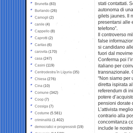
stati contattati. 
Brunetta
(83)
autonoma di una 
Burlando
(26)
gilets jaunes. Il
Camogli
(2)
presentarsi all
canile
(4)
telefono”.
Cappello
(8)
Il controverso mil
Caprotti
(2)
false informazion
Caritas
(6)
si candidano all
carovita
(170)
fuori dal movime
casa
(247)
Conferma poi l’i
italiano per coin
Casini
(119)
transnazionale. 
Centrodestra in Liguria
(35)
“Non siamo per 
Chiesa
(276)
diretta ispirata 
Cina
(10)
referendum di ini
Comune
(342)
potere d’acquisto
Coop
(7)
pensioni dorate d
Cossiga
(7)
L’attivista megli
Costume
(5.581)
contrario alla 
criminalità
(1.402)
concomitanza co
democratici e progressisti
(19)
include le nostr