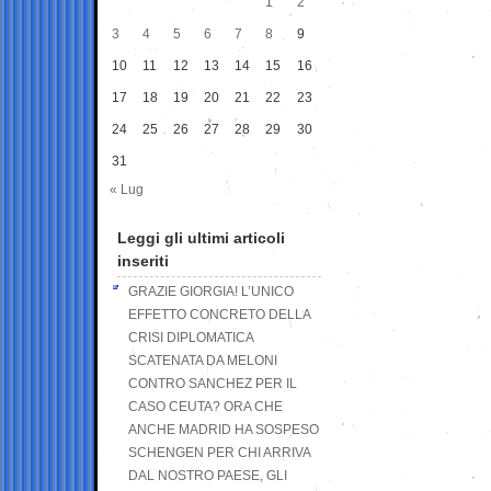
1
2
3
4
5
6
7
8
9
10
11
12
13
14
15
16
17
18
19
20
21
22
23
24
25
26
27
28
29
30
31
« Lug
Leggi gli ultimi articoli
inseriti
GRAZIE GIORGIA! L’UNICO
EFFETTO CONCRETO DELLA
CRISI DIPLOMATICA
SCATENATA DA MELONI
CONTRO SANCHEZ PER IL
CASO CEUTA? ORA CHE
ANCHE MADRID HA SOSPESO
SCHENGEN PER CHI ARRIVA
DAL NOSTRO PAESE, GLI