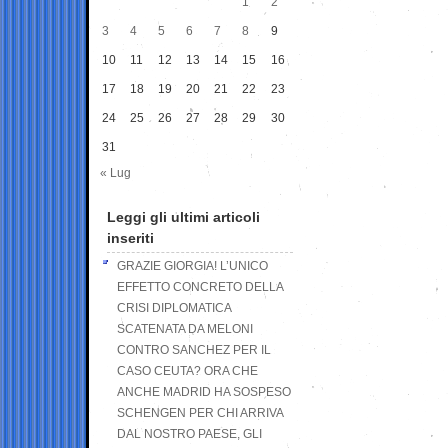
1
2
3
4
5
6
7
8
9
10
11
12
13
14
15
16
17
18
19
20
21
22
23
24
25
26
27
28
29
30
31
« Lug
Leggi gli ultimi articoli
inseriti
GRAZIE GIORGIA! L’UNICO
EFFETTO CONCRETO DELLA
CRISI DIPLOMATICA
SCATENATA DA MELONI
CONTRO SANCHEZ PER IL
CASO CEUTA? ORA CHE
ANCHE MADRID HA SOSPESO
SCHENGEN PER CHI ARRIVA
DAL NOSTRO PAESE, GLI