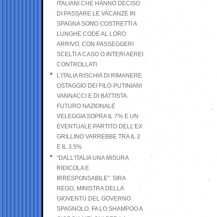
ITALIANI CHE HANNO DECISO
DI PASSARE LE VACANZE IN
SPAGNA SONO COSTRETTI A
LUNGHE CODE AL LORO
ARRIVO, CON PASSEGGERI
SCELTI A CASO O INTERI AEREI
CONTROLLATI
L’ITALIA RISCHIA DI RIMANERE
OSTAGGIO DEI FILO-PUTINIANI
VANNACCI E DI BATTISTA.
FUTURO NAZIONALE
VELEGGIA SOPRA IL 7% E UN
EVENTUALE PARTITO DELL’EX
GRILLINO VARREBBE TRA IL 2
E IL 3.5%
“DALL’ITALIA UNA MISURA
RIDICOLA E
IRRESPONSABILE”: SIRA
REGO, MINISTRA DELLA
GIOVENTÙ DEL GOVERNO
SPAGNOLO, FA LO SHAMPOO A