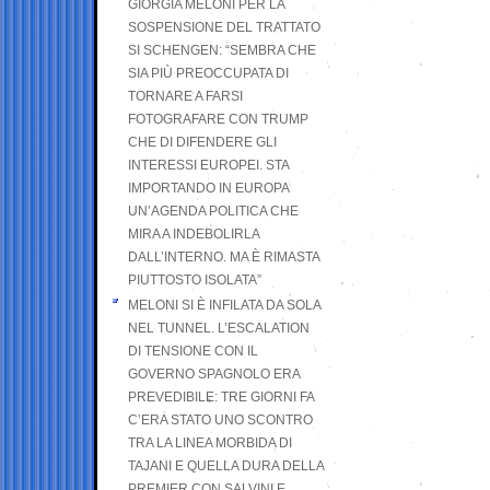
GIORGIA MELONI PER LA
SOSPENSIONE DEL TRATTATO
SI SCHENGEN: “SEMBRA CHE
SIA PIÙ PREOCCUPATA DI
TORNARE A FARSI
FOTOGRAFARE CON TRUMP
CHE DI DIFENDERE GLI
INTERESSI EUROPEI. STA
IMPORTANDO IN EUROPA
UN’AGENDA POLITICA CHE
MIRA A INDEBOLIRLA
DALL’INTERNO. MA È RIMASTA
PIUTTOSTO ISOLATA”
MELONI SI È INFILATA DA SOLA
NEL TUNNEL. L’ESCALATION
DI TENSIONE CON IL
GOVERNO SPAGNOLO ERA
PREVEDIBILE: TRE GIORNI FA
C’ERA STATO UNO SCONTRO
TRA LA LINEA MORBIDA DI
TAJANI E QUELLA DURA DELLA
PREMIER CON SALVINI E