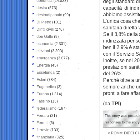
denuncia
(14.528)
degli standard d
capacità di indi
destra
(573)
abbiamo assistit
destradipopolo
(99)
L’unica cosa che
Di Pietro
(101)
sanitaria diretta v
Diritti civili
(276)
Se il 3,8% della 
don Gallo
(9)
indirizzata per s
economia
(2.331)
ben il 2.9% è sta
elezioni
(3.303)
con il Servizio 
emergenza
(3.077)
Inoltre, se nel 2
Energia
(45)
prestazioni sani
Esselunga
(2)
del 26%.
Perchè oltre a un
Esteri
(784)
sempre anche un
Eugenetica
(3)
pronti a fare affar
Europa
(1.314)
Fassino
(13)
(da
TPI)
federalismo
(167)
Ferrara
(21)
This entry was posted o
responses to this entr
Ferretti
(6)
ferrovie
(133)
«
ROMA: DIECI CH
finanziaria
(325)