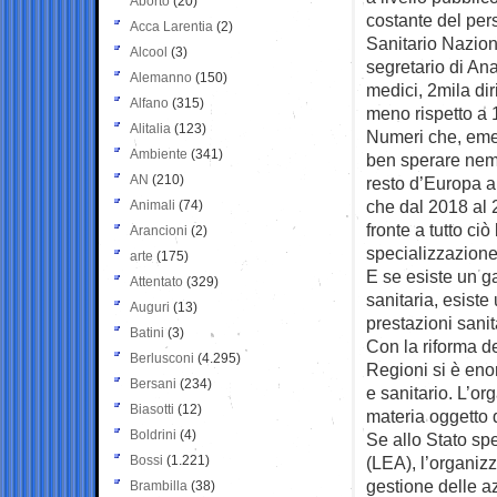
Aborto
(20)
costante del per
Acca Larentia
(2)
Sanitario Nazio
Alcool
(3)
segretario di A
Alemanno
(150)
medici, 2mila dir
Alfano
(315)
meno rispetto a 
Alitalia
(123)
Numeri che, eme
Ambiente
(341)
ben sperare nemm
AN
(210)
resto d’Europa a
che dal 2018 al 
Animali
(74)
fronte a tutto ci
Arancioni
(2)
specializzazion
arte
(175)
E se esiste un g
Attentato
(329)
sanitaria, esiste
Auguri
(13)
prestazioni sanit
Batini
(3)
Con la riforma de
Berlusconi
(4.295)
Regioni si è eno
Bersani
(234)
e sanitario. L’or
Biasotti
(12)
materia oggetto 
Boldrini
(4)
Se allo Stato spe
Bossi
(1.221)
(LEA), l’organizz
gestione delle az
Brambilla
(38)