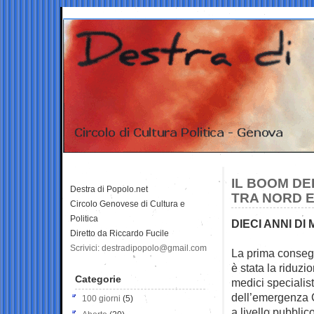
IL BOOM DE
Destra di Popolo.net
TRA NORD E
Circolo Genovese di Cultura e
Politica
DIECI ANNI D
Diretto da Riccardo Fucile
Scrivici: destradipopolo@gmail.com
La prima conseg
è stata la riduzi
Categorie
medici specialist
dell’emergenza 
100 giorni
(5)
a livello pubbli