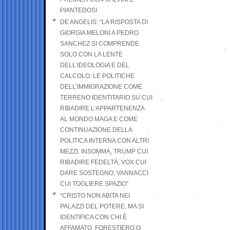
PIANTEDOSI
DE ANGELIS: “LA RISPOSTA DI
GIORGIA MELONI A PEDRO
SANCHEZ SI COMPRENDE
SOLO CON LA LENTE
DELL’IDEOLOGIA E DEL
CALCOLO: LE POLITICHE
DELL’IMMIGRAZIONE COME
TERRENO IDENTITARIO SU CUI
RIBADIRE L’APPARTENENZA
AL MONDO MAGA E COME
CONTINUAZIONE DELLA
POLITICA INTERNA CON ALTRI
MEZZI. INSOMMA, TRUMP CUI
RIBADIRE FEDELTÀ, VOX CUI
DARE SOSTEGNO, VANNACCI
CUI TOGLIERE SPAZIO”
“CRISTO NON ABITA NEI
PALAZZI DEL POTERE, MA SI
IDENTIFICA CON CHI È
AFFAMATO, FORESTIERO O