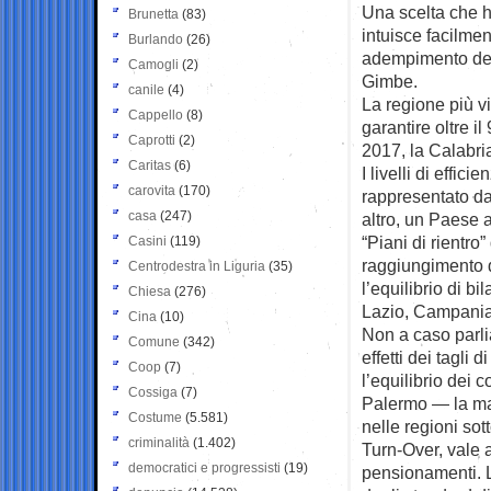
Una scelta che h
Brunetta
(83)
intuisce facilmen
Burlando
(26)
adempimento dei 
Camogli
(2)
Gimbe.
canile
(4)
La regione più vi
Cappello
(8)
garantire oltre i
Caprotti
(2)
2017, la Calabri
Caritas
(6)
I livelli di effi
carovita
(170)
rappresentato d
casa
(247)
altro, un Paese a
“Piani di rientro
Casini
(119)
raggiungimento de
Centrodestra in Liguria
(35)
l’equilibrio di b
Chiesa
(276)
Lazio, Campania,
Cina
(10)
Non a caso parl
Comune
(342)
effetti dei tagli d
Coop
(7)
l’equilibrio dei 
Cossiga
(7)
Palermo — la magg
Costume
(5.581)
nelle regioni sot
criminalità
(1.402)
Turn-Over, vale 
democratici e progressisti
(19)
pensionamenti. 