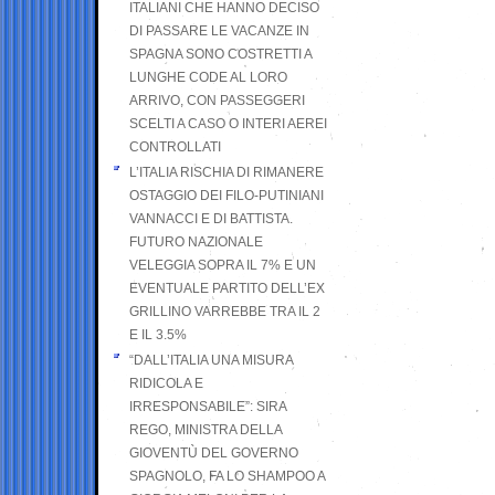
ITALIANI CHE HANNO DECISO
DI PASSARE LE VACANZE IN
SPAGNA SONO COSTRETTI A
LUNGHE CODE AL LORO
ARRIVO, CON PASSEGGERI
SCELTI A CASO O INTERI AEREI
CONTROLLATI
L’ITALIA RISCHIA DI RIMANERE
OSTAGGIO DEI FILO-PUTINIANI
VANNACCI E DI BATTISTA.
FUTURO NAZIONALE
VELEGGIA SOPRA IL 7% E UN
EVENTUALE PARTITO DELL’EX
GRILLINO VARREBBE TRA IL 2
E IL 3.5%
“DALL’ITALIA UNA MISURA
RIDICOLA E
IRRESPONSABILE”: SIRA
REGO, MINISTRA DELLA
GIOVENTÙ DEL GOVERNO
SPAGNOLO, FA LO SHAMPOO A