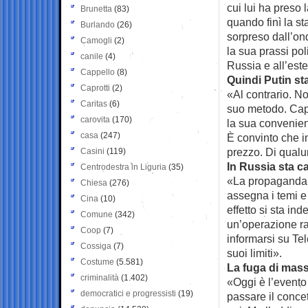
cui lui ha preso
Brunetta
(83)
quando finì la s
Burlando
(26)
sorpreso dall’on
Camogli
(2)
la sua prassi pol
canile
(4)
Russia e all’este
Cappello
(8)
Quindi Putin s
Caprotti
(2)
«Al contrario. N
Caritas
(6)
suo metodo. Capi
carovita
(170)
la sua convenienz
casa
(247)
È convinto che in
prezzo. Di qual
Casini
(119)
In Russia sta c
Centrodestra in Liguria
(35)
«La propaganda t
Chiesa
(276)
assegna i temi e 
Cina
(10)
effetto si sta in
Comune
(342)
un’operazione rap
Coop
(7)
informarsi su Tel
Cossiga
(7)
suoi limiti».
Costume
(5.581)
La fuga di mas
criminalità
(1.402)
«Oggi è l’evento
democratici e progressisti
(19)
passare il concet