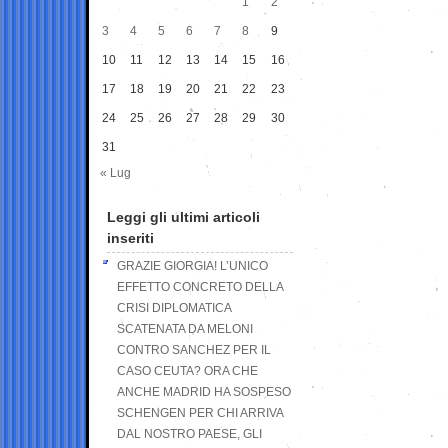
1
2
3
4
5
6
7
8
9
10
11
12
13
14
15
16
17
18
19
20
21
22
23
24
25
26
27
28
29
30
31
« Lug
Leggi gli ultimi articoli
inseriti
GRAZIE GIORGIA! L’UNICO
EFFETTO CONCRETO DELLA
CRISI DIPLOMATICA
SCATENATA DA MELONI
CONTRO SANCHEZ PER IL
CASO CEUTA? ORA CHE
ANCHE MADRID HA SOSPESO
SCHENGEN PER CHI ARRIVA
DAL NOSTRO PAESE, GLI