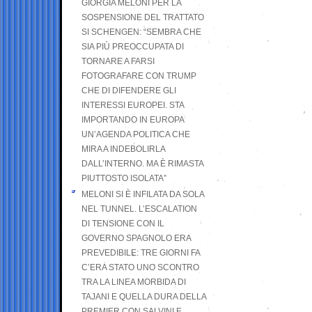
GIORGIA MELONI PER LA
SOSPENSIONE DEL TRATTATO
SI SCHENGEN: “SEMBRA CHE
SIA PIÙ PREOCCUPATA DI
TORNARE A FARSI
FOTOGRAFARE CON TRUMP
CHE DI DIFENDERE GLI
INTERESSI EUROPEI. STA
IMPORTANDO IN EUROPA
UN’AGENDA POLITICA CHE
MIRA A INDEBOLIRLA
DALL’INTERNO. MA È RIMASTA
PIUTTOSTO ISOLATA”
MELONI SI È INFILATA DA SOLA
NEL TUNNEL. L’ESCALATION
DI TENSIONE CON IL
GOVERNO SPAGNOLO ERA
PREVEDIBILE: TRE GIORNI FA
C’ERA STATO UNO SCONTRO
TRA LA LINEA MORBIDA DI
TAJANI E QUELLA DURA DELLA
PREMIER CON SALVINI E