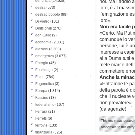
denuncia
(14.528)
noi. Ma l’addio 
loro, è al mass
destra
(573)
l’emigrazione es
destradipopolo
(99)
loro».
Di Pietro
(101)
Non era facile
Diritti civili
(276)
«Certo. Ma Putin
don Gallo
(9)
comunque lo vener
economia
(2.331)
persone, lui è u
elezioni
(3.303)
interesse a capi
emergenza
(3.077)
alla Duma tutti e
Energia
(45)
mele marce dell’O
Esselunga
(2)
commettere error
Anche la minacc
Esteri
(784)
«Entrambe le part
Eugenetica
(3)
della parola è di
Europa
(1.314)
che il nucleare v
Fassino
(13)
non prevalere».
federalismo
(167)
(da agenzie)
Ferrara
(21)
Ferretti
(6)
This entry was posted o
ferrovie
(133)
responses to this entr
finanziaria
(325)