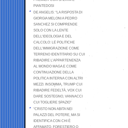
PIANTEDOSI
DE ANGELIS: “LA RISPOSTA DI
GIORGIA MELONI A PEDRO
SANCHEZ SI COMPRENDE
SOLO CON LA LENTE
DELL’IDEOLOGIA E DEL
CALCOLO: LE POLITICHE
DELL’IMMIGRAZIONE COME
TERRENO IDENTITARIO SU CUI
RIBADIRE L’APPARTENENZA
AL MONDO MAGA E COME
CONTINUAZIONE DELLA
POLITICA INTERNA CON ALTRI
MEZZI. INSOMMA, TRUMP CUI
RIBADIRE FEDELTÀ, VOX CUI
DARE SOSTEGNO, VANNACCI
CUI TOGLIERE SPAZIO”
“CRISTO NON ABITA NEI
PALAZZI DEL POTERE, MA SI
IDENTIFICA CON CHI È
AFFAMATO, FORESTIERO O