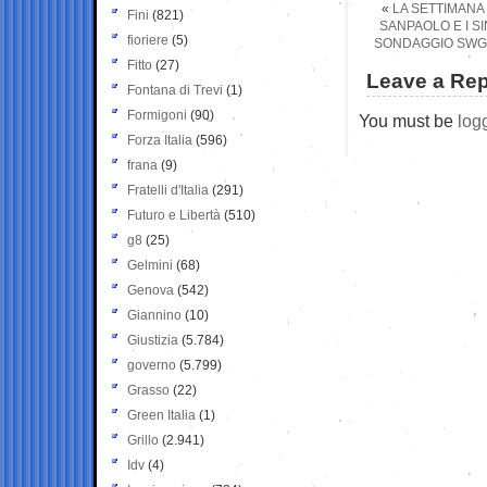
«
LA SETTIMANA 
Fini
(821)
SANPAOLO E I S
fioriere
(5)
SONDAGGIO SWG: 
Fitto
(27)
Leave a Rep
Fontana di Trevi
(1)
Formigoni
(90)
You must be
log
Forza Italia
(596)
frana
(9)
Fratelli d'Italia
(291)
Futuro e Libertà
(510)
g8
(25)
Gelmini
(68)
Genova
(542)
Giannino
(10)
Giustizia
(5.784)
governo
(5.799)
Grasso
(22)
Green Italia
(1)
Grillo
(2.941)
Idv
(4)