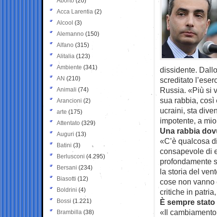
Aborto
(20)
Acca Larentia
(2)
Alcool
(3)
Alemanno
(150)
Alfano
(315)
Alitalia
(123)
Ambiente
(341)
dissidente. Dallo
AN
(210)
screditato l’eser
Russia. «Più si 
Animali
(74)
sua rabbia, così 
Arancioni
(2)
ucraini, sta div
arte
(175)
impotente, a mio
Attentato
(329)
Una rabbia dovu
Auguri
(13)
«C’è qualcosa di
Batini
(3)
consapevole di e
Berlusconi
(4.295)
profondamente so
Bersani
(234)
la storia del ven
Biasotti
(12)
cose non vanno c
Boldrini
(4)
critiche in patri
Bossi
(1.221)
È sempre stato
«Il cambiamento 
Brambilla
(38)