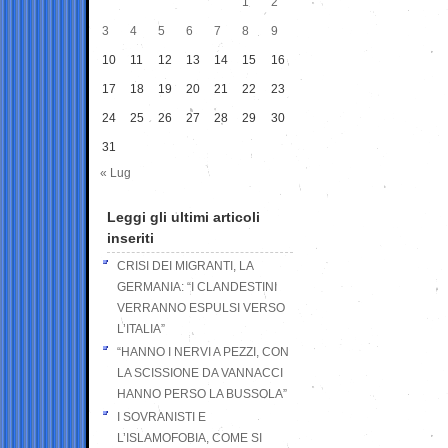
1
2
3
4
5
6
7
8
9
10
11
12
13
14
15
16
17
18
19
20
21
22
23
24
25
26
27
28
29
30
31
« Lug
Leggi gli ultimi articoli
inseriti
CRISI DEI MIGRANTI, LA
GERMANIA: “I CLANDESTINI
VERRANNO ESPULSI VERSO
L’ITALIA”
“HANNO I NERVI A PEZZI, CON
LA SCISSIONE DA VANNACCI
HANNO PERSO LA BUSSOLA”
I SOVRANISTI E
L’ISLAMOFOBIA, COME SI