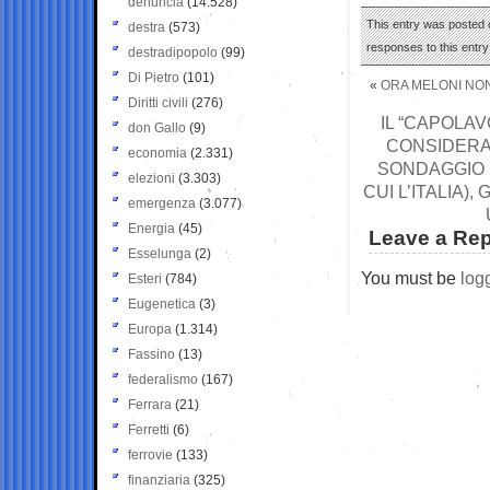
denuncia
(14.528)
This entry was posted o
destra
(573)
responses to this entr
destradipopolo
(99)
Di Pietro
(101)
«
ORA MELONI NON 
Diritti civili
(276)
IL “CAPOLAV
don Gallo
(9)
CONSIDERA
economia
(2.331)
SONDAGGIO D
elezioni
(3.303)
CUI L’ITALIA)
emergenza
(3.077)
Energia
(45)
Leave a Rep
Esselunga
(2)
You must be
log
Esteri
(784)
Eugenetica
(3)
Europa
(1.314)
Fassino
(13)
federalismo
(167)
Ferrara
(21)
Ferretti
(6)
ferrovie
(133)
finanziaria
(325)