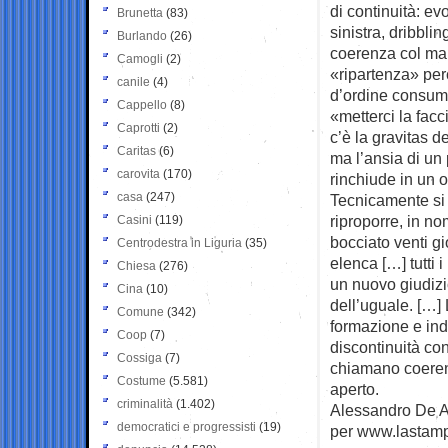
di continuità: e
Brunetta
(83)
sinistra, dribb
Burlando
(26)
coerenza col man
Camogli
(2)
«ripartenza» pe
canile
(4)
d’ordine consumat
Cappello
(8)
«metterci la fac
Caprotti
(2)
c’è la gravitas 
Caritas
(6)
ma l’ansia di un 
carovita
(170)
rinchiude in un o
casa
(247)
Tecnicamente si
riproporre, in n
Casini
(119)
bocciato venti gi
Centrodestra in Liguria
(35)
elenca […] tutti 
Chiesa
(276)
un nuovo giudizio
Cina
(10)
dell’uguale. […] L
Comune
(342)
formazione e ind
Coop
(7)
discontinuità co
Cossiga
(7)
chiamano coerenz
Costume
(5.581)
aperto.
criminalità
(1.402)
Alessandro De A
democratici e progressisti
(19)
per www.lastamp