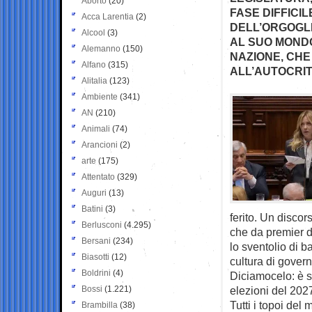
Aborto
(20)
FASE DIFFICI
Acca Larentia
(2)
DELL’ORGOGLI
Alcool
(3)
AL SUO MONDO
Alemanno
(150)
NAZIONE, CHE
Alfano
(315)
ALL’AUTOCRIT
Alitalia
(123)
Ambiente
(341)
AN
(210)
Animali
(74)
Arancioni
(2)
arte
(175)
Attentato
(329)
Auguri
(13)
Batini
(3)
ferito. Un discor
Berlusconi
(4.295)
che da premier di
Bersani
(234)
lo sventolio di b
Biasotti
(12)
cultura di governo
Boldrini
(4)
Diciamocelo: è s
Bossi
(1.221)
elezioni del 202
Tutti i topoi de
Brambilla
(38)