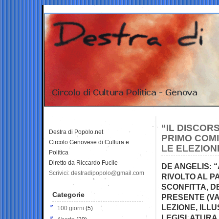
“IL DISCOR
Destra di Popolo.net
PRIMO COM
Circolo Genovese di Cultura e
LE ELEZIONI
Politica
Diretto da Riccardo Fucile
DE ANGELIS: 
Scrivici: destradipopolo@gmail.com
RIVOLTO AL P
SCONFITTA, D
Categorie
PRESENTE (VA
LEZIONE, ILL
100 giorni
(5)
LEGISLATURA, 