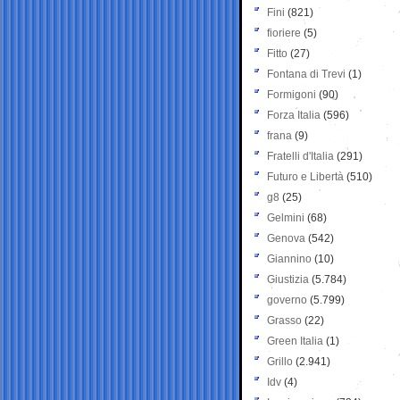
Fini
(821)
fioriere
(5)
Fitto
(27)
Fontana di Trevi
(1)
Formigoni
(90)
Forza Italia
(596)
frana
(9)
Fratelli d'Italia
(291)
Futuro e Libertà
(510)
g8
(25)
Gelmini
(68)
Genova
(542)
Giannino
(10)
Giustizia
(5.784)
governo
(5.799)
Grasso
(22)
Green Italia
(1)
Grillo
(2.941)
Idv
(4)