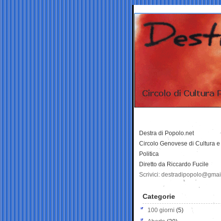
Destra di Popolo.net
Circolo Genovese di Cultura e
Politica
Diretto da Riccardo Fucile
Scrivici: destradipopolo@gma
Categorie
100 giorni
(5)