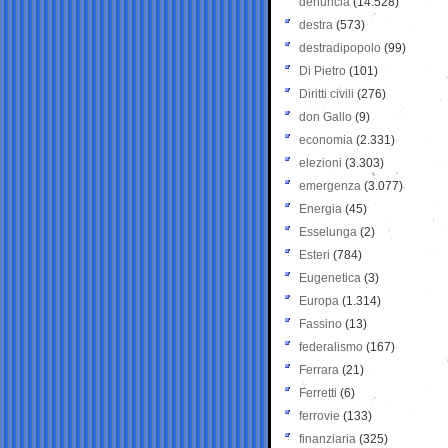
denuncia
(14.528)
destra
(573)
destradipopolo
(99)
Di Pietro
(101)
Diritti civili
(276)
don Gallo
(9)
economia
(2.331)
elezioni
(3.303)
emergenza
(3.077)
Energia
(45)
Esselunga
(2)
Esteri
(784)
Eugenetica
(3)
Europa
(1.314)
Fassino
(13)
federalismo
(167)
Ferrara
(21)
Ferretti
(6)
ferrovie
(133)
finanziaria
(325)