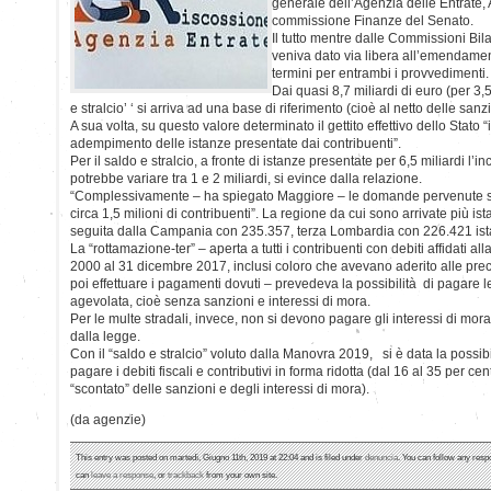
generale dell’Agenzia delle Entrate,
commissione Finanze del Senato.
Il tutto mentre dalle Commissioni Bi
veniva dato via libera all’emendamen
termini per entrambi i provvedimenti.
Dai quasi 8,7 miliardi di euro (per 3,5 
e stralcio’ ‘ si arriva ad una base di riferimento (cioè al netto delle sanzi
A sua volta, su questo valore determinato il gettito effettivo dello Stato “i
adempimento delle istanze presentate dai contribuenti”.
Per il saldo e stralcio, a fronte di istanze presentate per 6,5 miliardi l’i
potrebbe variare tra 1 e 2 miliardi, si evince dalla relazione.
“Complessivamente – ha spiegato Maggiore – le domande pervenute sono
circa 1,5 milioni di contribuenti”. La regione da cui sono arrivate più is
seguita dalla Campania con 235.357, terza Lombardia con 226.421 ist
La “rottamazione-ter” – aperta a tutti i contribuenti con debiti affidati a
2000 al 31 dicembre 2017, inclusi coloro che avevano aderito alle pre
poi effettuare i pagamenti dovuti – prevedeva la possibilità di pagare
agevolata, cioè senza sanzioni e interessi di mora.
Per le multe stradali, invece, non si devono pagare gli interessi di mor
dalla legge.
Con il “saldo e stralcio” voluto dalla Manovra 2019, si è data la possibi
pagare i debiti fiscali e contributivi in forma ridotta (dal 16 al 35 per c
“scontato” delle sanzioni e degli interessi di mora).
(da agenzie)
This entry was posted on martedì, Giugno 11th, 2019 at 22:04 and is filed under
denuncia
. You can follow any resp
can
leave a response
, or
trackback
from your own site.