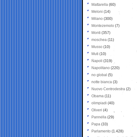
Mattarella
(60)
Meloni
(14)
Milano
(300)
Montezemolo
(7)
Monti
(357)
moschea
(11)
Musso
(10)
Muti
(10)
Napoli
(319)
Napolitano
(220)
no global
(5)
notte bianca
(3)
Nuovo Centrodestra
(2)
Obama
(11)
olimpiadi
(40)
Oliveri
(4)
Pannella
(29)
Papa
(33)
Parlamento
(1.428)