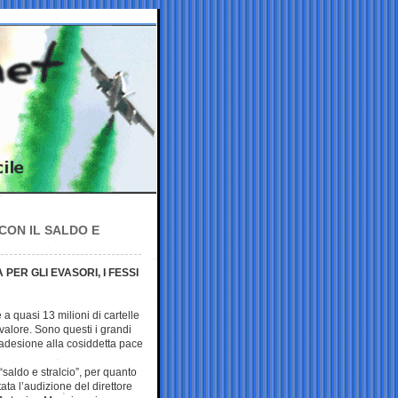
CON IL SALDO E
PER GLI EVASORI, I FESSI
 a quasi 13 milioni di cartelle
i valore. Sono questi i grandi
’adesione alla cosiddetta pace
 “saldo e stralcio”, per quanto
tata l’audizione del direttore