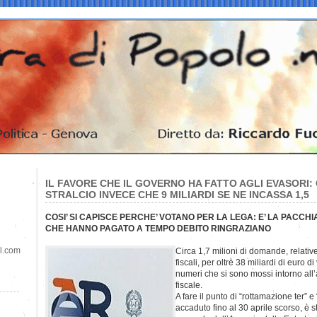
IL FAVORE CHE IL GOVERNO HA FATTO AGLI EVASORI: 
STRALCIO INVECE CHE 9 MILIARDI SE NE INCASSA 1,5
COSI’ SI CAPISCE PERCHE’ VOTANO PER LA LEGA: E’ LA PACCHIA 
CHE HANNO PAGATO A TEMPO DEBITO RINGRAZIANO
il.com
Circa 1,7 milioni di domande, relative
fiscali, per oltre 38 miliardi di euro d
numeri che si sono mossi intorno all
fiscale.
A fare il punto di “rottamazione ter” e
accaduto fino al 30 aprile scorso, è s