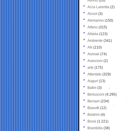
Aborto
(20)
Acca Larentia
(2)
Alcool
(3)
Alemanno
(150)
Alfano
(315)
Alitalia
(123)
Ambiente
(341)
AN
(210)
Animali
(74)
Arancioni
(2)
arte
(175)
Attentato
(329)
Auguri
(13)
Batini
(3)
Berlusconi
(4.295)
Bersani
(234)
Biasotti
(12)
Boldrini
(4)
Bossi
(1.221)
Brambilla
(38)