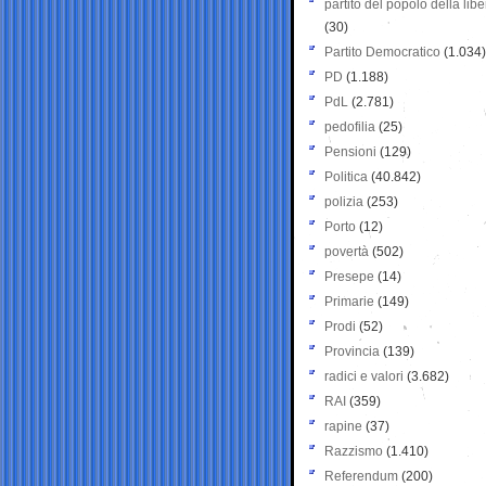
partito del popolo della libe
(30)
Partito Democratico
(1.034)
PD
(1.188)
PdL
(2.781)
pedofilia
(25)
Pensioni
(129)
Politica
(40.842)
polizia
(253)
Porto
(12)
povertà
(502)
Presepe
(14)
Primarie
(149)
Prodi
(52)
Provincia
(139)
radici e valori
(3.682)
RAI
(359)
rapine
(37)
Razzismo
(1.410)
Referendum
(200)