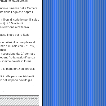
 Antonino Maggiore, in
lancio e Finanze della Camera
to della Lega che riapre i
milioni di cartelle) per il ‘saldo
oni) di 6,5 miliardi
n relazione all’effettivo
ncasso finale per lo Stato
 riferibili a una platea di
tanze è il Lazio con 271.797,
anze.
lla riscossione dal 1° gennaio
cedenti “rottamazioni” senza
 le somme dovute in forma
a e le maggiorazioni previste
lità alle persone fisiche di
ento dell’importo dovuto già
onses to this entry through the
RSS 2.0
feed. You