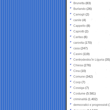
Brunetta
(83)
Burlando
(26)
Camogli
(2)
canile
(4)
Cappello
(8)
Caprotti
(2)
Caritas
(6)
carovita
(170)
casa
(247)
Casini
(119)
Centrodestra in Liguria
(35
Chiesa
(276)
Cina
(10)
Comune
(342)
Coop
(7)
Cossiga
(7)
Costume
(5.581)
criminalità
(1.402)
democratici e progressisti
(