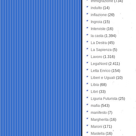
Immigrazione
(734)
indulto
(14)
inflazione
(26)
Ingroia
(15)
Interviste
(16)
la casta
(1.394)
La Destra
(45)
La Sapienza
(5)
Lavoro
(1.316)
LegaNord
(2.411)
Letta Enrico
(154)
Liberi e Uguali
(10)
Libia
(68)
Libri
(33)
Liguria Futurista
(25)
mafia
(543)
manifesto
(7)
Margherita
(16)
Maroni
(171)
Mastella
(16)