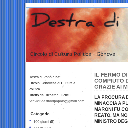
IL FERMO D
Destra di Popolo.net
COMPIUTO D
Circolo Genovese di Cultura e
GRAZIE AI 
Politica
Diretto da Riccardo Fucile
LA PROCURA D
Scrivici: destradipopolo@gmail.com
MINACCIA A P
MARONI FU CO
Categorie
REATO, MA NO
MINISTRO DEG
100 giorni
(5)