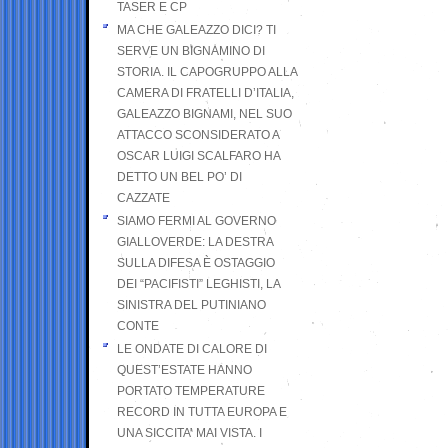
TASER E CP
MA CHE GALEAZZO DICI? TI
SERVE UN BIGNAMINO DI
STORIA. IL CAPOGRUPPO ALLA
CAMERA DI FRATELLI D’ITALIA,
GALEAZZO BIGNAMI, NEL SUO
ATTACCO SCONSIDERATO A
OSCAR LUIGI SCALFARO HA
DETTO UN BEL PO’ DI
CAZZATE
SIAMO FERMI AL GOVERNO
GIALLOVERDE: LA DESTRA
SULLA DIFESA È OSTAGGIO
DEI “PACIFISTI” LEGHISTI, LA
SINISTRA DEL PUTINIANO
CONTE
LE ONDATE DI CALORE DI
QUEST’ESTATE HANNO
PORTATO TEMPERATURE
RECORD IN TUTTA EUROPA E
UNA SICCITA’ MAI VISTA. I