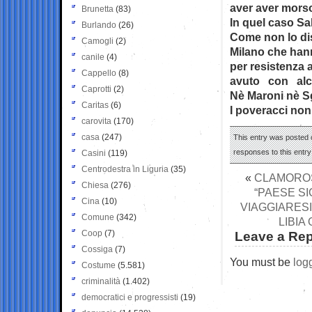
aver aver morso
Brunetta
(83)
In quel caso Sa
Burlando
(26)
Come non lo dis
Camogli
(2)
Milano che hann
canile
(4)
per resistenza a
Cappello
(8)
avuto con alcun
Caprotti
(2)
Nè Maroni nè Sga
Caritas
(6)
I poveracci non
carovita
(170)
casa
(247)
This entry was posted o
responses to this entr
Casini
(119)
Centrodestra in Liguria
(35)
«
CLAMOROSO
Chiesa
(276)
“PAESE SI
Cina
(10)
VIAGGIARESIC
Comune
(342)
LIBIA
Coop
(7)
Leave a Rep
Cossiga
(7)
You must be
log
Costume
(5.581)
criminalità
(1.402)
democratici e progressisti
(19)