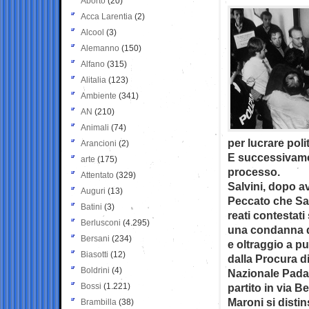
Aborto
(20)
Acca Larentia
(2)
Alcool
(3)
Alemanno
(150)
Alfano
(315)
Alitalia
(123)
Ambiente
(341)
AN
(210)
Animali
(74)
per lucrare pol
Arancioni
(2)
E successivamen
arte
(175)
processo.
Attentato
(329)
Salvini, dopo ave
Auguri
(13)
Peccato che Salv
Batini
(3)
reati contestat
Berlusconi
(4.295)
una condanna de
Bersani
(234)
e oltraggio a pu
Biasotti
(12)
dalla Procura d
Boldrini
(4)
Nazionale Padan
Bossi
(1.221)
partito in via Be
Maroni si disti
Brambilla
(38)