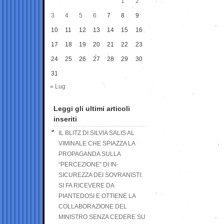
1
2
3
4
5
6
7
8
9
10
11
12
13
14
15
16
17
18
19
20
21
22
23
24
25
26
27
28
29
30
31
« Lug
Leggi gli ultimi articoli
inseriti
IL BLITZ DI SILVIA SALIS AL
VIMINALE CHE SPIAZZA LA
PROPAGANDA SULLA
“PERCEZIONE” DI IN-
SICUREZZA DEI SOVRANISTI:
SI FA RICEVERE DA
PIANTEDOSI E OTTIENE LA
COLLABORAZIONE DEL
MINISTRO SENZA CEDERE SU