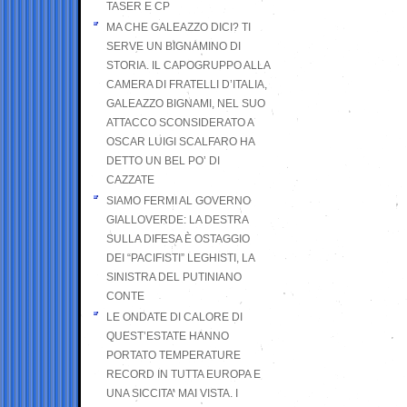
TASER E CP
MA CHE GALEAZZO DICI? TI
SERVE UN BIGNAMINO DI
STORIA. IL CAPOGRUPPO ALLA
CAMERA DI FRATELLI D’ITALIA,
GALEAZZO BIGNAMI, NEL SUO
ATTACCO SCONSIDERATO A
OSCAR LUIGI SCALFARO HA
DETTO UN BEL PO’ DI
CAZZATE
SIAMO FERMI AL GOVERNO
GIALLOVERDE: LA DESTRA
SULLA DIFESA È OSTAGGIO
DEI “PACIFISTI” LEGHISTI, LA
SINISTRA DEL PUTINIANO
CONTE
LE ONDATE DI CALORE DI
QUEST’ESTATE HANNO
PORTATO TEMPERATURE
RECORD IN TUTTA EUROPA E
UNA SICCITA’ MAI VISTA. I