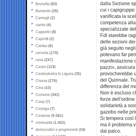
dalla Sezione sp
Brunetta
(83)
cui i capigrupp
Burlando
(26)
vanificata la sce
Camogli
(2)
competenza alla 
canile
(4)
specializzate de
Cappello
(8)
FdI starebbe rag
Caprotti
(2)
delle sezioni dei
Caritas
(6)
già seguito negli 
carovita
(170)
potevano far pen
casa
(247)
manifestazione d
pazzi», assicura
Casini
(119)
provocherebbe un
Centrodestra in Liguria
(35)
del Quirinale. Tr
Chiesa
(276)
differenza del m
Cina
(10)
Non è escluso che
Comune
(342)
forze dell’ordine
Coop
(7)
solidarietà a sos
Cossiga
(7)
gazebo nelle prin
Costume
(5.581)
Si tempera così 
criminalità
(1.402)
ma il problema vi
democratici e progressisti
(19)
dal palco.