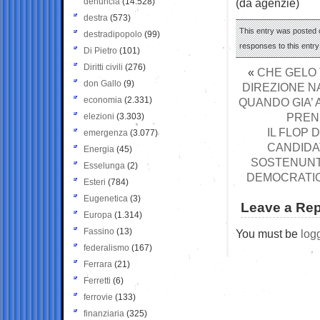
denuncia
(14.528)
(da agenzie)
destra
(573)
This entry was posted 
destradipopolo
(99)
responses to this entr
Di Pietro
(101)
Diritti civili
(276)
«
CHE GELO 
don Gallo
(9)
DIREZIONE NA
economia
(2.331)
QUANDO GIA’ 
PREND
elezioni
(3.303)
IL FLOP 
emergenza
(3.077)
CANDIDA
Energia
(45)
SOSTENUNTA
Esselunga
(2)
DEMOCRATICI
Esteri
(784)
Eugenetica
(3)
Leave a Rep
Europa
(1.314)
Fassino
(13)
You must be
log
federalismo
(167)
Ferrara
(21)
Ferretti
(6)
ferrovie
(133)
finanziaria
(325)