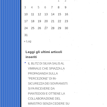
1
2
3
4
5
6
7
8
9
10
11
12
13
14
15
16
17
18
19
20
21
22
23
24
25
26
27
28
29
30
31
« Lug
Leggi gli ultimi articoli
inseriti
IL BLITZ DI SILVIA SALIS AL
VIMINALE CHE SPIAZZA LA
PROPAGANDA SULLA
“PERCEZIONE” DI IN-
SICUREZZA DEI SOVRANISTI:
SI FA RICEVERE DA
PIANTEDOSI E OTTIENE LA
COLLABORAZIONE DEL
MINISTRO SENZA CEDERE SU