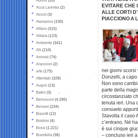
Aborto
(20)
EVITARE CHE I
Acca Larentia
(2)
ALLE CORTI D
Alcool
(3)
PIACCIONO A 
Alemanno
(150)
Alfano
(315)
Alitalia
(123)
Ambiente
(341)
AN
(210)
Animali
(74)
Arancioni
(2)
nei giorni scors
arte
(175)
Donzelli, a capo 
Attentato
(329)
Non sono cambiat
Auguri
(13)
parte della magi
Batini
(3)
circostanziato ch
Berlusconi
(4.295)
tenuta ieri. Una
Bersani
(234)
consueto appunt
Biasotti
(12)
Stavolta il caso
Boldrini
(4)
c’entrano. Né ha
Bossi
(1.221)
è sui cinque giud
– concluso ieri a
Brambilla
(38)