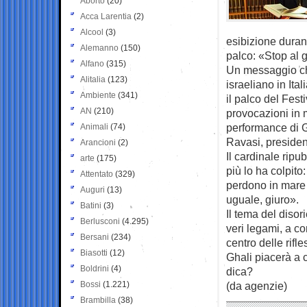
Aborto
(20)
Acca Larentia
(2)
Alcool
(3)
esibizione durant
Alemanno
(150)
palco: «Stop al 
Alfano
(315)
Un messaggio ch
Alitalia
(123)
israeliano in It
Ambiente
(341)
il palco del Fest
AN
(210)
provocazioni in 
performance di G
Animali
(74)
Ravasi, presiden
Arancioni
(2)
Il cardinale ripu
arte
(175)
più lo ha colpito
Attentato
(329)
perdono in mare 
Auguri
(13)
uguale, giuro».
Batini
(3)
Il tema del diso
Berlusconi
(4.295)
veri legami, a co
Bersani
(234)
centro delle rifl
Biasotti
(12)
Ghali piacerà a 
Boldrini
(4)
dica?
Bossi
(1.221)
(da agenzie)
Brambilla
(38)