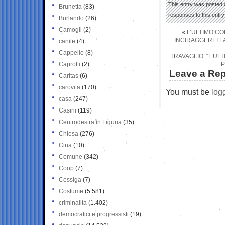
This entry was posted 
Brunetta
(83)
responses to this entr
Burlando
(26)
Camogli
(2)
«
L’ULTIMO COM
INCIRAGGEREI LA
canile
(4)
Cappello
(8)
TRAVAGLIO: “L’U
Caprotti
(2)
P
Leave a Rep
Caritas
(6)
carovita
(170)
You must be
log
casa
(247)
Casini
(119)
Centrodestra in Liguria
(35)
Chiesa
(276)
Cina
(10)
Comune
(342)
Coop
(7)
Cossiga
(7)
Costume
(5.581)
criminalità
(1.402)
democratici e progressisti
(19)