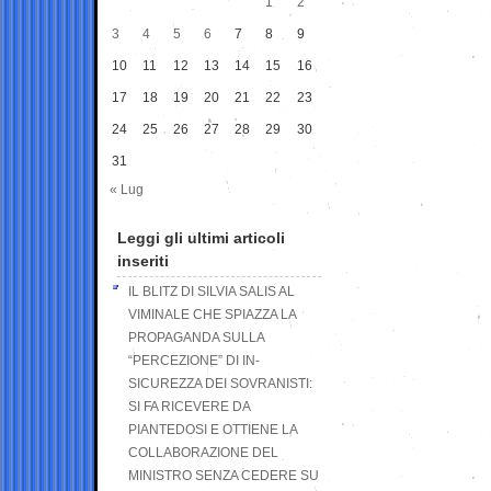
1
2
3
4
5
6
7
8
9
10
11
12
13
14
15
16
17
18
19
20
21
22
23
24
25
26
27
28
29
30
31
« Lug
Leggi gli ultimi articoli
inseriti
IL BLITZ DI SILVIA SALIS AL
VIMINALE CHE SPIAZZA LA
PROPAGANDA SULLA
“PERCEZIONE” DI IN-
SICUREZZA DEI SOVRANISTI:
SI FA RICEVERE DA
PIANTEDOSI E OTTIENE LA
COLLABORAZIONE DEL
MINISTRO SENZA CEDERE SU