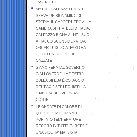
TASER E CP
MA CHE GALEAZZO DICI? TI
SERVE UN BIGNAMINO DI
STORIA. IL CAPOGRUPPO ALLA
CAMERA DI FRATELLI D’ITALIA,
GALEAZZO BIGNAMI, NEL SUO
ATTACCO SCONSIDERATO A
OSCAR LUIGI SCALFARO HA
DETTO UN BEL PO’ DI
CAZZATE
SIAMO FERMI AL GOVERNO
GIALLOVERDE: LA DESTRA
SULLA DIFESA È OSTAGGIO
DEI “PACIFISTI” LEGHISTI, LA
SINISTRA DEL PUTINIANO
CONTE
LE ONDATE DI CALORE DI
QUEST’ESTATE HANNO
PORTATO TEMPERATURE
RECORD IN TUTTA EUROPA E
UNA SICCITA’ MAI VISTA. I