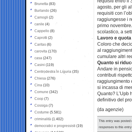
requisiti entro 
Brunetta
(83)
agosto, per gli a
Burlando
(26)
requisiti con l’o
Camogli
(2)
raggiungesse i r
canile
(4)
primo novembre. 
Cappello
(8)
scolastico, a set
Lavoro e quota
Caprotti
(2)
Coloro che deci
Caritas
(6)
al raggiungimento
carovita
(170)
cumulare altri red
casa
(247)
Quanto si riduc
Casini
(119)
Andare in pensio
Centrodestra in Liguria
(35)
contributi rispet
Chiesa
(276)
raggiungimento d
Cina
(10)
si incassa di me
Comune
(342)
Quanto? L’Upb ha
Coop
(7)
definitivo del pr
Cossiga
(7)
(da agenzie)
Costume
(5.581)
criminalità
(1.402)
This entry was posted o
democratici e progressisti
(19)
responses to this entr