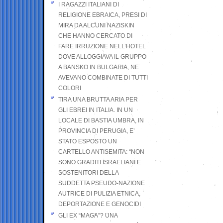
I RAGAZZI ITALIANI DI
RELIGIONE EBRAICA, PRESI DI
MIRA DA ALCUNI NAZISKIN
CHE HANNO CERCATO DI
FARE IRRUZIONE NELL’HOTEL
DOVE ALLOGGIAVA IL GRUPPO
A BANSKO IN BULGARIA, NE
AVEVANO COMBINATE DI TUTTI
COLORI
TIRA UNA BRUTTA ARIA PER
GLI EBREI IN ITALIA. IN UN
LOCALE DI BASTIA UMBRA, IN
PROVINCIA DI PERUGIA, E’
STATO ESPOSTO UN
CARTELLO ANTISEMITA: “NON
SONO GRADITI ISRAELIANI E
SOSTENITORI DELLA
SUDDETTA PSEUDO-NAZIONE
AUTRICE DI PULIZIA ETNICA,
DEPORTAZIONE E GENOCIDI
GLI EX “MAGA”? UNA