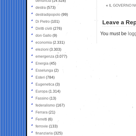
denuncia
(14.528)
«
IL GOVERNO NO
destra
(573)
destradipopolo
(99)
Leave a Rep
Di Pietro
(101)
Diritti civili
(276)
You must be
log
don Gallo
(9)
economia
(2.331)
elezioni
(3.303)
emergenza
(3.077)
Energia
(45)
Esselunga
(2)
Esteri
(784)
Eugenetica
(3)
Europa
(1.314)
Fassino
(13)
federalismo
(167)
Ferrara
(21)
Ferretti
(6)
ferrovie
(133)
finanziaria
(325)