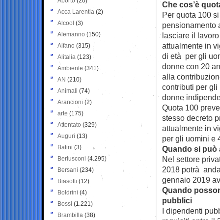
Aborto
(20)
Che cos’è quot
Acca Larentia
(2)
Per quota 100 s
Alcool
(3)
pensionamento a
Alemanno
(150)
lasciare il lavor
attualmente in v
Alfano
(315)
di età per gli uo
Alitalia
(123)
donne con 20 ann
Ambiente
(341)
alla contribuzio
AN
(210)
contributi per gl
Animali
(74)
donne indipendet
Arancioni
(2)
Quota 100 preved
arte
(175)
stesso decreto p
Attentato
(329)
attualmente in v
Auguri
(13)
per gli uomini e
Batini
(3)
Quando si può 
Nel settore priva
Berlusconi
(4.295)
2018 potrà andar
Bersani
(234)
gennaio 2019 avr
Biasotti
(12)
Quando possono
Boldrini
(4)
pubblici
Bossi
(1.221)
I dipendenti pubb
Brambilla
(38)