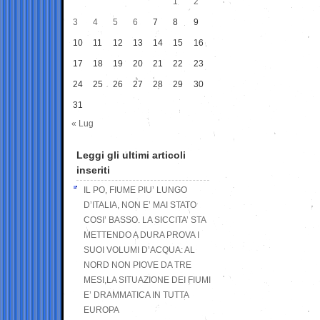
1
2
3
4
5
6
7
8
9
10
11
12
13
14
15
16
17
18
19
20
21
22
23
24
25
26
27
28
29
30
31
« Lug
Leggi gli ultimi articoli
inseriti
IL PO, FIUME PIU’ LUNGO
D’ITALIA, NON E’ MAI STATO
COSI’ BASSO. LA SICCITA’ STA
METTENDO A DURA PROVA I
SUOI VOLUMI D’ACQUA: AL
NORD NON PIOVE DA TRE
MESI,LA SITUAZIONE DEI FIUMI
E’ DRAMMATICA IN TUTTA
EUROPA