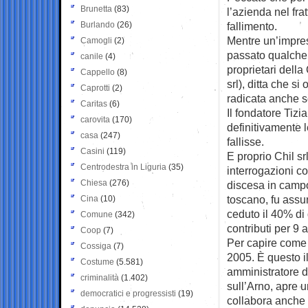
Brunetta
(83)
l’azienda nel fr
Burlando
(26)
fallimento.
Mentre un’impresa
Camogli
(2)
passato qualche a
canile
(4)
proprietari della 
Cappello
(8)
srl), ditta che s
Caprotti
(2)
radicata anche so
Caritas
(6)
Il fondatore Tiz
carovita
(170)
definitivamente 
casa
(247)
fallisse.
Casini
(119)
E proprio Chil sr
Centrodestra in Liguria
(35)
interrogazioni co
Chiesa
(276)
discesa in campo
toscano, fu assu
Cina
(10)
ceduto il 40% di 
Comune
(342)
contributi per 9 
Coop
(7)
Per capire come i
Cossiga
(7)
2005. È questo i
Costume
(5.581)
amministratore d
criminalità
(1.402)
sull’Arno, apre u
democratici e progressisti
(19)
collabora anche c