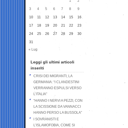
1
2
3
4
5
6
7
8
9
10
11
12
13
14
15
16
17
18
19
20
21
22
23
24
25
26
27
28
29
30
31
« Lug
Leggi gli ultimi articoli
inseriti
CRISI DEI MIGRANTI, LA
GERMANIA: “I CLANDESTINI
VERRANNO ESPULSI VERSO
L’ITALIA”
“HANNO I NERVI A PEZZI, CON
LA SCISSIONE DA VANNACCI
HANNO PERSO LA BUSSOLA”
I SOVRANISTI E
L’ISLAMOFOBIA, COME SI