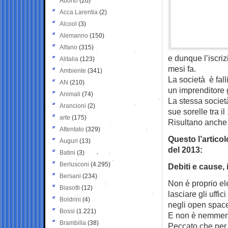
Aborto
(20)
Acca Larentia
(2)
Alcool
(3)
Alemanno
(150)
Alfano
(315)
e dunque l’iscriz
Alitalia
(123)
mesi fa.
Ambiente
(341)
La società è fal
AN
(210)
un imprenditore
Animali
(74)
La stessa società
Arancioni
(2)
sue sorelle tra il
arte
(175)
Risultano anche c
Attentato
(329)
Questo l’artico
Auguri
(13)
del 2013:
Batini
(3)
Berlusconi
(4.295)
Debiti e cause,
Bersani
(234)
Non è proprio el
Biasotti
(12)
lasciare gli uffic
Boldrini
(4)
negli open space
Bossi
(1.221)
E non è nemmeno 
Brambilla
(38)
Peccato che per 