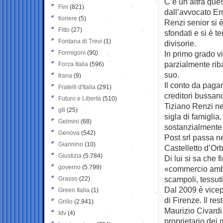
C’è un’altra ques
Fini
(821)
dall’avvocato Er
fioriere
(5)
Renzi senior si è 
Fitto
(27)
sfondati e si è t
Fontana di Trevi
(1)
divisorie.
Formigoni
(90)
In primo grado v
parzialmente riba
Forza Italia
(596)
suo.
frana
(9)
Il conto da pagar
Fratelli d'Italia
(291)
creditori bussano
Futuro e Libertà
(510)
Tiziano Renzi n
g8
(25)
sigla di famiglia,
Gelmini
(68)
sostanzialmente 
Genova
(542)
Post srl passa n
Giannino
(10)
Castelletto d’Or
Giustizia
(5.784)
Di lui si sa che
governo
(5.799)
«commercio ambul
scampoli, tessuti
Grasso
(22)
Dal 2009 è vicep
Green Italia
(1)
di Firenze. Il re
Grillo
(2.941)
Maurizio Civardi. 
Idv
(4)
proprietario dei 