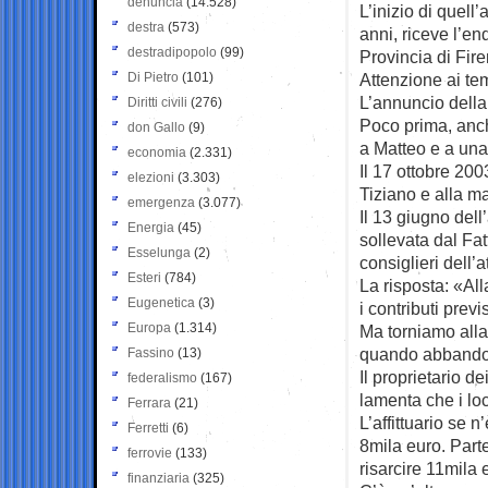
denuncia
(14.528)
L’inizio di quell’
destra
(573)
anni, riceve l’en
destradipopolo
(99)
Provincia di Fir
Di Pietro
(101)
Attenzione ai te
L’annuncio della
Diritti civili
(276)
Poco prima, anch
don Gallo
(9)
a Matteo e a una 
economia
(2.331)
Il 17 ottobre 200
elezioni
(3.303)
Tiziano e alla ma
emergenza
(3.077)
Il 13 giugno del
Energia
(45)
sollevata dal Fa
Esselunga
(2)
consiglieri dell’
Esteri
(784)
La risposta: «All
Eugenetica
(3)
i contributi previ
Europa
(1.314)
Ma torniamo alla
quando abbandona
Fassino
(13)
Il proprietario d
federalismo
(167)
lamenta che i loc
Ferrara
(21)
L’affittuario se 
Ferretti
(6)
8mila euro. Parte
ferrovie
(133)
risarcire 11mila e
finanziaria
(325)