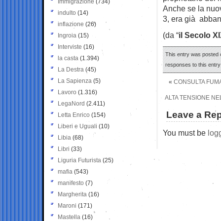
Immigrazione
(734)
Anche se la nuov
indulto
(14)
3, era già abban
inflazione
(26)
(da “
il Secolo X
Ingroia
(15)
Interviste
(16)
This entry was posted o
la casta
(1.394)
responses to this entr
La Destra
(45)
La Sapienza
(5)
«
CONSULTA FUMA
Lavoro
(1.316)
ALTA TENSIONE NEL
LegaNord
(2.411)
Leave a Rep
Letta Enrico
(154)
Liberi e Uguali
(10)
You must be
log
Libia
(68)
Libri
(33)
Liguria Futurista
(25)
mafia
(543)
manifesto
(7)
Margherita
(16)
Maroni
(171)
Mastella
(16)