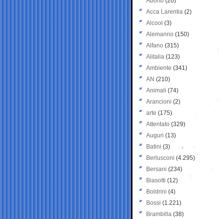
Aborto
(20)
Acca Larentia
(2)
Alcool
(3)
Alemanno
(150)
Alfano
(315)
Alitalia
(123)
Ambiente
(341)
AN
(210)
Animali
(74)
Arancioni
(2)
arte
(175)
Attentato
(329)
Auguri
(13)
Batini
(3)
Berlusconi
(4.295)
Bersani
(234)
Biasotti
(12)
Boldrini
(4)
Bossi
(1.221)
Brambilla
(38)