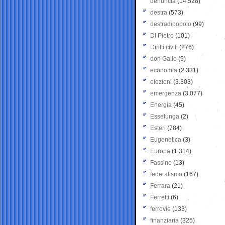
denuncia
(14.528)
destra
(573)
destradipopolo
(99)
Di Pietro
(101)
Diritti civili
(276)
don Gallo
(9)
economia
(2.331)
elezioni
(3.303)
emergenza
(3.077)
Energia
(45)
Esselunga
(2)
Esteri
(784)
Eugenetica
(3)
Europa
(1.314)
Fassino
(13)
federalismo
(167)
Ferrara
(21)
Ferretti
(6)
ferrovie
(133)
finanziaria
(325)