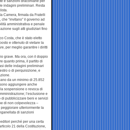
lte e sanzioni draconiane per
lle indagini preliminari. Resta
lista.
la Camera, firmata da Fratelli
i, che “invitano” il governo ad
ilità amministrativa e penale
zione sugli atti giudiziari fino
co Costa, che è stato eletto
posto e ottenuto di vietare la
, per meglio garantire i diritti
o grave. Ma ora, con il doppio
 quanto prima, il partito di
asi delle indagini preliminari
estro o di perquisizione, e
azione.
illano da un minimo di 25.852
ossono aggiungere anche
a; la sospensione o revoca di
a amministrazione; l’esclusione e
o di pubblicizzare beni e servizi
one di non colpevolezza –
 peggiorare ulteriormente la
nganellata di sanzioni
editori perché per una certa
’articolo 21 della Costituzione,