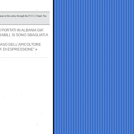
ses to this entry through the
RSS 2.0
feed. You
PORTATI IN ALBANIA GIA’
BILI, SI SONO SBAGLIATI A
 CASO DELL’APICOLTORE
A’ DI ESPRESSIONE”
»