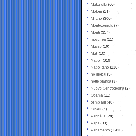
Mattarella
(60)
Meloni
(14)
Milano
(300)
Montezemolo
(7)
Monti
(357)
moschea
(11)
Musso
(10)
Muti
(10)
Napoli
(319)
Napolitano
(220)
no global
(5)
notte bianca
(3)
Nuovo Centrodestra
(2)
Obama
(11)
olimpiadi
(40)
Oliveri
(4)
Pannella
(29)
Papa
(33)
Parlamento
(1.428)