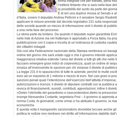
forma integrale che per estratto, pena mu
l’editore fintanto che si sarà nella fase de
la possibilità del sunto da parte del giorna
È di ieri una duplice mossa al Senato e al
d’Italia, ovvero il deputato Andrea Pellicini e il senatore Sergio Rastrell
applicare le misure previste dal decreto legislativo 231 sulla responsab
delle società quando un mezzo di informazione violi il divieto di pubblica
a una certa fase del processo.
La storia parte da lontano. Da quando il deputato super-garantista Enri
nelle liste di Azione ma nel frattempo è approdato a Forza Italia, ha pro
pubblicazione con il copia-e-incolla di un’ordinanza di custodia cautelare
dei cittadini indagati.
Già così alla Federazione nazionale della Stampa sembrava un bavagli
ordine del giorno che sarà votato oggi e che il governo intende applicare
maggioranza relativa estende l’area del divieto a tutti gli atti che nelle f
facciano emergere gravi indizi di colpevolezza, quali un ordine di sequ
innalza all’inverosimile le sanzioni per chi violasse il divieto di pubblic
La legge 231 è lo spauracchio di tutte le aziende, perché le multe osc
euro ad un massimo di 1 milione e mezzo di euro. Nei casi gravi si p
sanzioni penali quali l’interdizione dell’esercizio dell’attività d’impres
autorizzazioni e licenze; il divieto di stipulare contratti con la pubblic
revoca di finanziamenti, sussidi, contributi, agevolazioni; infine il diviet
«Dietro l’etichetta del garantismo e nascondendosi dietro la presunzi
insorge Alessandra Costante, segretaria Fnsi – il governo si appresta a
norma Costa. Ai giornalisti, come ormai ci ha abituato il governo, la ma
economiche.
E questa volta il manganello sanzionatorio dovrebbe toccare anche gli 
politica le notizie non rientrano nel diritto all’informazione stabilito dall