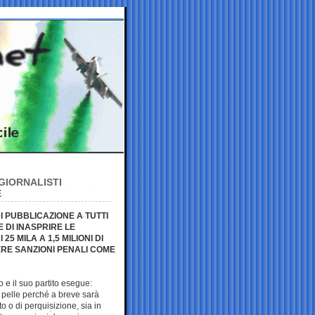
GIORNALISTI
E
DI PUBBLICAZIONE A TUTTI
E DI INASPRIRE LE
5 MILA A 1,5 MILIONI DI
ERE SANZIONI PENALI COME
 e il suo partito esegue:
 pelle perché a breve sarà
o o di perquisizione, sia in