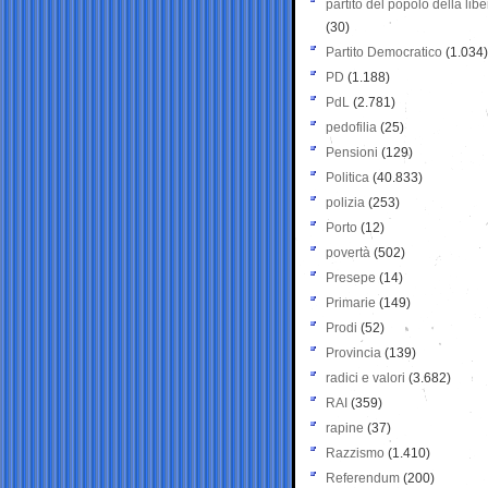
partito del popolo della libe
(30)
Partito Democratico
(1.034)
PD
(1.188)
PdL
(2.781)
pedofilia
(25)
Pensioni
(129)
Politica
(40.833)
polizia
(253)
Porto
(12)
povertà
(502)
Presepe
(14)
Primarie
(149)
Prodi
(52)
Provincia
(139)
radici e valori
(3.682)
RAI
(359)
rapine
(37)
Razzismo
(1.410)
Referendum
(200)