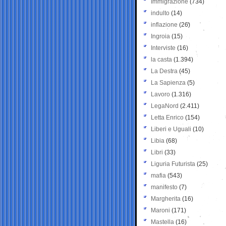
Immigrazione
(734)
indulto
(14)
inflazione
(26)
Ingroia
(15)
Interviste
(16)
la casta
(1.394)
La Destra
(45)
La Sapienza
(5)
Lavoro
(1.316)
LegaNord
(2.411)
Letta Enrico
(154)
Liberi e Uguali
(10)
Libia
(68)
Libri
(33)
Liguria Futurista
(25)
mafia
(543)
manifesto
(7)
Margherita
(16)
Maroni
(171)
Mastella
(16)