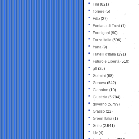
Fini
(821)
fioriere
(5)
Fitto
(27)
Fontana di Trevi
(1)
Formigoni
(90)
Forza Italia
(596)
frana
(9)
Fratelli d'Italia
(291)
Futuro e Libertà
(510)
g8
(25)
Gelmini
(68)
Genova
(542)
Giannino
(10)
Giustizia
(5.784)
governo
(5.799)
Grasso
(22)
Green Italia
(1)
Grillo
(2.941)
Idv
(4)