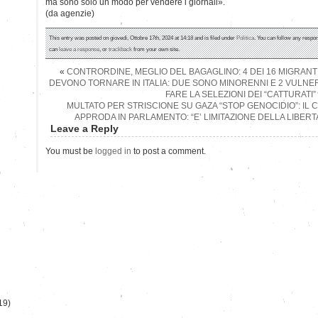
ma sono solo un modo per vendere i giornali».
(da agenzie)
This entry was posted on giovedì, Ottobre 17th, 2024 at 14:18 and is filed under
Politica
. You can follow any respon
can
leave a response
, or
trackback
from your own site.
«
CONTRORDINE, MEGLIO DEL BAGAGLINO: 4 DEI 16 MIGRANTI 
DEVONO TORNARE IN ITALIA: DUE SONO MINORENNI E 2 VULNERA
FARE LA SELEZIONI DEI “CATTURATI”
MULTATO PER STRISCIONE SU GAZA “STOP GENOCIDIO”: IL
APPRODA IN PARLAMENTO: “E’ LIMITAZIONE DELLA LIBERT
Leave a Reply
You must be
logged in
to post a comment.
)
19)