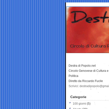
Destra di Popolo.net
Circolo Genovese di Cultura e
Politica
Diretto da Riccardo Fucile
Scrivici: destradipopolo@gma
Categorie
100 giorni
(5)