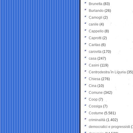
Brunetta
(83)
Burlando
(26)
Camogli
(2)
canile
(4)
Cappello
(8)
Caprotti
(2)
Caritas
(6)
carovita
(170)
casa
(247)
Casini
(119)
Centrodestra in Liguria
(35
Chiesa
(276)
Cina
(10)
Comune
(342)
Coop
(7)
Cossiga
(7)
Costume
(5.581)
criminalità
(1.402)
democratici e progressisti
(