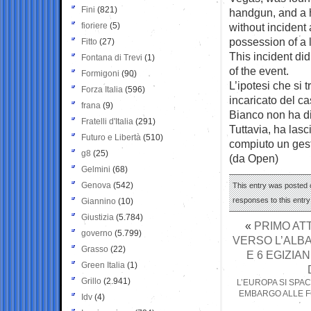
Fini
(821)
handgun, and a h
fioriere
(5)
without incident
possession of a 
Fitto
(27)
This incident di
Fontana di Trevi
(1)
of the event.
Formigoni
(90)
L’ipotesi che si 
Forza Italia
(596)
incaricato del c
frana
(9)
Bianco non ha di
Fratelli d'Italia
(291)
Tuttavia, ha lasc
Futuro e Libertà
(510)
compiuto un gest
g8
(25)
(da Open)
Gelmini
(68)
Genova
(542)
This entry was posted o
responses to this entr
Giannino
(10)
Giustizia
(5.784)
«
PRIMO ATT
governo
(5.799)
VERSO L’ALB
Grasso
(22)
E 6 EGIZIA
Green Italia
(1)
Grillo
(2.941)
L’EUROPA SI SPA
EMBARGO ALLE FO
Idv
(4)