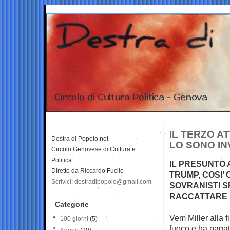
IL TERZO A
Destra di Popolo.net
LO SONO IN
Circolo Genovese di Cultura e
Politica
IL PRESUNTO 
Diretto da Riccardo Fucile
TRUMP, COSI’
Scrivici: destradipopolo@gmail.com
SOVRANISTI 
RACCATTARE 
Categorie
Vem Miller alla f
100 giorni
(5)
fuoco e ha paga