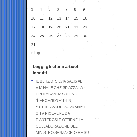
1
2
3
4
5
6
7
8
9
10
11
12
13
14
15
16
17
18
19
20
21
22
23
24
25
26
27
28
29
30
31
« Lug
Leggi gli ultimi articoli
inseriti
IL BLITZ DI SILVIA SALIS AL
VIMINALE CHE SPIAZZA LA
PROPAGANDA SULLA
“PERCEZIONE” DI IN-
SICUREZZA DEI SOVRANISTI:
SI FA RICEVERE DA
PIANTEDOSI E OTTIENE LA
COLLABORAZIONE DEL
MINISTRO SENZA CEDERE SU