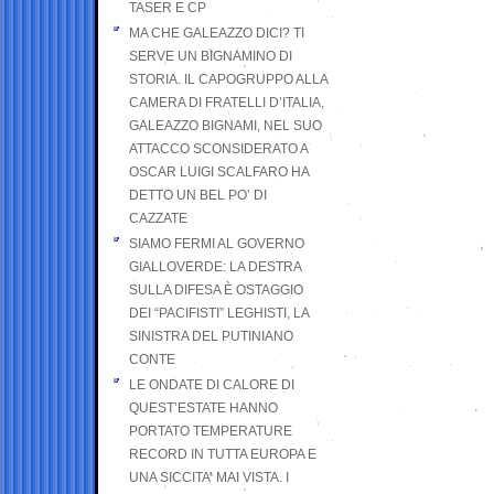
TASER E CP
MA CHE GALEAZZO DICI? TI
SERVE UN BIGNAMINO DI
STORIA. IL CAPOGRUPPO ALLA
CAMERA DI FRATELLI D’ITALIA,
GALEAZZO BIGNAMI, NEL SUO
ATTACCO SCONSIDERATO A
OSCAR LUIGI SCALFARO HA
DETTO UN BEL PO’ DI
CAZZATE
SIAMO FERMI AL GOVERNO
GIALLOVERDE: LA DESTRA
SULLA DIFESA È OSTAGGIO
DEI “PACIFISTI” LEGHISTI, LA
SINISTRA DEL PUTINIANO
CONTE
LE ONDATE DI CALORE DI
QUEST’ESTATE HANNO
PORTATO TEMPERATURE
RECORD IN TUTTA EUROPA E
UNA SICCITA’ MAI VISTA. I