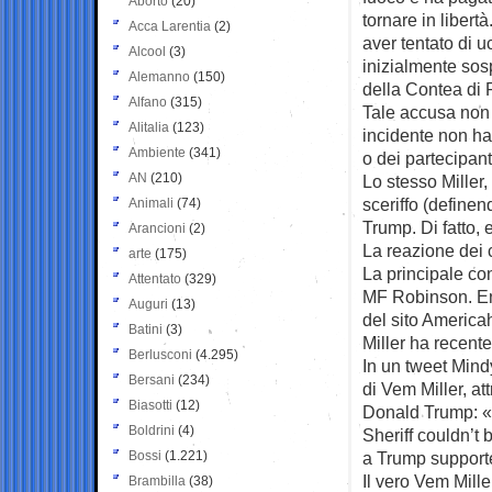
Aborto
(20)
tornare in libert
Acca Larentia
(2)
aver tentato di 
Alcool
(3)
inizialmente sos
Alemanno
(150)
della Contea di 
Alfano
(315)
Tale accusa non 
Alitalia
(123)
incidente non ha
Ambiente
(341)
o dei partecipant
AN
(210)
Lo stesso Miller,
sceriffo (define
Animali
(74)
Trump. Di fatto,
Arancioni
(2)
La reazione dei 
arte
(175)
La principale con
Attentato
(329)
MF Robinson. Ent
Auguri
(13)
del sito Americ
Batini
(3)
Miller ha recent
Berlusconi
(4.295)
In un tweet Mindy
Bersani
(234)
di Vem Miller, at
Biasotti
(12)
Donald Trump: «H
Boldrini
(4)
Sheriff couldn’t
Bossi
(1.221)
a Trump support
Il vero Vem Mille
Brambilla
(38)