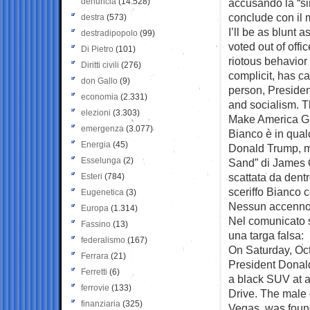
denuncia
(14.528)
accusando la “sin
conclude con il
destra
(573)
I’ll be as blunt 
destradipopolo
(99)
voted out of offi
Di Pietro
(101)
riotous behavior 
Diritti civili
(276)
complicit, has ca
don Gallo
(9)
person, Presiden
economia
(2.331)
and socialism. The
elezioni
(3.303)
Make America Gr
emergenza
(3.077)
Bianco è in qual
Energia
(45)
Donald Trump, ma 
Esselunga
(2)
Sand” di James O
scattata da dentr
Esteri
(784)
sceriffo Bianco 
Eugenetica
(3)
Nessun accenno a
Europa
(1.314)
Nel comunicato s
Fassino
(13)
una targa falsa:
federalismo
(167)
On Saturday, Oct
Ferrara
(21)
President Donald
Ferretti
(6)
a black SUV at a
ferrovie
(133)
Drive. The male d
finanziaria
(325)
Vegas, was found