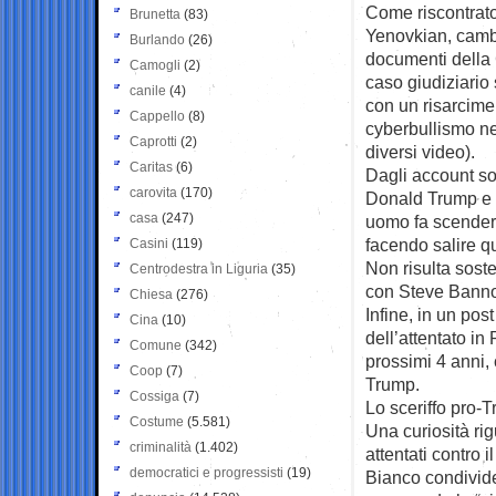
Come riscontrato
Brunetta
(83)
Yenovkian, camb
Burlando
(26)
documenti della 
Camogli
(2)
caso giudiziario 
canile
(4)
con un risarcimen
Cappello
(8)
cyberbullismo nei
Caprotti
(2)
diversi video).
Caritas
(6)
Dagli account soc
carovita
(170)
Donald Trump e 
casa
(247)
uomo fa scender
facendo salire qu
Casini
(119)
Non risulta sost
Centrodestra in Liguria
(35)
con Steve Banno
Chiesa
(276)
Infine, in un pos
Cina
(10)
dell’attentato in
Comune
(342)
prossimi 4 anni, 
Coop
(7)
Trump.
Cossiga
(7)
Lo sceriffo pro-
Costume
(5.581)
Una curiosità ri
criminalità
(1.402)
attentati contro 
democratici e progressisti
(19)
Bianco condivide