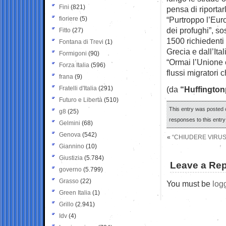
Fini
(821)
pensa di riportarl
fioriere
(5)
“Purtroppo l’Euro
dei profughi”, so
Fitto
(27)
1500 richiedenti 
Fontana di Trevi
(1)
Grecia e dall’Ita
Formigoni
(90)
“Ormai l’Unione 
Forza Italia
(596)
flussi migratori 
frana
(9)
Fratelli d'Italia
(291)
(da
“Huffington
Futuro e Libertà
(510)
This entry was posted o
g8
(25)
responses to this entr
Gelmini
(68)
Genova
(542)
«
“CHIUDERE VIRUS
Giannino
(10)
Giustizia
(5.784)
Leave a Rep
governo
(5.799)
Grasso
(22)
You must be
log
Green Italia
(1)
Grillo
(2.941)
Idv
(4)