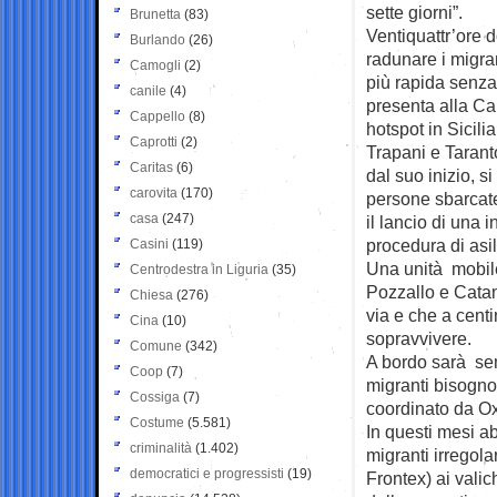
sette giorni”.
Brunetta
(83)
Ventiquattr’ore d
Burlando
(26)
radunare i migran
Camogli
(2)
più rapida senza 
canile
(4)
presenta alla Ca
Cappello
(8)
hotspot in Sicil
Caprotti
(2)
Trapani e Taranto
Caritas
(6)
dal suo inizio, si
carovita
(170)
persone sbarcate
casa
(247)
il lancio di una i
procedura di asil
Casini
(119)
Una unità mobile
Centrodestra in Liguria
(35)
Pozzallo e Catani
Chiesa
(276)
via e che a cent
Cina
(10)
sopravvivere.
Comune
(342)
A bordo sarà sem
Coop
(7)
migranti bisognos
Cossiga
(7)
coordinato da Ox
Costume
(5.581)
In questi mesi ab
criminalità
(1.402)
migranti irregola
democratici e progressisti
(19)
Frontex) ai vali