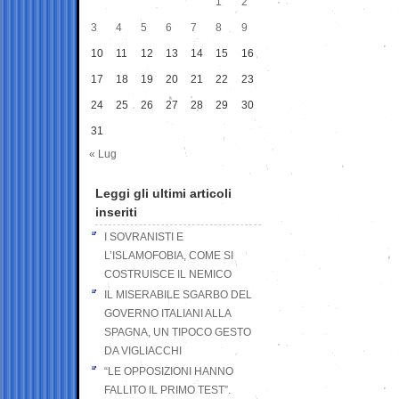
1
2
3
4
5
6
7
8
9
10
11
12
13
14
15
16
17
18
19
20
21
22
23
24
25
26
27
28
29
30
31
« Lug
Leggi gli ultimi articoli
inseriti
I SOVRANISTI E
L’ISLAMOFOBIA, COME SI
COSTRUISCE IL NEMICO
IL MISERABILE SGARBO DEL
GOVERNO ITALIANI ALLA
SPAGNA, UN TIPOCO GESTO
DA VIGLIACCHI
“LE OPPOSIZIONI HANNO
FALLITO IL PRIMO TEST”.