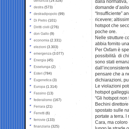
denuncia
(14.528)
dalla normativa, 
domande d’asilo”,
destra
(573)
“Insufficiente” 
destradipopolo
(99)
ricevere; altiss
Di Pietro
(101)
hotspot che seco
Diritti civili
(276)
poche ore.
don Gallo
(9)
Nelle strutture 
economia
(2.331)
abbia fornito un
elezioni
(3.303)
Per Oxfam è spec
emergenza
(3.077)
possibilità di ch
Energia
(45)
sono stati emana
Esselunga
(2)
dall’inconsistent
pensare che a ne
Esteri
(784)
dichiarazioni, pur
Eugenetica
(3)
Le violazioni pot
Europa
(1.314)
hotspot galleggi
Fassino
(13)
“Gli hotspot non
federalismo
(167)
Bechini direttor
Ferrara
(21)
spostato sulle n
Ferretti
(6)
portate a terra. I
ferrovie
(133)
Cara, ma coloro 
finanziaria
(325)
lungo le strade o