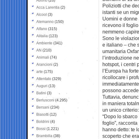
Aborto
(20)
Poliziotti che d
Acca Larentia
(2)
istanti se un migr
Alcool
(3)
Uomini e donne 
Alemanno
(150)
ricevono il fogl
Alfano
(315)
nemmeno capire 
Alitalia
(123)
Sono le violazion
Ambiente
(341)
e italiano – che
AN
(210)
umanitaria Oxfam
l’introduzione n
Animali
(74)
hotspot, i centri
Arancioni
(2)
l’Europa ha forte
arte
(175)
ricollocare i pr
Attentato
(329)
immediatamente i
Auguri
(13)
possono accedere 
Batini
(3)
Tuttavia, denunci
Berlusconi
(4.295)
in maniera totalm
Bersani
(234)
un unico criterio:
Biasotti
(12)
“Dopo lo sbarco 
Boldrini
(4)
foglio”, racconta
Bossi
(1.221)
hanno detto: te 
scoperto che era 
Brambilla
(38)