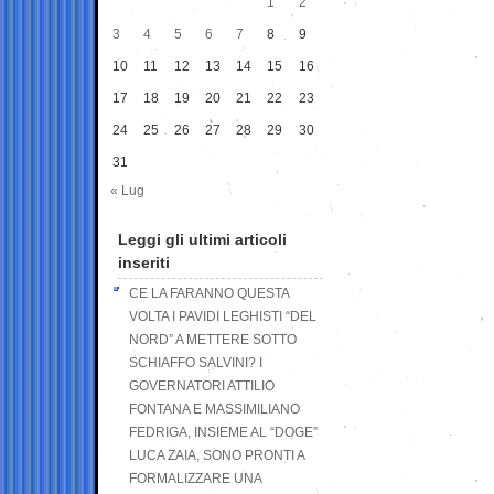
1
2
3
4
5
6
7
8
9
10
11
12
13
14
15
16
17
18
19
20
21
22
23
24
25
26
27
28
29
30
31
« Lug
Leggi gli ultimi articoli
inseriti
CE LA FARANNO QUESTA
VOLTA I PAVIDI LEGHISTI “DEL
NORD” A METTERE SOTTO
SCHIAFFO SALVINI? I
GOVERNATORI ATTILIO
FONTANA E MASSIMILIANO
FEDRIGA, INSIEME AL “DOGE”
LUCA ZAIA, SONO PRONTI A
FORMALIZZARE UNA