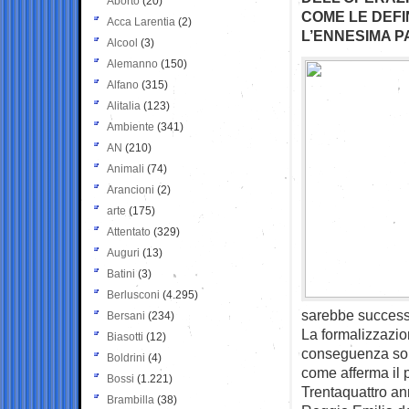
Aborto
(20)
COME LE DEFIN
Acca Larentia
(2)
L’ENNESIMA P
Alcool
(3)
Alemanno
(150)
Alfano
(315)
Alitalia
(123)
Ambiente
(341)
AN
(210)
Animali
(74)
Arancioni
(2)
arte
(175)
Attentato
(329)
Auguri
(13)
Batini
(3)
Berlusconi
(4.295)
sarebbe successo 
Bersani
(234)
La formalizzazion
Biasotti
(12)
conseguenza solt
Boldrini
(4)
come afferma il p
Bossi
(1.221)
Trentaquattro an
Brambilla
(38)