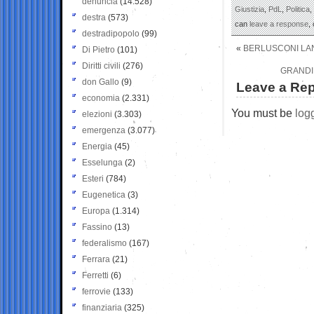
denuncia
(14.528)
Giustizia
,
PdL
,
Politica
,
destra
(573)
can
leave a response
,
destradipopolo
(99)
«
BERLUSCONI LANC
Di Pietro
(101)
Diritti civili
(276)
GRANDI 
don Gallo
(9)
Leave a Rep
economia
(2.331)
You must be
log
elezioni
(3.303)
emergenza
(3.077)
Energia
(45)
Esselunga
(2)
Esteri
(784)
Eugenetica
(3)
Europa
(1.314)
Fassino
(13)
federalismo
(167)
Ferrara
(21)
Ferretti
(6)
ferrovie
(133)
finanziaria
(325)