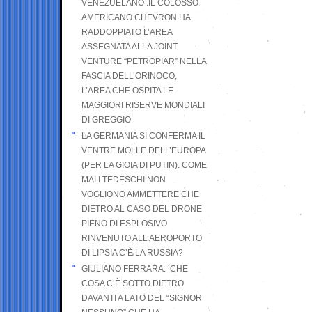
VENEZUELANO .IL COLOSSO
AMERICANO CHEVRON HA
RADDOPPIATO L’AREA
ASSEGNATA ALLA JOINT
VENTURE “PETROPIAR” NELLA
FASCIA DELL’ORINOCO,
L’AREA CHE OSPITA LE
MAGGIORI RISERVE MONDIALI
DI GREGGIO
LA GERMANIA SI CONFERMA IL
VENTRE MOLLE DELL’EUROPA
(PER LA GIOIA DI PUTIN). COME
MAI I TEDESCHI NON
VOGLIONO AMMETTERE CHE
DIETRO AL CASO DEL DRONE
PIENO DI ESPLOSIVO
RINVENUTO ALL’AEROPORTO
DI LIPSIA C’È LA RUSSIA?
GIULIANO FERRARA: ’CHE
COSA C’È SOTTO DIETRO
DAVANTI A LATO DEL “SIGNOR