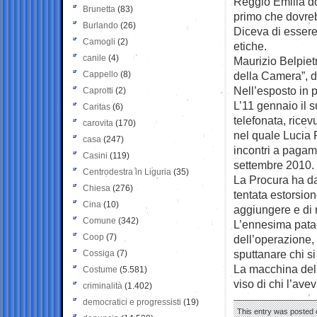
Reggio Emilia dov
Brunetta
(83)
primo che dovre
Burlando
(26)
Diceva di esser
Camogli
(2)
etiche.
canile
(4)
Maurizio Belpietr
Cappello
(8)
della Camera”, d
Nell’esposto in p
Caprotti
(2)
L’11 gennaio il 
Caritas
(6)
telefonata, rice
carovita
(170)
nel quale Lucia R
casa
(247)
incontri a pagam
Casini
(119)
settembre 2010.
Centrodestra in Liguria
(35)
La Procura ha da
Chiesa
(276)
tentata estorsio
Cina
(10)
aggiungere e di 
Comune
(342)
L’ennesima patac
Coop
(7)
dell’operazione, 
sputtanare chi s
Cossiga
(7)
La macchina del f
Costume
(5.581)
viso di chi l’av
criminalità
(1.402)
democratici e progressisti
(19)
This entry was posted o