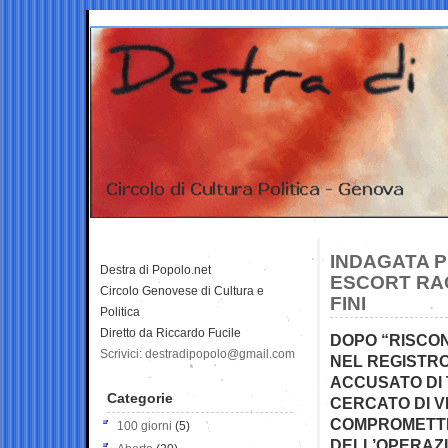
INDAGATA P
Destra di Popolo.net
ESCORT RA
Circolo Genovese di Cultura e
FINI
Politica
Diretto da Riccardo Fucile
DOPO “RISCON
Scrivici: destradipopolo@gmail.com
NEL REGISTRO
ACCUSATO DI
Categorie
CERCATO DI 
COMPROMETTE
100 giorni
(5)
DELL’OPERAZI