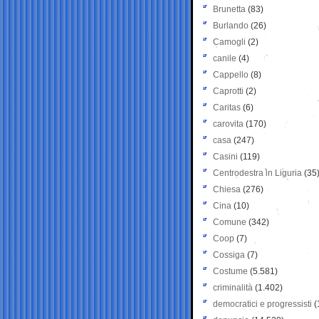
Brunetta
(83)
Burlando
(26)
Camogli
(2)
canile
(4)
Cappello
(8)
Caprotti
(2)
Caritas
(6)
carovita
(170)
casa
(247)
Casini
(119)
Centrodestra in Liguria
(35
Chiesa
(276)
Cina
(10)
Comune
(342)
Coop
(7)
Cossiga
(7)
Costume
(5.581)
criminalità
(1.402)
democratici e progressisti
(