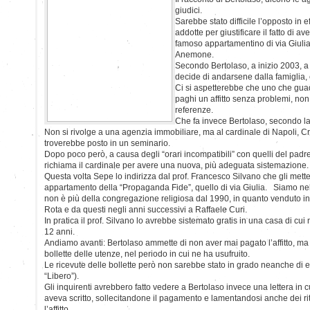
giudici.
Sarebbe stato difficile l’opposto in e
addotte per giustificare il fatto di a
famoso appartamentino di via Giulia
Anemone.
Secondo Bertolaso, a inizio 2003, a 
decide di andarsene dalla famiglia,
Ci si aspetterebbe che uno che gua
paghi un affitto senza problemi, no
referenze.
Che fa invece Bertolaso, secondo la
Non si rivolge a una agenzia immobiliare, ma al cardinale di Napoli, C
troverebbe posto in un seminario.
Dopo poco però, a causa degli “orari incompatibili” con quelli del pad
richiama il cardinale per avere una nuova, più adeguata sistemazione.
Questa volta Sepe lo indirizza dal prof. Francesco Silvano che gli met
appartamento della “Propaganda Fide”, quello di via Giulia. Siamo ne
non è più della congregazione religiosa dal 1990, in quanto venduto in 
Rota e da questi negli anni successivi a Raffaele Curi.
In pratica il prof. Silvano lo avrebbe sistemato gratis in una casa di cu
12 anni.
Andiamo avanti: Bertolaso ammette di non aver mai pagato l’affitto, ma
bollette delle utenze, nel periodo in cui ne ha usufruito.
Le ricevute delle bollette però non sarebbe stato in grado neanche di e
“Libero”).
Gli inquirenti avrebbero fatto vedere a Bertolaso invece una lettera in cui
aveva scritto, sollecitandone il pagamento e lamentandosi anche dei rit
l’affitto.