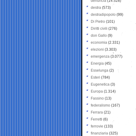
denuncia
(14.528)
destra
(573)
destradipopolo
(99)
Di Pietro
(101)
Diritti civili
(276)
don Gallo
(9)
economia
(2.331)
elezioni
(3.303)
emergenza
(3.077)
Energia
(45)
Esselunga
(2)
Esteri
(784)
Eugenetica
(3)
Europa
(1.314)
Fassino
(13)
federalismo
(167)
Ferrara
(21)
Ferretti
(6)
ferrovie
(133)
finanziaria
(325)