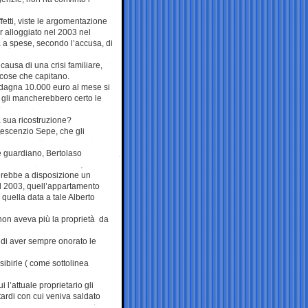
ffetti, viste le argomentazione
ver alloggiato nel 2003 nel
 a spese, secondo l’accusa, di
causa di una crisi familiare,
 cose che capitano.
dagna 10.000 euro al mese si
n gli mancherebbero certo le
 sua ricostruzione?
rescenzio Sepe, che gli
re guardiano, Bertolaso
terebbe a disposizione un
l 2003, quell’appartamento
quella data a tale Alberto
i non aveva più la proprietà da
 di aver sempre onorato le
sibirle ( come sottolinea
 l’attuale proprietario gli
ardi con cui veniva saldato