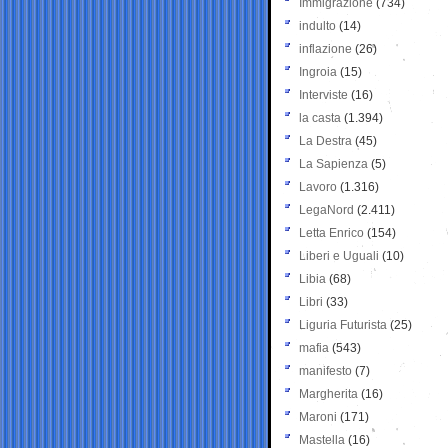
Immigrazione
(734)
indulto
(14)
inflazione
(26)
Ingroia
(15)
Interviste
(16)
la casta
(1.394)
La Destra
(45)
La Sapienza
(5)
Lavoro
(1.316)
LegaNord
(2.411)
Letta Enrico
(154)
Liberi e Uguali
(10)
Libia
(68)
Libri
(33)
Liguria Futurista
(25)
mafia
(543)
manifesto
(7)
Margherita
(16)
Maroni
(171)
Mastella
(16)