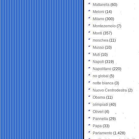
Mattarella
(60)
Meloni
(14)
Milano
(300)
Montezemolo
(7)
Monti
(357)
moschea
(11)
Musso
(10)
Muti
(10)
Napoli
(319)
Napolitano
(220)
no global
(5)
notte bianca
(3)
Nuovo Centrodestra
(2)
Obama
(11)
olimpiadi
(40)
Oliveri
(4)
Pannella
(29)
Papa
(33)
Parlamento
(1.428)