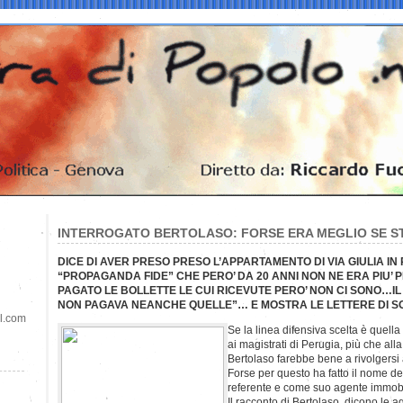
INTERROGATO BERTOLASO: FORSE ERA MEGLIO SE ST
DICE DI AVER PRESO PRESO L’APPARTAMENTO DI VIA GIULIA IN
“PROPAGANDA FIDE” CHE PERO’ DA 20 ANNI NON NE ERA PIU’ 
PAGATO LE BOLLETTE LE CUI RICEVUTE PERO’ NON CI SONO…IL
NON PAGAVA NEANCHE QUELLE”… E MOSTRA LE LETTERE DI S
il.com
Se la linea difensiva scelta è quella
ai magistrati di Perugia, più che all
Bertolaso farebbe bene a rivolgersi 
Forse per questo ha fatto il nome d
referente e come suo agente immobi
Il racconto di Bertolaso, dicono le a