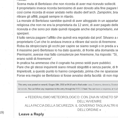
Scena muta di Bertolaso che non ricorda di aver mai ricevuto solleciti.
Il proprietario invece ricorda benissimo di aver dovuto alla fine pagare lui
così come ricorda di esser andato nello studio dell’arch. Zampolini, br
ritirare gli affitti, pagati sempre in ritardo.
La morale di Bertolaso sarebbe quindi di aver alloggiato in un appartam
religiosa che non ne era la proprietaria da 12 anni, di aver pagato dell
ricevuta e che sono poi state quindi ripagate anche dal proprietario, e
sperperi.
Il tutto senza pagare l’affitto che quindi era regolato dal prof. Silvano a
proprietario Curi che lo andava invece a ritirare dal socio di Anemone.
Roba da stropicciarsi gli occhi per capire se siamo svegli o in preda a v
Il massimo però Bertolaso lo ha dato quando, di fronte alla domanda 
Piermarini, avesse mai fatto consulenze per Anemone, ha risposto: “Sì, 
erano soldi di Anemone”.
In pratica ha ammesso che il cognato ha preso soldi pure pubblici.
)
Pare che gli stessi inquirenti siano rimasti sbigottiti e senza parole, di 
Impietositi, a questo punto lo hanno congedato, prima che ne sparasse
Forse era meglio se Bertolaso si fosse avvalso della facoltà di non ris
This entry was posted on venerdì, Giugno 18th, 2010 at 04:10 and is filed under
casa
,
Costume
,
denuncia
,
Giustiz
terremoto
. You can follow any responses to this entry through the
RSS 2.0
feed. You can
leave a response
, or
trac
«
FEDERALISMO METEOROLOGICO: CON ZAIA IN VENETO SP
DELL’AVVENIRE
ALLA FACCIA DELLA SICUREZZA: IL GOVERNO TAGLIA ALTRI 6
DELL’ORDINE
»
19)
Leave a Reply