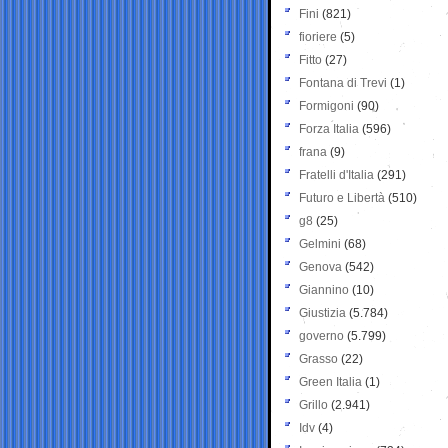
Fini
(821)
fioriere
(5)
Fitto
(27)
Fontana di Trevi
(1)
Formigoni
(90)
Forza Italia
(596)
frana
(9)
Fratelli d'Italia
(291)
Futuro e Libertà
(510)
g8
(25)
Gelmini
(68)
Genova
(542)
Giannino
(10)
Giustizia
(5.784)
governo
(5.799)
Grasso
(22)
Green Italia
(1)
Grillo
(2.941)
Idv
(4)