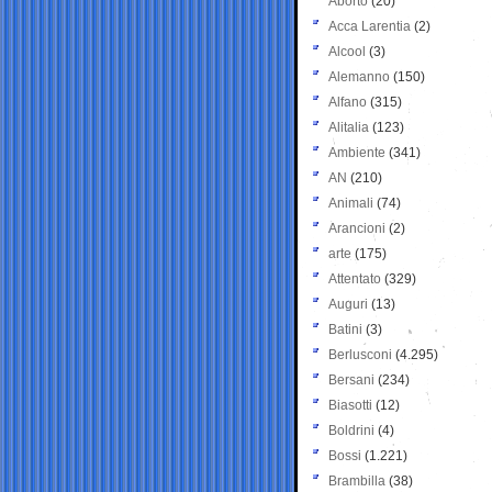
Aborto
(20)
Acca Larentia
(2)
Alcool
(3)
Alemanno
(150)
Alfano
(315)
Alitalia
(123)
Ambiente
(341)
AN
(210)
Animali
(74)
Arancioni
(2)
arte
(175)
Attentato
(329)
Auguri
(13)
Batini
(3)
Berlusconi
(4.295)
Bersani
(234)
Biasotti
(12)
Boldrini
(4)
Bossi
(1.221)
Brambilla
(38)