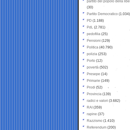
partito del popolo della libe
(30)
Partito Democratico
(1.034)
PD
(1.188)
PdL
(2.781)
pedofilia
(25)
Pensioni
(129)
Politica
(40.790)
polizia
(253)
Porto
(12)
povertà
(502)
Presepe
(14)
Primarie
(149)
Prodi
(52)
Provincia
(139)
radici e valori
(3.682)
RAI
(359)
rapine
(37)
Razzismo
(1.410)
Referendum
(200)