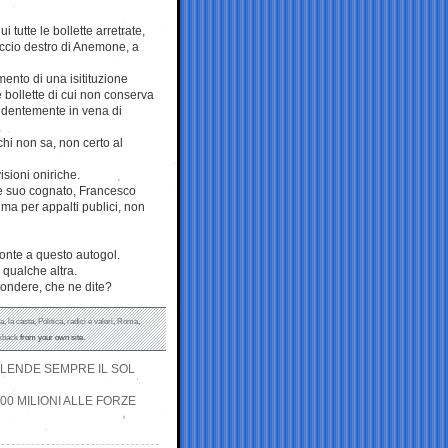
 tutte le bollette arretrate,
accio destro di Anemone, a
ento di una isitituzione
e bollette di cui non conserva
videntemente in vena di
 chi non sa, non certo al
isioni oniriche.
se suo cognato, Francesco
ma per appalti publici, non
fronte a questo autogol.
 qualche altra.
pondere, che ne dite?
ia
,
la casta
,
Politica
,
radici e valori
,
Roma
,
kback
from your own site.
LENDE SEMPRE IL SOL
00 MILIONI ALLE FORZE