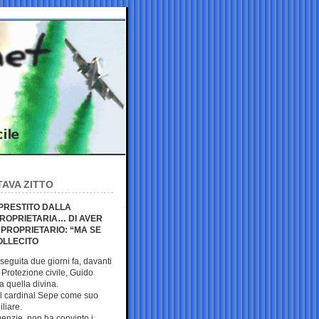
AVA ZITTO
 PRESTITO DALLA
PROPRIETARIA… DI AVER
 PROPRIETARIO: “MA SE
OLLECITO
 seguita due giorni fa, davanti
a Protezione civile, Guido
a quella divina.
el cardinal Sepe come suo
liare.
genzie, non ha convinto i