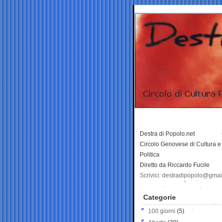
Destra di Popolo.net
Circolo Genovese di Cultura e
Politica
Diretto da Riccardo Fucile
Scrivici: destradipopolo@gma
Categorie
100 giorni
(5)