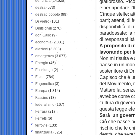
denuncia
(14.528)
giallorosso. Ric
e per riportare l’
destra
(573)
Cinque stelle: at
destradipopolo
(99)
parti; attenti, di
Di Pietro
(101)
disponibilità di
Diritti civili
(276)
paradossale: la 
don Gallo
(9)
di responsabilità
economia
(2.331)
A proposito di r
elezioni
(3.303)
lavorando per fa
emergenza
(3.077)
Non mi risulta e
Energia
(45)
paese in un mome
Esselunga
(2)
sostenitore di Dr
Capisco che è un
Esteri
(784)
del Movimento, m
Eugenetica
(3)
Mattarella, senza
Europa
(1.314)
avrebbe come co
Fassino
(13)
cultura di govern
federalismo
(167)
questa legge elet
Ferrara
(21)
Sarà un gover
Ferretti
(6)
Ciò che nasce ben
ferrovie
(133)
rischio che le c
finanziaria
(325)
destra, che avre