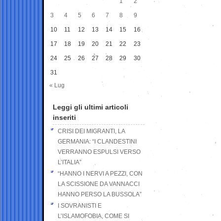
1
2
3
4
5
6
7
8
9
10
11
12
13
14
15
16
17
18
19
20
21
22
23
24
25
26
27
28
29
30
31
« Lug
Leggi gli ultimi articoli
inseriti
CRISI DEI MIGRANTI, LA
GERMANIA: “I CLANDESTINI
VERRANNO ESPULSI VERSO
L’ITALIA”
“HANNO I NERVI A PEZZI, CON
LA SCISSIONE DA VANNACCI
HANNO PERSO LA BUSSOLA”
I SOVRANISTI E
L’ISLAMOFOBIA, COME SI