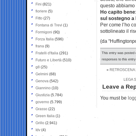
Fini
(821)
questo abbiamo 
fioriere
(5)
Ho capito bene:
sul sostegno a
Fitto
(27)
Per come l’ho co
Fontana di Trevi
(1)
sottolineato il r
Formigoni
(90)
Forza Italia
(596)
(da “Huffingtonpo
frana
(9)
Fratelli d'Italia
(291)
This entry was posted o
responses to this entr
Futuro e Libertà
(510)
g8
(25)
«
RETROSCENA: 
Gelmini
(68)
LEGA S
Genova
(542)
Leave a Rep
Giannino
(10)
Giustizia
(5.784)
You must be
log
governo
(5.799)
Grasso
(22)
Green Italia
(1)
Grillo
(2.941)
Idv
(4)