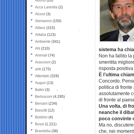
Aborto
(20)
Acca Larentia
(2)
Alcool
(3)
Alemanno
(150)
Alfano
(315)
Alitalia
(123)
Ambiente
(341)
AN
(210)
sistema ha chia
Non ha fallito la
Animali
(74)
smentita migliore
Arancioni
(2)
risposta positiv
arte
(175)
È l’ultima chia
Attentato
(329)
Concordo. Penso 
Auguri
(13)
politica di fron
Batini
(3)
assolutamente con
Berlusconi
(4.295)
di fronte al paes
Bersani
(234)
Una volta, di f
Biasotti
(12)
neanche il dibat
Boldrini
(4)
poco convinte c
Bossi
(1.221)
Ma no, discutere
che, nei momenti 
Brambilla
(38)