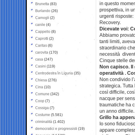
in questo momen
Brunetta
(83)
prospettiva, in u
Burlando
(26)
urgenti risposte:
Camogli
(2)
Recovery.
canile
(4)
Dicevate voi: 
Cappello
(8)
Abbiamo provato 
Caprotti
(2)
tanti limiti, ave
Caritas
(6)
straordinario che
carovita
(170)
necessità diventi
casa
(247)
Cinque stelle de
Non capisco. Il
Casini
(119)
operatività . C
Centrodestra in Liguria
(35)
Non condivido l’
Chiesa
(276)
strategica. Tutta
Cina
(10)
così difficile, c
Comune
(342)
nacque per senso
Coop
(7)
traumatiche ha c
Cossiga
(7)
un anno difficile
Costume
(5.581)
Grillo ha appen
criminalità
(1.402)
Io sono fiducios
democratici e progressisti
(19)
appare compless