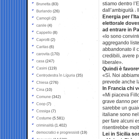
stiamo dentro l’
Brunetta
(83)
dall’ambiguità . 
Burlando
(26)
Energia per l’It
Camogli
(2)
elettorale dove
canile
(4)
ad entrare in 
Cappello
(8)
«Io sono convint
Caprotti
(2)
aggregando liste
Caritas
(6)
abbandonato il 
carovita
(170)
credibili, avere
casa
(247)
liberale».
Quindi è favore
Casini
(119)
«Sì. Noi abbiam
Centrodestra in Liguria
(35)
prevede anche la
Chiesa
(276)
In Francia chi
Cina
(10)
«Mi piaceva Fill
Comune
(342)
grave danno per l
Coop
(7)
sarebbe un guaio
Cossiga
(7)
italiane sono nel
Costume
(5.581)
per fare alcuni 
criminalità
(1.402)
risentirebbe mol
democratici e progressisti
(19)
Lei in Sicilia s