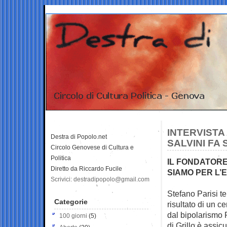
INTERVISTA
Destra di Popolo.net
SALVINI FA
Circolo Genovese di Cultura e
Politica
IL FONDATORE
Diretto da Riccardo Fucile
SIAMO PER L’
Scrivici: destradipopolo@gmail.com
Stefano Parisi te
Categorie
risultato di un
ce
dal bipolarismo P
100 giorni
(5)
di Grillo è assic