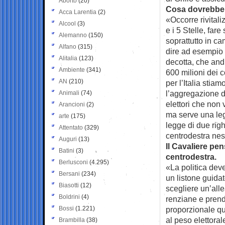
Aborto
(20)
Cosa dovrebbe 
Acca Larentia
(2)
«Occorre rivitaliz
Alcool
(3)
e i 5 Stelle, fare 
Alemanno
(150)
soprattutto in 
Alfano
(315)
dire ad esempio 
Alitalia
(123)
decotta, che and
Ambiente
(341)
600 milioni dei c
AN
(210)
per l’Italia stia
l’aggregazione d
Animali
(74)
elettori che non 
Arancioni
(2)
ma serve una leg
arte
(175)
legge di due rig
Attentato
(329)
centrodestra ne
Auguri
(13)
Il Cavaliere pe
Batini
(3)
centrodestra.
Berlusconi
(4.295)
«La politica deve
Bersani
(234)
un listone guida
Biasotti
(12)
scegliere un’alle
Boldrini
(4)
renziane e prenda
Bossi
(1.221)
proporzionale qu
al peso elettora
Brambilla
(38)