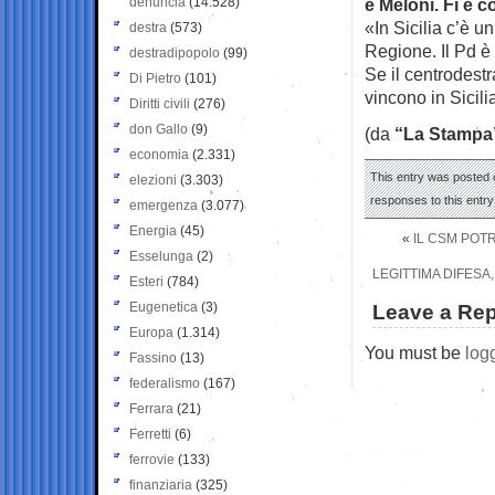
denuncia
(14.528)
e Meloni. Fi è c
«In Sicilia c’è u
destra
(573)
Regione. Il Pd è
destradipopolo
(99)
Se il centrodest
Di Pietro
(101)
vincono in Sicil
Diritti civili
(276)
don Gallo
(9)
(da
“La Stampa
economia
(2.331)
This entry was posted o
elezioni
(3.303)
responses to this entr
emergenza
(3.077)
Energia
(45)
«
IL CSM POT
Esselunga
(2)
LEGITTIMA DIFESA
Esteri
(784)
Eugenetica
(3)
Leave a Rep
Europa
(1.314)
You must be
log
Fassino
(13)
federalismo
(167)
Ferrara
(21)
Ferretti
(6)
ferrovie
(133)
finanziaria
(325)