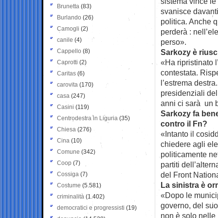
sistema vince le 
Brunetta
(83)
svanisce davanti 
Burlando
(26)
politica. Anche 
Camogli
(2)
perderà : nell’el
canile
(4)
perso».
Cappello
(8)
Sarkozy è riusci
«Ha ripristinato l
Caprotti
(2)
contestata. Risp
Caritas
(6)
l’estrema destra.
carovita
(170)
presidenziali de
casa
(247)
anni ci sarà un 
Casini
(119)
Sarkozy fa bene
Centrodestra in Liguria
(35)
contro il Fn?
Chiesa
(276)
«Intanto il cosid
Cina
(10)
chiedere agli elet
Comune
(342)
politicamente nef
Coop
(7)
partiti dell’alte
del Front Nation
Cossiga
(7)
La sinistra è or
Costume
(5.581)
«Dopo le municip
criminalità
(1.402)
governo, del suo 
democratici e progressisti
(19)
non è solo nelle