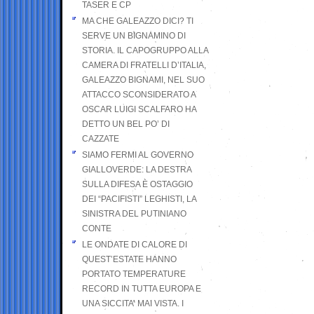
TASER E CP
MA CHE GALEAZZO DICI? TI
SERVE UN BIGNAMINO DI
STORIA. IL CAPOGRUPPO ALLA
CAMERA DI FRATELLI D’ITALIA,
GALEAZZO BIGNAMI, NEL SUO
ATTACCO SCONSIDERATO A
OSCAR LUIGI SCALFARO HA
DETTO UN BEL PO’ DI
CAZZATE
SIAMO FERMI AL GOVERNO
GIALLOVERDE: LA DESTRA
SULLA DIFESA È OSTAGGIO
DEI “PACIFISTI” LEGHISTI, LA
SINISTRA DEL PUTINIANO
CONTE
LE ONDATE DI CALORE DI
QUEST’ESTATE HANNO
PORTATO TEMPERATURE
RECORD IN TUTTA EUROPA E
UNA SICCITA’ MAI VISTA. I