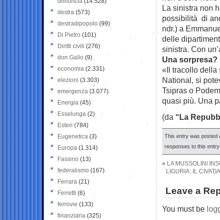
denuncia
(14.528)
La sinistra non 
destra
(573)
possibilità di a
destradipopolo
(99)
ndr.) a Emmanuel 
Di Pietro
(101)
delle dipartimen
Diritti civili
(276)
sinistra. Con un’
don Gallo
(9)
Una sorpresa?
economia
(2.331)
«Il tracollo della
National, si pot
elezioni
(3.303)
Tsipras o Podemo
emergenza
(3.077)
quasi più. Una pa
Energia
(45)
Esselunga
(2)
(da
“La Repubb
Esteri
(784)
Eugenetica
(3)
This entry was posted o
responses to this entr
Europa
(1.314)
Fassino
(13)
«
LA MUSSOLINI INS
federalismo
(167)
LIGURIA: IL CIVA
Ferrara
(21)
Leave a Rep
Ferretti
(6)
ferrovie
(133)
You must be
log
finanziaria
(325)