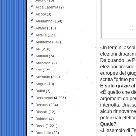
Aborto
(20)
Acca Larentia
(2)
Alcool
(3)
Alemanno
(150)
Alfano
(315)
Alitalia
(123)
Ambiente
(341)
«In termini assolu
AN
(210)
elezioni dipartim
Animali
(74)
Da quando Le Pen 
Arancioni
(2)
elezioni presiden
arte
(175)
europee del giug
Attentato
(329)
scritta “primo par
Auguri
(13)
È solo grazie al
Batini
(3)
«È quello che d
argomenti da per
Berlusconi
(4.295)
interrotta. Una s
Bersani
(234)
alcun rinnovamen
Biasotti
(12)
potenziali eletto
Boldrini
(4)
Quale?
Bossi
(1.221)
«L’esempio di Ts
Brambilla
(38)