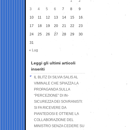
1
2
3
4
5
6
7
8
9
10
11
12
13
14
15
16
17
18
19
20
21
22
23
24
25
26
27
28
29
30
31
« Lug
Leggi gli ultimi articoli
inseriti
IL BLITZ DI SILVIA SALIS AL
VIMINALE CHE SPIAZZA LA
PROPAGANDA SULLA
“PERCEZIONE” DI IN-
SICUREZZA DEI SOVRANISTI:
SI FA RICEVERE DA
PIANTEDOSI E OTTIENE LA
COLLABORAZIONE DEL
MINISTRO SENZA CEDERE SU