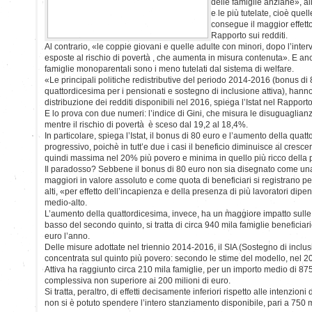
delle famiglie anziane», a
e le più tutelate, cioè quel
consegue il maggior effetto, 
Rapporto sui redditi.
Al contrario, «le coppie giovani e quelle adulte con minori, dopo l’inter
esposte al rischio di povertà , che aumenta in misura contenuta». E anco
famiglie monoparentali sono i meno tutelati dal sistema di welfare.
«Le principali politiche redistributive del periodo 2014-2016 (bonus di
quattordicesima per i pensionati e sostegno di inclusione attiva), hann
distribuzione dei redditi disponibili nel 2016, spiega l’Istat nel Rapporto 
E lo prova con due numeri: l’indice di Gini, che misura le disuguaglianz
mentre il rischio di povertà è sceso dal 19,2 al 18,4%.
In particolare, spiega l’Istat, il bonus di 80 euro e l’aumento della qua
progressivo, poichè in tutt’e due i casi il beneficio diminuisce al cresce
quindi massima nel 20% più povero e minima in quello più ricco della
Il paradosso? Sebbene il bonus di 80 euro non sia disegnato come una mi
maggiori in valore assoluto e come quota di beneficiari si registrano pe
alti, «per effetto dell’incapienza e della presenza di più lavoratori dipe
medio-alto.
L’aumento della quattordicesima, invece, ha un maggiore impatto sulle 
basso del secondo quinto, si tratta di circa 940 mila famiglie beneficia
euro l’anno.
Delle misure adottate nel triennio 2014-2016, il SIA (Sostegno di inclusi
concentrata sul quinto più povero: secondo le stime del modello, nel 2
Attiva ha raggiunto circa 210 mila famiglie, per un importo medio di 8
complessiva non superiore ai 200 milioni di euro.
Si tratta, peraltro, di effetti decisamente inferiori rispetto alle intenzion
non si è potuto spendere l’intero stanziamento disponibile, pari a 750 m