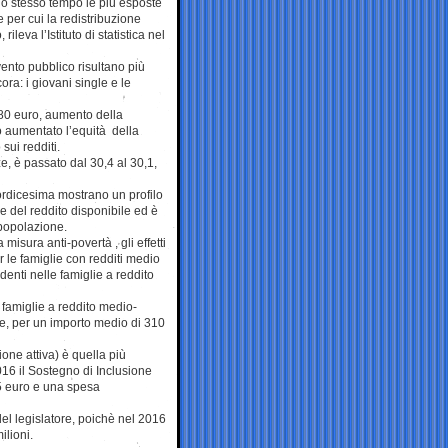
llo stesso tempo le più esposte
le per cui la redistribuzione
rileva l’Istituto di statistica nel
vento pubblico risultano più
ra: i giovani single e le
 80 euro, aumento della
o aumentato l’equità della
sui redditi.
e, è passato dal 30,4 al 30,1,
ttordicesima mostrano un profilo
re del reddito disponibile ed è
 popolazione.
sura anti-povertà , gli effetti
r le famiglie con redditi medio
ndenti nelle famiglie a reddito
famiglie a reddito medio-
rie, per un importo medio di 310
one attiva) è quella più
016 il Sostegno di Inclusione
75 euro e una spesa
i del legislatore, poichè nel 2016
ilioni.