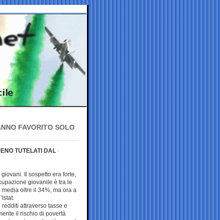
HANNO FAVORITO SOLO
MENO TUTELATI DAL
giovani. Il sospetto era forte,
cupazione giovanile è tra le
a media oltre il 34%, ma ora a
Istat.
 redditi attraverso tasse e
ente il rischio di povertà