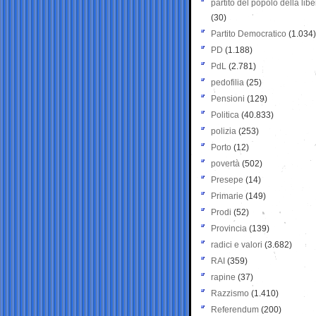
partito del popolo della libe
(30)
Partito Democratico
(1.034)
PD
(1.188)
PdL
(2.781)
pedofilia
(25)
Pensioni
(129)
Politica
(40.833)
polizia
(253)
Porto
(12)
povertà
(502)
Presepe
(14)
Primarie
(149)
Prodi
(52)
Provincia
(139)
radici e valori
(3.682)
RAI
(359)
rapine
(37)
Razzismo
(1.410)
Referendum
(200)