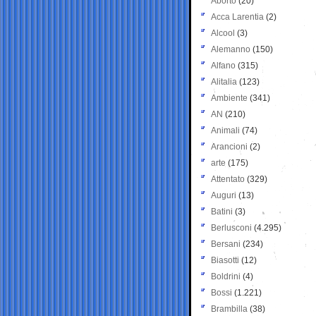
Aborto
(20)
Acca Larentia
(2)
Alcool
(3)
Alemanno
(150)
Alfano
(315)
Alitalia
(123)
Ambiente
(341)
AN
(210)
Animali
(74)
Arancioni
(2)
arte
(175)
Attentato
(329)
Auguri
(13)
Batini
(3)
Berlusconi
(4.295)
Bersani
(234)
Biasotti
(12)
Boldrini
(4)
Bossi
(1.221)
Brambilla
(38)