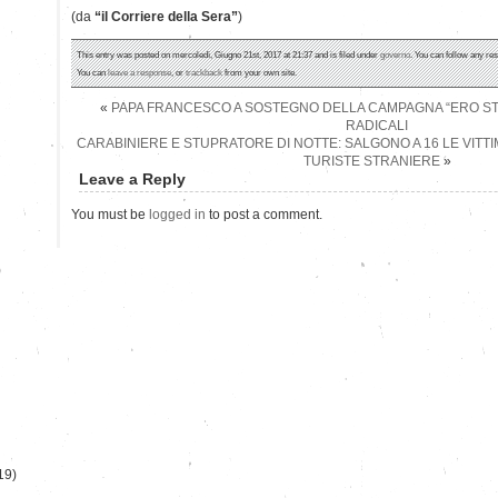
(da
“il Corriere della Sera”
)
This entry was posted on mercoledì, Giugno 21st, 2017 at 21:37 and is filed under
governo
. You can follow any re
You can
leave a response
, or
trackback
from your own site.
«
PAPA FRANCESCO A SOSTEGNO DELLA CAMPAGNA “ERO STR
RADICALI
CARABINIERE E STUPRATORE DI NOTTE: SALGONO A 16 LE VITT
TURISTE STRANIERE
»
Leave a Reply
You must be
logged in
to post a comment.
)
19)