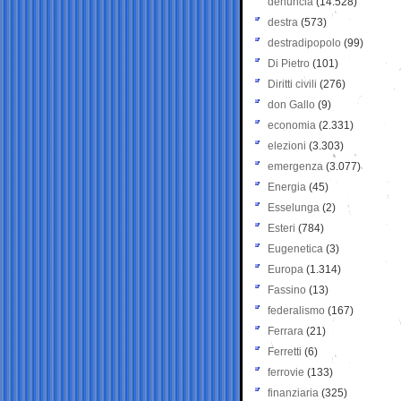
denuncia
(14.528)
destra
(573)
destradipopolo
(99)
Di Pietro
(101)
Diritti civili
(276)
don Gallo
(9)
economia
(2.331)
elezioni
(3.303)
emergenza
(3.077)
Energia
(45)
Esselunga
(2)
Esteri
(784)
Eugenetica
(3)
Europa
(1.314)
Fassino
(13)
federalismo
(167)
Ferrara
(21)
Ferretti
(6)
ferrovie
(133)
finanziaria
(325)