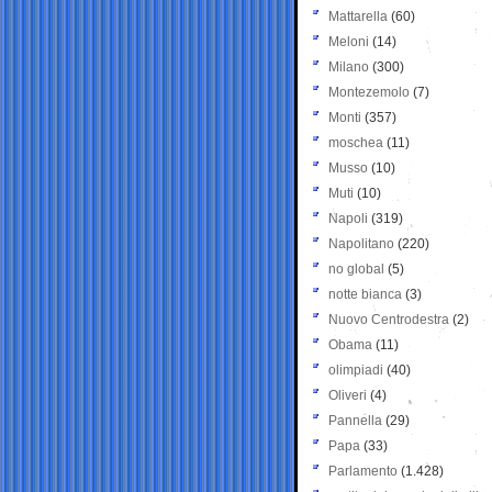
Mattarella
(60)
Meloni
(14)
Milano
(300)
Montezemolo
(7)
Monti
(357)
moschea
(11)
Musso
(10)
Muti
(10)
Napoli
(319)
Napolitano
(220)
no global
(5)
notte bianca
(3)
Nuovo Centrodestra
(2)
Obama
(11)
olimpiadi
(40)
Oliveri
(4)
Pannella
(29)
Papa
(33)
Parlamento
(1.428)