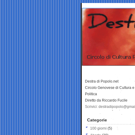
Destra di Popolo.net
Circolo Genovese di Cultura e
Politica
Diretto da Riccardo Fucile
Scrivici: destradipopolo@gma
Categorie
100 giorni
(5)