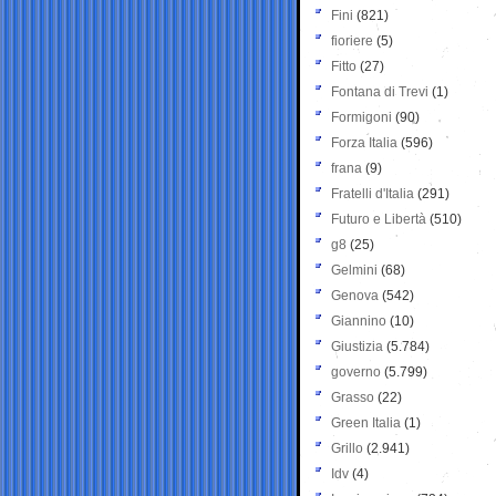
Fini
(821)
fioriere
(5)
Fitto
(27)
Fontana di Trevi
(1)
Formigoni
(90)
Forza Italia
(596)
frana
(9)
Fratelli d'Italia
(291)
Futuro e Libertà
(510)
g8
(25)
Gelmini
(68)
Genova
(542)
Giannino
(10)
Giustizia
(5.784)
governo
(5.799)
Grasso
(22)
Green Italia
(1)
Grillo
(2.941)
Idv
(4)