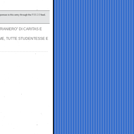
sponses to this entry through the
RSS 2.0
feed.
ANIERO” DI CARITAS E
IME, TUTTE STUDENTESSE E