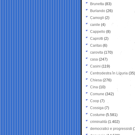
Brunetta
(83)
Burlando
(26)
Camogli
(2)
canile
(4)
Cappello
(8)
Caprotti
(2)
Caritas
(6)
carovita
(170)
casa
(247)
Casini
(119)
Centrodestra in Liguria
(35
Chiesa
(276)
Cina
(10)
Comune
(342)
Coop
(7)
Cossiga
(7)
Costume
(5.581)
criminalità
(1.402)
democratici e progressisti
(