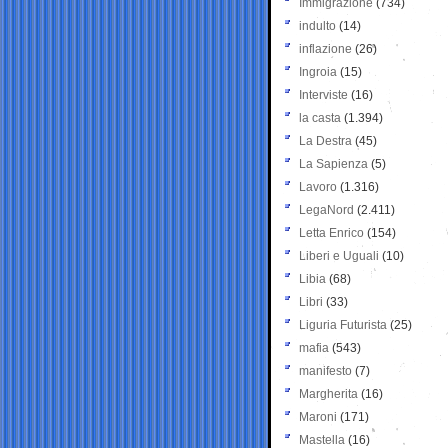
Immigrazione
(734)
indulto
(14)
inflazione
(26)
Ingroia
(15)
Interviste
(16)
la casta
(1.394)
La Destra
(45)
La Sapienza
(5)
Lavoro
(1.316)
LegaNord
(2.411)
Letta Enrico
(154)
Liberi e Uguali
(10)
Libia
(68)
Libri
(33)
Liguria Futurista
(25)
mafia
(543)
manifesto
(7)
Margherita
(16)
Maroni
(171)
Mastella
(16)