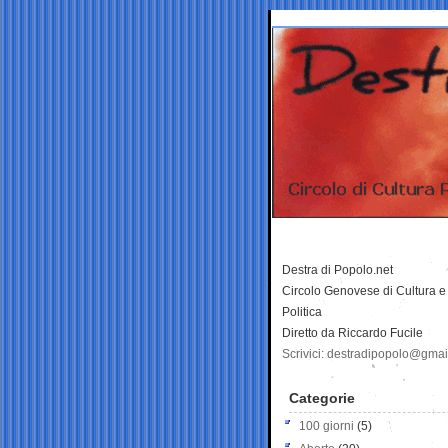
Destra di Popolo.net
Circolo Genovese di Cultura e
Politica
Diretto da Riccardo Fucile
Scrivici: destradipopolo@gma
Categorie
100 giorni
(5)