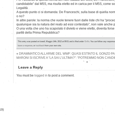
candidabile” dal M5S, ma risulta eletto ed in carica per il M5S, come so
Legalità .
A questo punto ci si domanda: De Franceschi, sulla base di quella norma
o no?
In altre parole: la norma che vuole tenere fuori dalle liste chi ha “proce
qualunque sia la natura del reato ad essi contestato”, non vale anche per
O una volta che uno ha scapolato il divieto e viene eletto, diventa fors
partiti della Prima Repubblica?
This entry was posted on lunedì, Maggio 14th, 2012 at 09:51 and is filed under
Grillo
. You can follow any responses
leave a response
, or
trackback
from your own site.
«
DRAMMATICO ALLARME DEL WWF: QUASI ESTINTO IL GONZO P
MARONI SI ISCRIVE A “LA SAI L’ULTIMA?”: “POTREMMO NON CAN
»
)
Leave a Reply
You must be
logged in
to post a comment.
19)