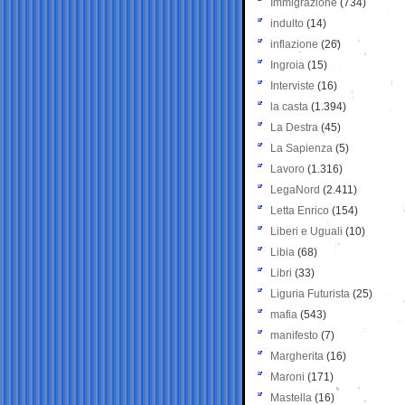
Immigrazione
(734)
indulto
(14)
inflazione
(26)
Ingroia
(15)
Interviste
(16)
la casta
(1.394)
La Destra
(45)
La Sapienza
(5)
Lavoro
(1.316)
LegaNord
(2.411)
Letta Enrico
(154)
Liberi e Uguali
(10)
Libia
(68)
Libri
(33)
Liguria Futurista
(25)
mafia
(543)
manifesto
(7)
Margherita
(16)
Maroni
(171)
Mastella
(16)