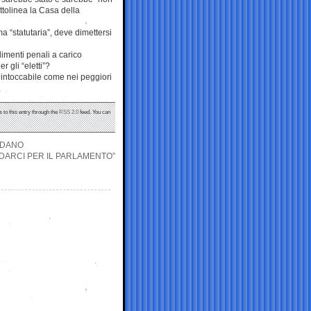
ttolinea la Casa della
 “statutaria”, deve dimettersi
dimenti penali a carico
 gli “eletti”?
e intoccabile come nei peggiori
 to this entry through the
RSS 2.0
feed. You can
ADANO
DIDARCI PER IL PARLAMENTO”