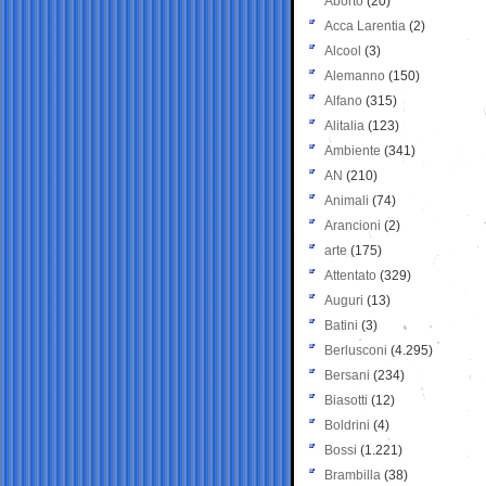
Aborto
(20)
Acca Larentia
(2)
Alcool
(3)
Alemanno
(150)
Alfano
(315)
Alitalia
(123)
Ambiente
(341)
AN
(210)
Animali
(74)
Arancioni
(2)
arte
(175)
Attentato
(329)
Auguri
(13)
Batini
(3)
Berlusconi
(4.295)
Bersani
(234)
Biasotti
(12)
Boldrini
(4)
Bossi
(1.221)
Brambilla
(38)