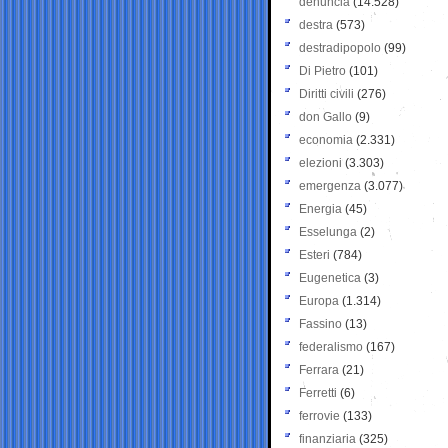
denuncia
(14.528)
destra
(573)
destradipopolo
(99)
Di Pietro
(101)
Diritti civili
(276)
don Gallo
(9)
economia
(2.331)
elezioni
(3.303)
emergenza
(3.077)
Energia
(45)
Esselunga
(2)
Esteri
(784)
Eugenetica
(3)
Europa
(1.314)
Fassino
(13)
federalismo
(167)
Ferrara
(21)
Ferretti
(6)
ferrovie
(133)
finanziaria
(325)