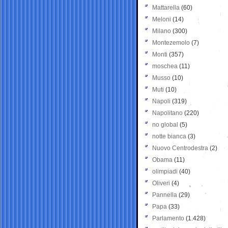
Mattarella
(60)
Meloni
(14)
Milano
(300)
Montezemolo
(7)
Monti
(357)
moschea
(11)
Musso
(10)
Muti
(10)
Napoli
(319)
Napolitano
(220)
no global
(5)
notte bianca
(3)
Nuovo Centrodestra
(2)
Obama
(11)
olimpiadi
(40)
Oliveri
(4)
Pannella
(29)
Papa
(33)
Parlamento
(1.428)