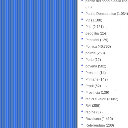
partito del popolo della libe
(30)
Partito Democratico
(1.034)
PD
(1.188)
PdL
(2.781)
pedofilia
(25)
Pensioni
(129)
Politica
(40.790)
polizia
(253)
Porto
(12)
povertà
(502)
Presepe
(14)
Primarie
(149)
Prodi
(52)
Provincia
(139)
radici e valori
(3.682)
RAI
(359)
rapine
(37)
Razzismo
(1.410)
Referendum
(200)