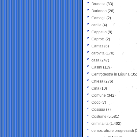
Brunetta
(83)
Burlando
(26)
Camogli
(2)
canile
(4)
Cappello
(8)
Caprotti
(2)
Caritas
(6)
carovita
(170)
casa
(247)
Casini
(119)
Centrodestra in Liguria
(35
Chiesa
(276)
Cina
(10)
Comune
(342)
Coop
(7)
Cossiga
(7)
Costume
(5.581)
criminalità
(1.402)
democratici e progressisti
(