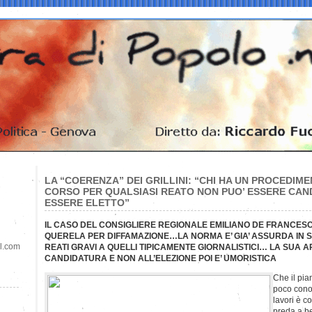
LA “COERENZA” DEI GRILLINI: “CHI HA UN PROCEDIM
CORSO PER QUALSIASI REATO NON PUO’ ESSERE CAN
ESSERE ELETTO”
IL CASO DEL CONSIGLIERE REGIONALE EMILIANO DE FRANCESC
QUERELA PER DIFFAMAZIONE…LA NORMA E’ GIA’ ASSURDA IN S
il.com
REATI GRAVI A QUELLI TIPICAMENTE GIORNALISTICI… LA SUA 
CANDIDATURA E NON ALL’ELEZIONE POI E’ UMORISTICA
Che il pia
poco conosc
lavori è c
preda a be