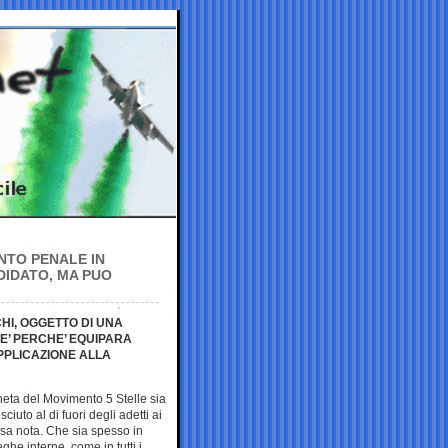
ENTO PENALE IN
DIDATO, MA PUO
HI, OGGETTO DI UNA
E’ PERCHE’ EQUIPARA
APPLICAZIONE ALLA
neta del Movimento 5 Stelle sia
iuto al di fuori degli adetti ai
osa nota. Che sia spesso in
ghe interne, come in tutti i