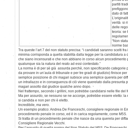
partiti trad
prefiggono
dato di fat
L’original
verità si 
delle rego
teoria: se 
regolament
“Non statu
norme basi
Tra queste l’art 7 del non statuto precisa: “i candidati saranno scelti fra i 
minima corrisponda a quella stabilita dalla legge per la candidatura a d
che siano incensurati e che non abbiano in corso alcun procedimento p
qualunque sia la natura del reato ad essi contestato.”
La norma è di per sè già assurda perchè, non specificando categorie pre
da provare in un’aula di tribunale e per tre gradi di giudizio) finisce per
semplice posizione di chi magari subisce una semplice querela per di
un intrallazzo e in conseguenza di ciò viene querelato dalla presunta p
magari assolto dal giudice qualche anno dopo.
Nel frattempo, secondo i grillini, non potrebbe candidarsi nelle file del
Ma per assurdo, se nessuno se ne accorge, potrebbe essere eletto: la no
si candida e non per chi è eletto.
Incredibile, ma vero.
Un esempio pratico: Andrea De Franceschi, consigliere regionale in 
procedimento penale in corso, ed è in carica regolamente, come M5S.
Si tratta di un procedimento penale che nasce da una querela per diff
Consigliere Regionale Vecchi.
Per l’assurdo di quella norma del Non Statuto del M5S, De Franceschi