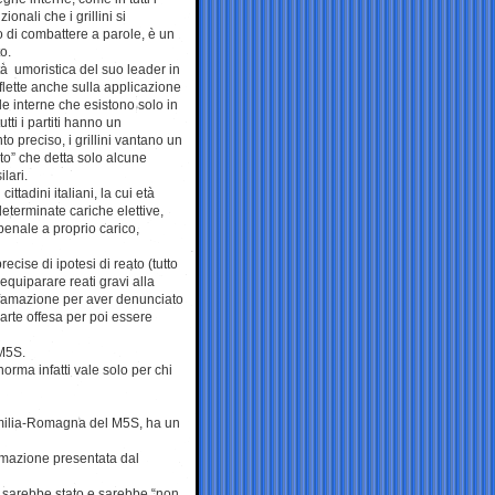
izionali che i grillini si
 di combattere a parole, è un
to.
ità umoristica del suo leader in
riflette anche sulla applicazione
le interne che esistono solo in
tutti i partiti hanno un
o preciso, i grillini vantano un
to” che detta solo alcune
lari.
cittadini italiani, la cui età
eterminate cariche elettive,
enale a proprio carico,
cise di ipotesi di reato (tutto
 equiparare reati gravi alla
ffamazione per aver denunciato
arte offesa per poi essere
 M5S.
rma infatti vale solo per chi
Emilia-Romagna del M5S, ha un
amazione presentata dal
, sarebbe stato e sarebbe “non