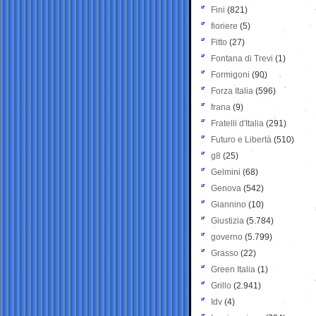
Fini
(821)
fioriere
(5)
Fitto
(27)
Fontana di Trevi
(1)
Formigoni
(90)
Forza Italia
(596)
frana
(9)
Fratelli d'Italia
(291)
Futuro e Libertà
(510)
g8
(25)
Gelmini
(68)
Genova
(542)
Giannino
(10)
Giustizia
(5.784)
governo
(5.799)
Grasso
(22)
Green Italia
(1)
Grillo
(2.941)
Idv
(4)