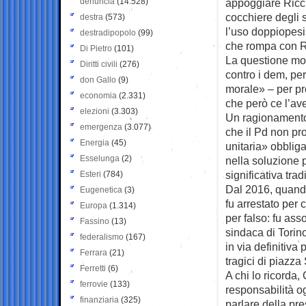
denuncia
(14.528)
appoggiare Ricci.
cocchiere degli s
destra
(573)
l’uso doppiopesi
destradipopolo
(99)
che rompa con Ri
Di Pietro
(101)
La questione mor
Diritti civili
(276)
contro i dem, pe
don Gallo
(9)
morale» – per pre
economia
(2.331)
che però ce l’ave
elezioni
(3.303)
Un ragionament
emergenza
(3.077)
che il Pd non pr
Energia
(45)
unitaria» obbliga
Esselunga
(2)
nella soluzione 
significativa trad
Esteri
(784)
Dal 2016, quando
Eugenetica
(3)
fu arrestato per 
Europa
(1.314)
per falso: fu ass
Fassino
(13)
sindaca di Tori
federalismo
(167)
in via definitiva 
Ferrara
(21)
tragici di piazza
Ferretti
(6)
A chi lo ricorda,
ferrovie
(133)
responsabilità og
finanziaria
(325)
parlare della pr