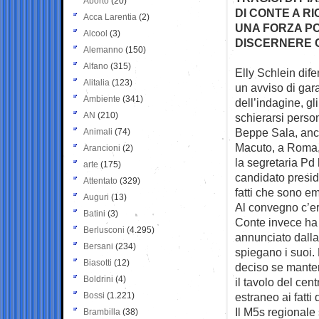
Aborto
(20)
DI CONTE A R
Acca Larentia
(2)
UNA FORZA PO
Alcool
(3)
DISCERNERE 
Alemanno
(150)
Alfano
(315)
Elly Schlein dif
Alitalia
(123)
un
avviso di gara
Ambiente
(341)
dell’indagine, gl
AN
(210)
schierarsi perso
Beppe Sala, anch
Animali
(74)
Macuto, a Roma,
Arancioni
(2)
la segretaria Pd 
arte
(175)
candidato presid
Attentato
(329)
fatti che sono em
Auguri
(13)
Al convegno c’er
Batini
(3)
Conte invece ha 
Berlusconi
(4.295)
annunciato dalla
Bersani
(234)
spiegano i suoi. 
Biasotti
(12)
deciso se mantene
Boldrini
(4)
il tavolo del cen
Bossi
(1.221)
estraneo ai fatti
Il M5s regionale 
Brambilla
(38)