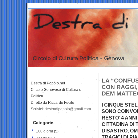
LA “CONFUS
Destra di Popolo.net
CON RAGGI,
Circolo Genovese di Cultura e
DEM MATTEO
Politica
Diretto da Riccardo Fucile
I CINQUE STE
Scrivici: destradipopolo@gmail.com
SONO COINVOL
RESTO’ 4 ANN
Categorie
CITTADINA DI 
DISASTRO, OMI
100 giorni
(5)
TRAGICI DI PI