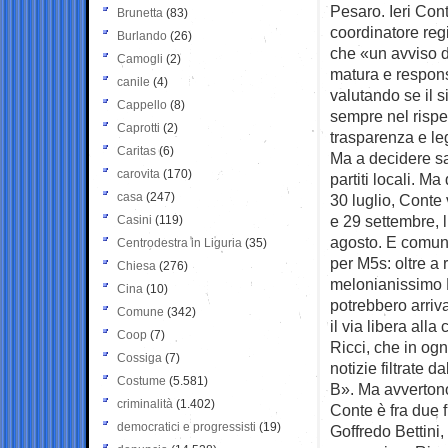
Pesaro. Ieri Cont
Brunetta
(83)
coordinatore regi
Burlando
(26)
che «un avviso d
Camogli
(2)
matura e respon
canile
(4)
valutando se il 
Cappello
(8)
sempre nel rispet
Caprotti
(2)
trasparenza e leg
Caritas
(6)
Ma a decidere sa
carovita
(170)
partiti locali. M
casa
(247)
30 luglio, Conte 
e 29 settembre, l
Casini
(119)
agosto. E comun
Centrodestra in Liguria
(35)
per M5s: oltre a 
Chiesa
(276)
melonianissimo F
Cina
(10)
potrebbero arri
Comune
(342)
il via libera all
Coop
(7)
Ricci, che in ogn
Cossiga
(7)
notizie filtrate 
Costume
(5.581)
B». Ma avvertono
criminalità
(1.402)
Conte è fra due f
democratici e progressisti
(19)
Goffredo Bettini,