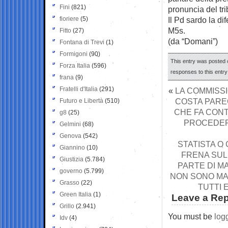
Fini
(821)
pronuncia del tri
fioriere
(5)
Il Pd sardo la di
M5s.
Fitto
(27)
(da “Domani”)
Fontana di Trevi
(1)
Formigoni
(90)
This entry was posted o
Forza Italia
(596)
responses to this entr
frana
(9)
Fratelli d'Italia
(291)
«
LA COMMISSI
COSTA PARE
Futuro e Libertà
(510)
CHE FA CON
g8
(25)
PROCEDER
Gelmini
(68)
Genova
(542)
STATISTA O 
Giannino
(10)
FRENA SUL
Giustizia
(5.784)
PARTE DI M
governo
(5.799)
NON SONO MA
Grasso
(22)
TUTTI 
Green Italia
(1)
Leave a Rep
Grillo
(2.941)
You must be
log
Idv
(4)