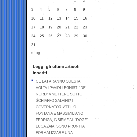
1
2
3
4
5
6
7
8
9
10
11
12
13
14
15
16
17
18
19
20
21
22
23
24
25
26
27
28
29
30
31
« Lug
Leggi gli ultimi articoli
inseriti
CE LA FARANNO QUESTA
VOLTA I PAVIDI LEGHISTI “DEL
NORD” A METTERE SOTTO
SCHIAFFO SALVINI? I
GOVERNATORI ATTILIO
FONTANA E MASSIMILIANO
FEDRIGA, INSIEME AL “DOGE”
LUCA ZAIA, SONO PRONTI A
FORMALIZZARE UNA