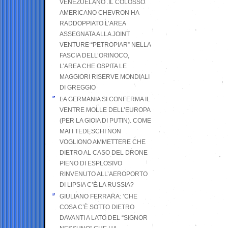
VENEZUELANO .IL COLOSSO
AMERICANO CHEVRON HA
RADDOPPIATO L’AREA
ASSEGNATA ALLA JOINT
VENTURE “PETROPIAR” NELLA
FASCIA DELL’ORINOCO,
L’AREA CHE OSPITA LE
MAGGIORI RISERVE MONDIALI
DI GREGGIO
LA GERMANIA SI CONFERMA IL
VENTRE MOLLE DELL’EUROPA
(PER LA GIOIA DI PUTIN). COME
MAI I TEDESCHI NON
VOGLIONO AMMETTERE CHE
DIETRO AL CASO DEL DRONE
PIENO DI ESPLOSIVO
RINVENUTO ALL’AEROPORTO
DI LIPSIA C’È LA RUSSIA?
GIULIANO FERRARA: ’CHE
COSA C’È SOTTO DIETRO
DAVANTI A LATO DEL “SIGNOR