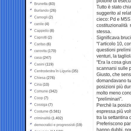
plotone di esecu
Brunetta
(83)
Tutto è stato ch
Burlando
(26)
suggerito al rela
Camogli
(2)
cieco: Pd e M5S a
canile
(4)
costituzionalità 
Cappello
(8)
stessa.
Significava bruci
Caprotti
(2)
“l’articolo 10, c
Caritas
(6)
questioni prelimi
carovita
(170)
venturi, la tagli
casa
(247)
“Era la cosa gi
Casini
(119)
scannarsi sulle p
Centrodestra in Liguria
(35)
Giusto, che senso
Chiesa
(276)
domandavano tutt
Cina
(10)
posizioni più dure
Comune
(342)
molto meno condi
Coop
(7)
“preliminari”.
Perchè la posizi
Cossiga
(7)
espressa più vol
Costume
(5.581)
tra la settantina
criminalità
(1.402)
Preferiscono parl
democratici e progressisti
(19)
hanno dubbi, non