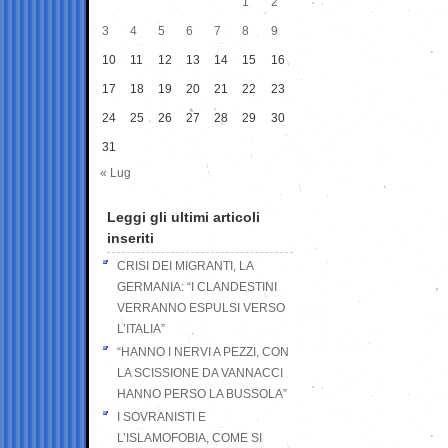
1
2
3
4
5
6
7
8
9
10
11
12
13
14
15
16
17
18
19
20
21
22
23
24
25
26
27
28
29
30
31
« Lug
Leggi gli ultimi articoli
inseriti
CRISI DEI MIGRANTI, LA
GERMANIA: “I CLANDESTINI
VERRANNO ESPULSI VERSO
L’ITALIA”
“HANNO I NERVI A PEZZI, CON
LA SCISSIONE DA VANNACCI
HANNO PERSO LA BUSSOLA”
I SOVRANISTI E
L’ISLAMOFOBIA, COME SI