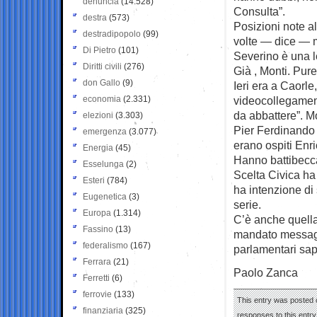
denuncia
(14.528)
Consulta”.
destra
(573)
Posizioni note a
destradipopolo
(99)
volte — dice — m
Di Pietro
(101)
Severino è una l
Diritti civili
(276)
Già , Monti. Pure
don Gallo
(9)
Ieri era a Caorle,
economia
(2.331)
videocollegament
da abbattere”. M
elezioni
(3.303)
Pier Ferdinando C
emergenza
(3.077)
erano ospiti Enri
Energia
(45)
Hanno battibeccat
Esselunga
(2)
Scelta Civica ha
Esteri
(784)
ha intenzione di
Eugenetica
(3)
serie.
Europa
(1.314)
C’è anche quella
Fassino
(13)
mandato messaggi
federalismo
(167)
parlamentari sap
Ferrara
(21)
Paolo Zanca
Ferretti
(6)
ferrovie
(133)
This entry was posted 
finanziaria
(325)
responses to this entr