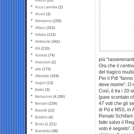
Aborto
(20)
Acca Larentia
(2)
Alcool
(3)
Alemanno
(150)
Alfano
(315)
Alitalia
(123)
Ambiente
(341)
AN
(210)
Animali
(74)
più “rasserenanti
Arancioni
(2)
Ora che il centro
arte
(175)
del tragico risult
Attentato
(329)
Per il Pdl “fanno
Auguri
(13)
deve morire”. O 
Batini
(3)
Così, è tra i 20 
(pare scontato c
Berlusconi
(4.295)
47 voti che gli 
Bersani
(234)
di Pd e M5S, in 
Biasotti
(12)
Renato Schifani 
Boldrini
(4)
fatto salvo il R
Bossi
(1.221)
voto è segreto”.
Brambilla
(38)