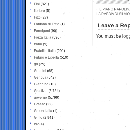
Fini
(821)
«
IL PIANO NAPOLI
fioriere
(5)
LA RABBIA DI SILV
Fitto
(27)
Fontana di Trevi
(1)
Leave a Rep
Formigoni
(90)
You must be
log
Forza Italia
(596)
frana
(9)
Fratelli d'Italia
(291)
Futuro e Libertà
(510)
g8
(25)
Gelmini
(68)
Genova
(542)
Giannino
(10)
Giustizia
(5.784)
governo
(5.799)
Grasso
(22)
Green Italia
(1)
Grillo
(2.941)
Idv
(4)