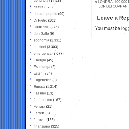
denuncia
(14.528)
«
LONDRA, 100.000
FLOP DEI SOVRANIS
destra
(573)
destradipopolo
(99)
Leave a Rep
Di Pietro
(101)
Diritti civili
(276)
You must be
log
don Gallo
(9)
economia
(2.331)
elezioni
(3.303)
emergenza
(3.077)
Energia
(45)
Esselunga
(2)
Esteri
(784)
Eugenetica
(3)
Europa
(1.314)
Fassino
(13)
federalismo
(167)
Ferrara
(21)
Ferretti
(6)
ferrovie
(133)
finanziaria
(325)