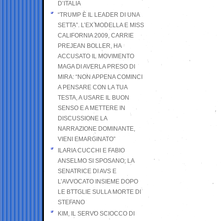
D’ITALIA
“TRUMP È IL LEADER DI UNA
SETTA”. L’EX MODELLA E MISS
CALIFORNIA 2009, CARRIE
PREJEAN BOLLER, HA
ACCUSATO IL MOVIMENTO
MAGA DI AVERLA PRESO DI
MIRA: “NON APPENA COMINCI
A PENSARE CON LA TUA
TESTA, A USARE IL BUON
SENSO E A METTERE IN
DISCUSSIONE LA
NARRAZIONE DOMINANTE,
VIENI EMARGINATO”
ILARIA CUCCHI E FABIO
ANSELMO SI SPOSANO; LA
SENATRICE DI AVS E
L’AVVOCATO INSIEME DOPO
LE BTTGLIE SULLA MORTE DI
STEFANO
KIM, IL SERVO SCIOCCO DI