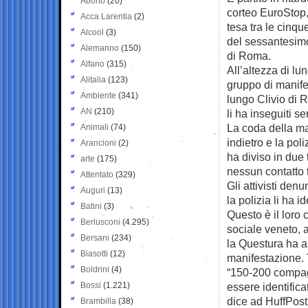
Aborto
(20)
corteo EuroStop,
Acca Larentia
(2)
tesa tra le cinq
Alcool
(3)
del sessantesimo
Alemanno
(150)
di Roma.
Alfano
(315)
All’altezza di l
Alitalia
(123)
gruppo di manifes
Ambiente
(341)
lungo Clivio di 
AN
(210)
li ha inseguiti s
La coda della ma
Animali
(74)
indietro e la pol
Arancioni
(2)
ha diviso in due 
arte
(175)
nessun contatto t
Attentato
(329)
Gli attivisti den
Auguri
(13)
la polizia li ha 
Batini
(3)
Questo è il loro
Berlusconi
(4.295)
sociale veneto, 
Bersani
(234)
la Questura ha an
Biasotti
(12)
manifestazione. 
Boldrini
(4)
“150-200 compagn
Bossi
(1.221)
essere identifica
dice ad HuffPost
Brambilla
(38)