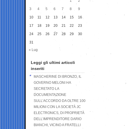
1
2
3
4
5
6
7
8
9
10
11
12
13
14
15
16
17
18
19
20
21
22
23
24
25
26
27
28
29
30
31
« Lug
Leggi gli ultimi articoli
inseriti
MASCHERINE DI BRONZO, IL
GOVERNO MELONI HA
SECRETATO LA
DOCUMENTAZIONE
SULL’ACCORDO DA OLTRE 100
MILIONI CON LA SOCIETÀ JC
ELECTRONICS, DI PROPRIETÀ
DELL’IMPRENDITORE DARIO
BIANCHI, VICINO A FRATELLI