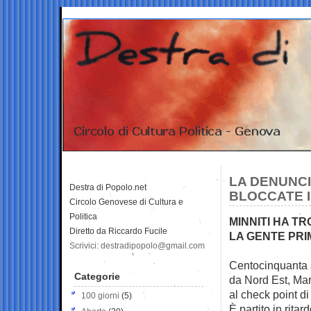
LA DENUNCI
Destra di Popolo.net
BLOCCATE I
Circolo Genovese di Cultura e
Politica
MINNITI HA T
Diretto da Riccardo Fucile
LA GENTE PRI
Scrivici: destradipopolo@gmail.com
Centocinquanta at
Categorie
da Nord Est, Ma
al check point d
100 giorni
(5)
È partito in ritar