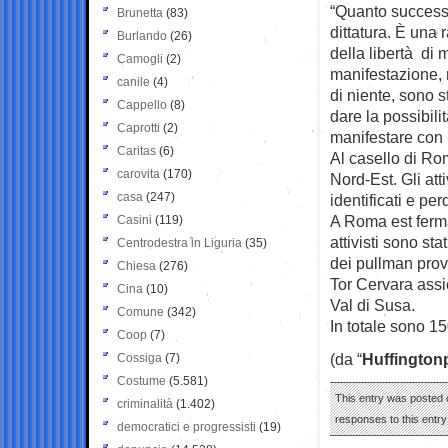
“Quanto success
Brunetta
(83)
dittatura. È una
Burlando
(26)
della libertà di
Camogli
(2)
manifestazione, 
canile
(4)
di niente, sono s
Cappello
(8)
dare la possibil
Caprotti
(2)
manifestare con 
Caritas
(6)
Al casello di Ro
carovita
(170)
Nord-Est. Gli atti
casa
(247)
identificati e perq
A Roma est ferma
Casini
(119)
attivisti sono st
Centrodestra in Liguria
(35)
dei pullman prove
Chiesa
(276)
Tor Cervara assie
Cina
(10)
Val di Susa.
Comune
(342)
In totale sono 150
Coop
(7)
(da “
Huffington
Cossiga
(7)
Costume
(5.581)
This entry was posted 
criminalità
(1.402)
responses to this entr
democratici e progressisti
(19)