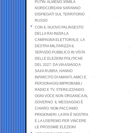
PUTIN: ALMENO 30MILA
NORDCOREANI SARANNO
DISPIEGATI SUL TERRITORIO
RUSSO
CON IL NUOVO PALINSESTO
DELLA RAI INIZIA LA
CAMPAGNA ELETTORALE. LA
DESTRA MILITARIZZA IL
SERVIZIO PUBBLICO IN VISTA
DELLE ELEZIONI POLITICHE
DEL 2027: DA VIA ASIAGO A
SAXA RUBRA, HANNO
INFARCITO DI AMANTI, AMICI E
PERSONAGGI IMPROBABILI
RADIO E TV, STERILIZZANDO
OGNI VOCE NON ORGANICA AL
GOVERNO. IL MESSAGGIO È
CHIARO: NON FACCIAMO
PRIGIONIERI. LA RAI È NOSTRA
E LA USEREMO PER VINCERE
LE PROSSIME ELEZIONI