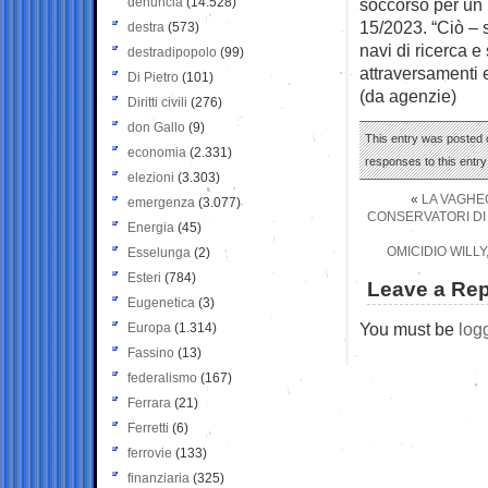
denuncia
(14.528)
soccorso per un 
15/2023. “Ciò – s
destra
(573)
navi di ricerca 
destradipopolo
(99)
attraversamenti 
Di Pietro
(101)
(da agenzie)
Diritti civili
(276)
don Gallo
(9)
This entry was posted o
economia
(2.331)
responses to this entr
elezioni
(3.303)
«
LA VAGHEG
emergenza
(3.077)
CONSERVATORI DI 
Energia
(45)
OMICIDIO WILLY
Esselunga
(2)
Esteri
(784)
Leave a Rep
Eugenetica
(3)
You must be
log
Europa
(1.314)
Fassino
(13)
federalismo
(167)
Ferrara
(21)
Ferretti
(6)
ferrovie
(133)
finanziaria
(325)