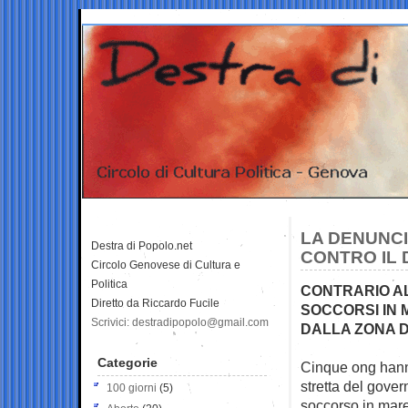
LA DENUNCI
Destra di Popolo.net
CONTRO IL 
Circolo Genovese di Cultura e
Politica
CONTRARIO AL
Diretto da Riccardo Fucile
SOCCORSI IN 
Scrivici: destradipopolo@gmail.com
DALLA ZONA 
Categorie
Cinque ong han
stretta del gover
100 giorni
(5)
soccorso in mare