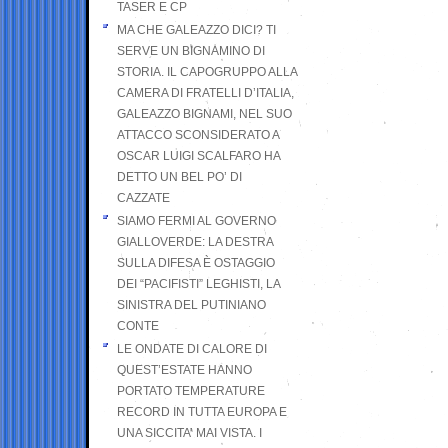
TASER E CP
MA CHE GALEAZZO DICI? TI
SERVE UN BIGNAMINO DI
STORIA. IL CAPOGRUPPO ALLA
CAMERA DI FRATELLI D’ITALIA,
GALEAZZO BIGNAMI, NEL SUO
ATTACCO SCONSIDERATO A
OSCAR LUIGI SCALFARO HA
DETTO UN BEL PO’ DI
CAZZATE
SIAMO FERMI AL GOVERNO
GIALLOVERDE: LA DESTRA
SULLA DIFESA È OSTAGGIO
DEI “PACIFISTI” LEGHISTI, LA
SINISTRA DEL PUTINIANO
CONTE
LE ONDATE DI CALORE DI
QUEST’ESTATE HANNO
PORTATO TEMPERATURE
RECORD IN TUTTA EUROPA E
UNA SICCITA’ MAI VISTA. I