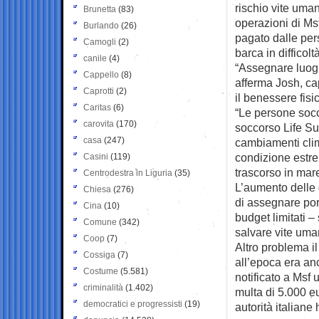
rischio vite uma
Brunetta
(83)
operazioni di Ms
Burlando
(26)
pagato dalle per
Camogli
(2)
barca in difficoltà
canile
(4)
“Assegnare luogh
Cappello
(8)
afferma Josh, ca
Caprotti
(2)
il benessere fisi
Caritas
(6)
“Le persone socc
carovita
(170)
soccorso Life Su
casa
(247)
cambiamenti clima
condizione estr
Casini
(119)
trascorso in mare
Centrodestra in Liguria
(35)
L’aumento delle 
Chiesa
(276)
di assegnare port
Cina
(10)
budget limitati –
Comune
(342)
salvare vite uma
Coop
(7)
Altro problema il
Cossiga
(7)
all’epoca era an
Costume
(5.581)
notificato a Msf 
criminalità
(1.402)
multa di 5.000 eu
democratici e progressisti
(19)
autorità italiane