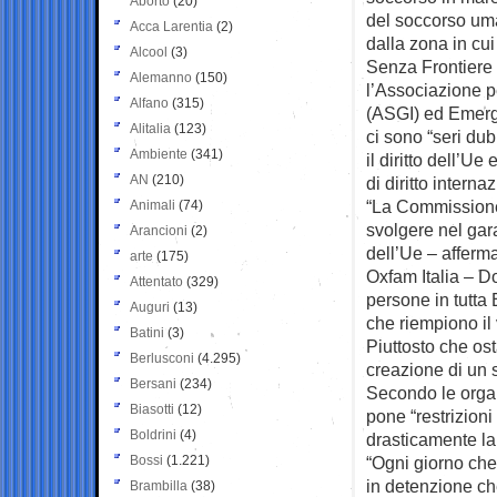
Aborto
(20)
del soccorso uma
Acca Larentia
(2)
dalla zona in cui
Alcool
(3)
Senza Frontiere
Alemanno
(150)
l’Associazione pe
Alfano
(315)
(ASGI) ed Emerg
Alitalia
(123)
ci sono “seri dub
Ambiente
(341)
il diritto dell’U
AN
(210)
di diritto interna
“La Commissione 
Animali
(74)
svolgere nel gara
Arancioni
(2)
dell’Ue – afferma
arte
(175)
Oxfam Italia – Do
Attentato
(329)
persone in tutta
Auguri
(13)
che riempiono il
Batini
(3)
Piuttosto che ost
Berlusconi
(4.295)
creazione di un s
Bersani
(234)
Secondo le orga
Biasotti
(12)
pone “restrizioni
Boldrini
(4)
drasticamente la 
Bossi
(1.221)
“Ogni giorno che
in detenzione ch
Brambilla
(38)