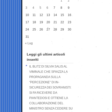
1
2
3
4
5
6
7
8
9
10
11
12
13
14
15
16
17
18
19
20
21
22
23
24
25
26
27
28
29
30
31
« Lug
Leggi gli ultimi articoli
inseriti
IL BLITZ DI SILVIA SALIS AL
VIMINALE CHE SPIAZZA LA
PROPAGANDA SULLA
“PERCEZIONE” DI IN-
SICUREZZA DEI SOVRANISTI:
SI FA RICEVERE DA
PIANTEDOSI E OTTIENE LA
COLLABORAZIONE DEL
MINISTRO SENZA CEDERE SU