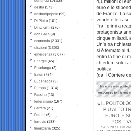
denuncia
(14.528)
4,1 milioni di eu
euro e lo stipend
destra
(573)
de France. La sua
destradipopolo
(99)
vendere le case.
Di Pietro
(101)
Tra i primi a rea
Diritti civili
(276)
protagonista ann
don Gallo
(9)
cinque miliardi, 
economia
(2.331)
Un’altra richiest
elezioni
(3.303)
si è fermato al 
emergenza
(3.077)
entro la fine di 
Energia
(45)
chiedere soldi ai
Esselunga
(2)
politica.
(da il Corriere d
Esteri
(784)
Eugenetica
(3)
This entry was posted o
Europa
(1.314)
responses to this entr
Fassino
(13)
federalismo
(167)
«
IL POLITOLO
Ferrara
(21)
PIÙ ALTO T
Ferretti
(6)
EURO. E S
POSITIV
ferrovie
(133)
SALVINI SCOMPA
finanziaria
(325)