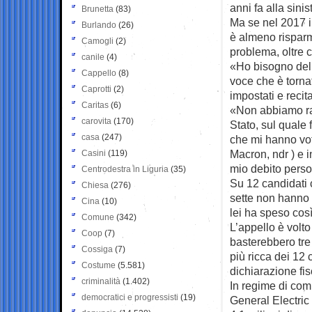
anni fa alla sini
Brunetta
(83)
Ma se nel 2017 il
Burlando
(26)
è almeno risparm
Camogli
(2)
problema, oltre c
canile
(4)
«Ho bisogno del 
Cappello
(8)
voce che è torna
Caprotti
(2)
impostati e recita
Caritas
(6)
«Non abbiamo rag
carovita
(170)
Stato, sul quale 
casa
(247)
che mi hanno vota
Macron, ndr ) e in
Casini
(119)
mio debito perso
Centrodestra in Liguria
(35)
Su 12 candidati c
Chiesa
(276)
sette non hanno 
Cina
(10)
lei ha speso così
Comune
(342)
L’appello è volto
Coop
(7)
basterebbero tre 
Cossiga
(7)
più ricca dei 12 
Costume
(5.581)
dichiarazione fi
criminalità
(1.402)
In regime di com
democratici e progressisti
(19)
General Electric