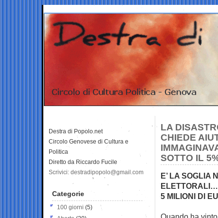
LA DISASTR
Destra di Popolo.net
CHIEDE AIU
Circolo Genovese di Cultura e
IMMAGINAVA
Politica
SOTTO IL 5
Diretto da Riccardo Fucile
Scrivici: destradipopolo@gmail.com
E’ LA SOGLIA
ELETTORALI… 
Categorie
5 MILIONI DI E
100 giorni
(5)
Quando ha vinto 