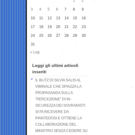
1
2
3
4
5
6
7
8
9
10
11
12
13
14
15
16
17
18
19
20
21
22
23
24
25
26
27
28
29
30
31
« Lug
Leggi gli ultimi articoli
inseriti
IL BLITZ DI SILVIA SALIS AL
VIMINALE CHE SPIAZZA LA
PROPAGANDA SULLA
“PERCEZIONE” DI IN-
SICUREZZA DEI SOVRANISTI:
SI FA RICEVERE DA
PIANTEDOSI E OTTIENE LA
COLLABORAZIONE DEL
MINISTRO SENZA CEDERE SU