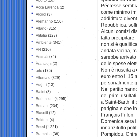
Aborto
(20)
Pécresse sembrav
Acca Larentia
(2)
come minimo im
Alcool
(3)
addirittura dive
Alemanno
(150)
Repubblica, soff
Alfano
(315)
Alcuni comizi di
Alitalia
(123)
fatta precipitare
Ambiente
(341)
non si è qualifi
AN
(210)
andata vicina, m
sarebbe arrivato 
Animali
(74)
delle spese elett
Arancioni
(2)
Non è riuscita a 
arte
(175)
euro entro il 15 
Attentato
(329)
personalmente qu
Auguri
(13)
Nel partito hanno
Batini
(3)
dei primi risulta
Berlusconi
(4.295)
a Saint-Barth, il
Bersani
(234)
parigina e che in
Biasotti
(12)
François Fillon.
Boldrini
(4)
Domenica sera il
Bossi
(1.221)
innanzitutto poli
Pompidou, Chirac
Brambilla
(38)