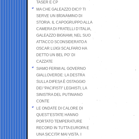
TASER E CP
MA CHE GALEAZZO DICI? TI
SERVE UN BIGNAMINO DI
STORIA. IL CAPOGRUPPO ALLA
CAMERA DI FRATELLI D’ITALIA,
GALEAZZO BIGNAMI, NEL SUO
ATTACCO SCONSIDERATO A
OSCAR LUIGI SCALFARO HA
DETTO UN BEL PO’ DI
CAZZATE
SIAMO FERMI AL GOVERNO
GIALLOVERDE: LA DESTRA
SULLA DIFESA È OSTAGGIO
DEI “PACIFISTI” LEGHISTI, LA
SINISTRA DEL PUTINIANO
CONTE
LE ONDATE DI CALORE DI
QUEST’ESTATE HANNO
PORTATO TEMPERATURE
RECORD IN TUTTA EUROPA E
UNA SICCITA’ MAI VISTA. I