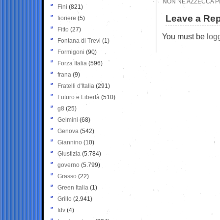
NON NE AZZECCA P
Fini
(821)
Leave a Rep
fioriere
(5)
Fitto
(27)
You must be
log
Fontana di Trevi
(1)
Formigoni
(90)
Forza Italia
(596)
frana
(9)
Fratelli d'Italia
(291)
Futuro e Libertà
(510)
g8
(25)
Gelmini
(68)
Genova
(542)
Giannino
(10)
Giustizia
(5.784)
governo
(5.799)
Grasso
(22)
Green Italia
(1)
Grillo
(2.941)
Idv
(4)