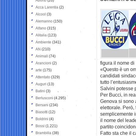
Aborto
(20)
Acca Larentia
(2)
Alcool
(3)
Alemanno
(150)
Alfano
(315)
Alitalia
(123)
Ambiente
(341)
AN
(210)
Animali
(74)
figura il nome di
Arancioni
(2)
«Questo è un oma
arte
(175)
candidati sindac
Attentato
(329)
tutto l’entusias
Auguri
(13)
Salvini potesse 
Batini
(3)
Per Bucci, in rea
Berlusconi
(4.295)
Genova si sono a
Bersani
(234)
elettorale. Però,
Biasotti
(12)
semplicemente im
Boldrini
(4)
il nome del leade
Bossi
(1.221)
partito coincidon
Fatto sta che il 
Brambilla
(38)