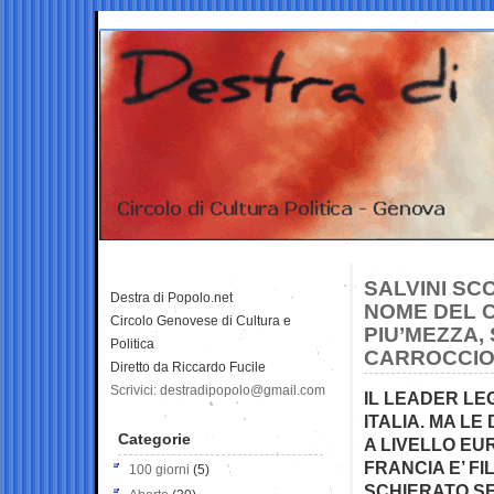
SALVINI SC
Destra di Popolo.net
NOME DEL C
Circolo Genovese di Cultura e
PIU’MEZZA,
Politica
CARROCCIO
Diretto da Riccardo Fucile
Scrivici: destradipopolo@gmail.com
IL LEADER LE
ITALIA. MA L
Categorie
A LIVELLO EUR
FRANCIA E’ F
100 giorni
(5)
SCHIERATO SE