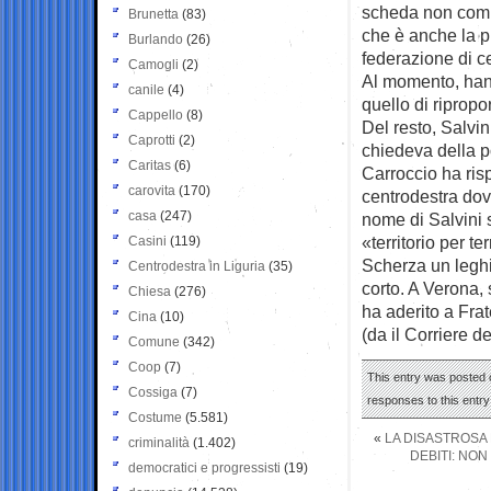
scheda non compar
Brunetta
(83)
che è anche la p
Burlando
(26)
federazione di c
Camogli
(2)
Al momento, hanno
canile
(4)
quello di ripropo
Cappello
(8)
Del resto, Salvi
Caprotti
(2)
chiedeva della po
Caritas
(6)
Carroccio ha risp
carovita
(170)
centrodestra dov
casa
(247)
nome di Salvini 
«territorio per t
Casini
(119)
Scherza un leghi
Centrodestra in Liguria
(35)
corto. A Verona,
Chiesa
(276)
ha aderito a Fratel
Cina
(10)
(da il Corriere d
Comune
(342)
Coop
(7)
This entry was posted o
Cossiga
(7)
responses to this entr
Costume
(5.581)
«
LA DISASTROSA 
criminalità
(1.402)
DEBITI: NON
democratici e progressisti
(19)