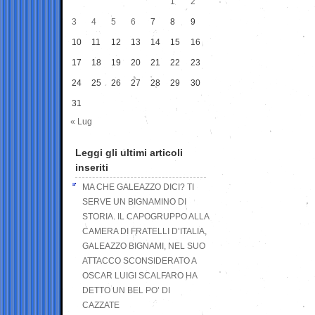
1
2
3
4
5
6
7
8
9
10
11
12
13
14
15
16
17
18
19
20
21
22
23
24
25
26
27
28
29
30
31
« Lug
Leggi gli ultimi articoli
inseriti
MA CHE GALEAZZO DICI? TI
SERVE UN BIGNAMINO DI
STORIA. IL CAPOGRUPPO ALLA
CAMERA DI FRATELLI D’ITALIA,
GALEAZZO BIGNAMI, NEL SUO
ATTACCO SCONSIDERATO A
OSCAR LUIGI SCALFARO HA
DETTO UN BEL PO’ DI
CAZZATE